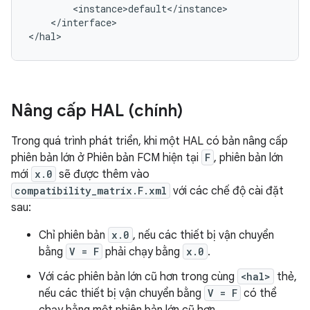
        <instance>default</instance>

    </interface>

Nâng cấp HAL (chính)
Trong quá trình phát triển, khi một HAL có bản nâng cấp
phiên bản lớn ở Phiên bản FCM hiện tại
F
, phiên bản lớn
mới
x.0
sẽ được thêm vào
compatibility_matrix.F.xml
với các chế độ cài đặt
sau:
Chỉ phiên bản
x.0
, nếu các thiết bị vận chuyển
bằng
V = F
phải chạy bằng
x.0
.
Với các phiên bản lớn cũ hơn trong cùng
<hal>
thẻ,
nếu các thiết bị vận chuyển bằng
V = F
có thể