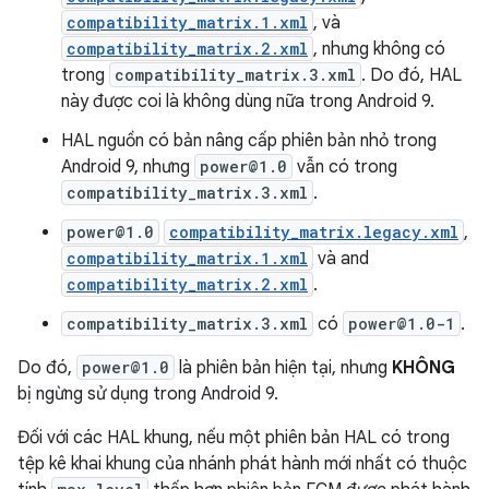
compatibility_matrix.1.xml
, và
compatibility_matrix.2.xml
, nhưng không có
trong
compatibility_matrix.3.xml
. Do đó, HAL
này được coi là không dùng nữa trong Android 9.
HAL nguồn có bản nâng cấp phiên bản nhỏ trong
Android 9, nhưng
power@1.0
vẫn có trong
compatibility_matrix.3.xml
.
power@1.0
compatibility_matrix.legacy.xml
,
compatibility_matrix.1.xml
và and
compatibility_matrix.2.xml
.
compatibility_matrix.3.xml
có
power@1.0-1
.
Do đó,
power@1.0
là phiên bản hiện tại, nhưng
KHÔNG
bị ngừng sử dụng trong Android 9.
Đối với các HAL khung, nếu một phiên bản HAL có trong
tệp kê khai khung của nhánh phát hành mới nhất có thuộc