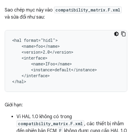
Sao chép mục này vào
compatibility_matrix.F.xml
và sửa đổi như sau:
<hal format="hidl">

    <name>foo</name>

    <version>2.0</version>

    <interface>

        <name>IFoo</name>

        <instance>default</instance>

    </interface>

Giới hạn:
Vì HAL 1.0 không có trong
compatibility_matrix.F.xml
, các thiết bị nhắm
đến phiên bản FCM
F
không được cung cấp HAL 1.0