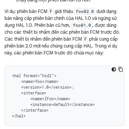
chạy bằng một phiên bản lớn cũ hơn.
Ví dụ: phiên bản FCM
F
giới thiệu
foo@2.0
dưới dạng
bản nâng cấp phiên bản chính của HAL 1.0 và ngừng sử
dụng HAL 1.0. Phiên bản cũ hơn,
foo@1.0
, được dùng
cho các thiết bị nhắm đến các phiên bản FCM trước đó.
Các thiết bị nhắm đến phiên bản FCM
F
phải cung cấp
phiên bản 2.0 mới nếu chúng cung cấp HAL. Trong ví dụ
này, các phiên bản FCM trước đó chứa mục này:
<hal format="hidl">

    <name>foo</name>

    <version>1.0</version>;

    <interface>

        <name>IFoo</name>

        <instance>default</instance>

    </interface>
