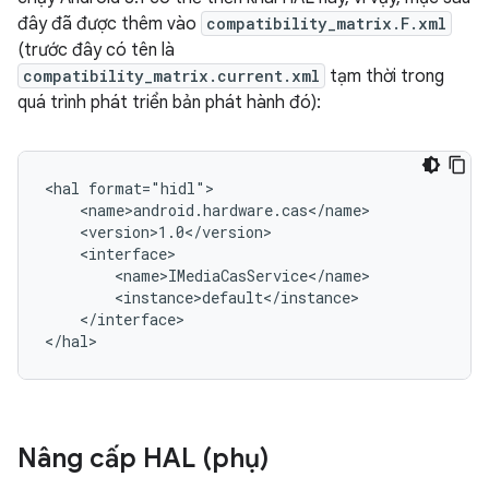
đây đã được thêm vào
compatibility_matrix.F.xml
(trước đây có tên là
compatibility_matrix.current.xml
tạm thời trong
quá trình phát triển bản phát hành đó):
<hal format="hidl">

    <name>android.hardware.cas</name>

    <version>1.0</version>

    <interface>

        <name>IMediaCasService</name>

        <instance>default</instance>

    </interface>

Nâng cấp HAL (phụ)