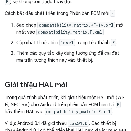
F
) sẽ không còn được thay đổi.
Cách bắt đầu phát triển trong Phiên bản FCM mới
F
:
Sao chép
compatibility_matrix.<F-1>.xml
mới
nhất vào
compatibility_matrix.F.xml
.
Cập nhật thuộc tính
level
trong tệp thành
F
.
Thêm các quy tắc xây dựng tương ứng để cài đặt
ma trận tương thích này vào thiết bị.
Giới thiệu HAL mới
Trong quá trình phát triển, khi giới thiệu một HAL mới (Wi-
Fi, NFC, v.v.) cho Android trên phiên bản FCM hiện tại
F
,
hãy thêm HAL vào
compatibility_matrix.F.xml
.
Ví dụ: Android 8.1 đã giới thiệu
cas@1.0
. Các thiết bị
chạy Android 8.1 có thể triển khai HAL này, vì vậy, mục sau