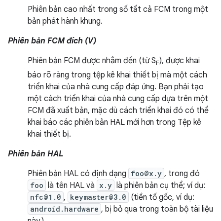
Phiên bản cao nhất trong số tất cả FCM trong một
bản phát hành khung.
Phiên bản FCM đích (V)
Phiên bản FCM được nhắm đến (từ S
), được khai
F
báo rõ ràng trong tệp kê khai thiết bị mà một cách
triển khai của nhà cung cấp đáp ứng. Bạn phải tạo
một cách triển khai của nhà cung cấp dựa trên một
FCM đã xuất bản, mặc dù cách triển khai đó có thể
khai báo các phiên bản HAL mới hơn trong Tệp kê
khai thiết bị.
Phiên bản HAL
Phiên bản HAL có định dạng
foo@x.y
, trong đó
foo
là tên HAL và
x.y
là phiên bản cụ thể; ví dụ:
nfc@1.0
,
keymaster@3.0
(tiền tố gốc, ví dụ:
android.hardware
, bị bỏ qua trong toàn bộ tài liệu