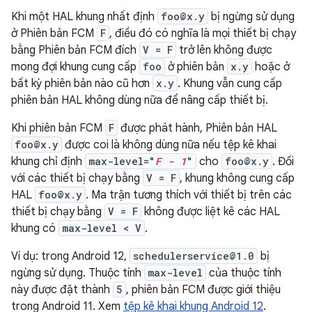
Khi một HAL khung nhất định
foo@x.y
bị ngừng sử dụng
ở Phiên bản FCM
F
, điều đó có nghĩa là mọi thiết bị chạy
bằng Phiên bản FCM đích
V = F
trở lên không được
mong đợi khung cung cấp
foo
ở phiên bản
x.y
hoặc ở
bất kỳ phiên bản nào cũ hơn
x.y
. Khung vẫn cung cấp
phiên bản HAL không dùng nữa để nâng cấp thiết bị.
Khi phiên bản FCM
F
được phát hành, Phiên bản HAL
foo@x.y
được coi là không dùng nữa nếu tệp kê khai
khung chỉ định
max-level="
F - 1
"
cho
foo@x.y
. Đối
với các thiết bị chạy bằng
V = F
, khung không cung cấp
HAL
foo@x.y
. Ma trận tương thích với thiết bị trên các
thiết bị chạy bằng
V = F
không được liệt kê các HAL
khung có
max-level < V
.
Ví dụ: trong Android 12,
schedulerservice@1.0
bị
ngừng sử dụng. Thuộc tính
max-level
của thuộc tính
này được đặt thành
5
, phiên bản FCM được giới thiệu
trong Android 11. Xem
tệp kê khai khung Android 12
.