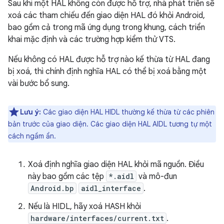
Sau khi một HAL không còn được hỗ trợ, nhà phát triển sẽ
xoá các tham chiếu đến giao diện HAL đó khỏi Android,
bao gồm cả trong mã ứng dụng trong khung, cách triển
khai mặc định và các trường hợp kiểm thử VTS.
Nếu không có HAL được hỗ trợ nào kế thừa từ HAL đang
bị xoá, thì chính định nghĩa HAL có thể bị xoá bằng một
vài bước bổ sung.
Lưu ý:
Các giao diện HAL HIDL thường kế thừa từ các phiên
bản trước của giao diện. Các giao diện HAL AIDL tương tự một
cách ngầm ẩn.
Xoá định nghĩa giao diện HAL khỏi mã nguồn. Điều
này bao gồm các tệp
*.aidl
và mô-đun
Android.bp
aidl_interface
.
Nếu là HIDL, hãy xoá HASH khỏi
hardware/interfaces/current.txt
.