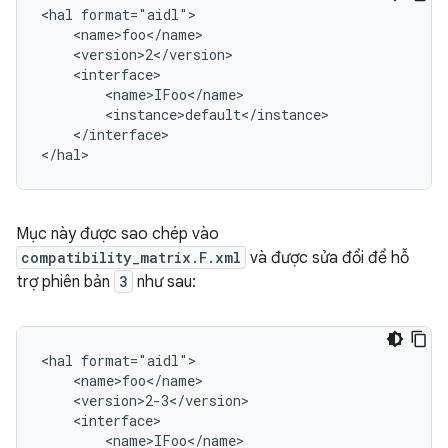
<hal format="aidl">

    <name>foo</name>

    <version>2</version>

    <interface>

        <name>IFoo</name>

        <instance>default</instance>

    </interface>

Mục này được sao chép vào
compatibility_matrix.F.xml
và được sửa đổi để hỗ
trợ phiên bản
3
như sau:
<hal format="aidl">

    <name>foo</name>

    <version>2-3</version>

    <interface>

        <name>IFoo</name>
