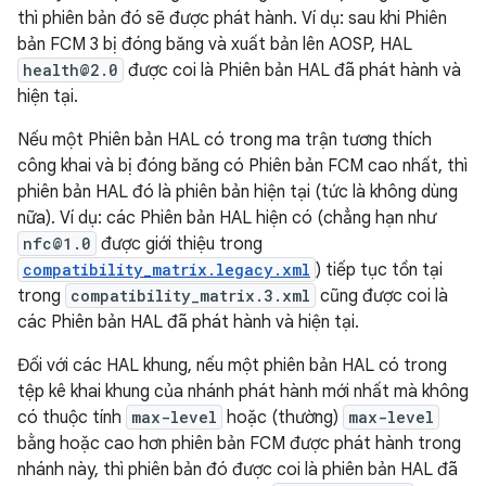
thì phiên bản đó sẽ được phát hành. Ví dụ: sau khi Phiên
bản FCM 3 bị đóng băng và xuất bản lên AOSP, HAL
health@2.0
được coi là Phiên bản HAL đã phát hành và
hiện tại.
Nếu một Phiên bản HAL có trong ma trận tương thích
công khai và bị đóng băng có Phiên bản FCM cao nhất, thì
phiên bản HAL đó là phiên bản hiện tại (tức là không dùng
nữa). Ví dụ: các Phiên bản HAL hiện có (chẳng hạn như
nfc@1.0
được giới thiệu trong
compatibility_matrix.legacy.xml
) tiếp tục tồn tại
trong
compatibility_matrix.3.xml
cũng được coi là
các Phiên bản HAL đã phát hành và hiện tại.
Đối với các HAL khung, nếu một phiên bản HAL có trong
tệp kê khai khung của nhánh phát hành mới nhất mà không
có thuộc tính
max-level
hoặc (thường)
max-level
bằng hoặc cao hơn phiên bản FCM được phát hành trong
nhánh này, thì phiên bản đó được coi là phiên bản HAL đã