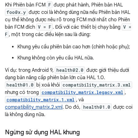
Khi Phiên bản FCM
F
được phát hành, Phiên bản HAL
foo@x.y
được coi là không dùng nữa nếu Phiên bản HAL
cụ thể không được nêu rõ trong FCM mới nhất cho Phiên
bản FCM đích
V = F
. Đối với các thiết bị chạy bằng
V =
F
, một trong các điều kiện sau là đúng:
Khung yêu cầu phiên bản cao hơn (chính hoặc phụ);
Khung không còn yêu cầu HAL nữa.
Ví dụ: trong Android 9,
health@2.0
được giới thiệu dưới
dạng bản nâng cấp phiên bản lớn của HAL 1.0.
health@1.0
bị xoá khỏi
compatibility_matrix.3.xml
nhưng có trong
compatibility_matrix.legacy.xml
,
compatibility_matrix.1.xml
, và
compatibility_matrix.2.xml
. Do đó,
health@1.0
được coi
là không dùng nữa.
Ngừng sử dụng HAL khung