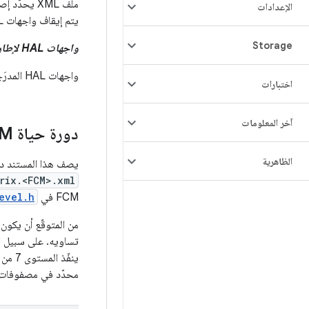
الإعدادات
يتم إيقاف واجهات HAL في بيان إطار العمل بشكل ديناميكي وفقًا للإصدار المستهدَف من FCM للجهاز.
Storage
واجهات HAL لإطار العمل
واجهات HAL المدرَجة على أنّها متوفّرة في بيان إطار العمل والمدرَجة في مصفوفة توافق الجهاز (DCM).
اختبارات
آخر المعلومات
دورة حياة FCM في قاعدة الرموز
الظاهرية
يصف هذا المستند دورة حياة FCM بشكل مجرّد. للاطّلاع على البيان
rix.<FCM>.xml
FCM في
evel.h
محدّد في مصفوفات التوافق