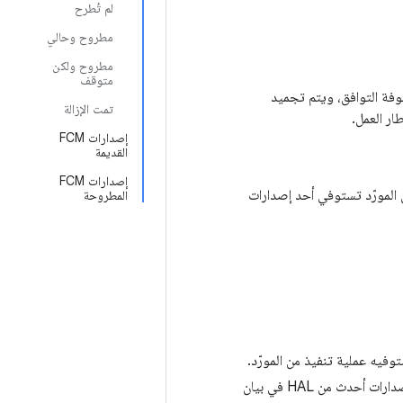
لم تُطرح
مطروح وحالي
مطروح ولكن
متوقف
صفوفة التوافق، ويتم تجميد
تمت الإزالة
ار العمل.
إصدارات FCM
القديمة
إصدارات FCM
نفيذ من المورّد تستوفي أحد إصدارات
المطروحة
وفيه عملية تنفيذ من المورّد.
يجب إنشاء عملية تنفيذ من المورّد استنادًا إلى إصدار FCM منشور، على الرغم من أنّه قد يعلن عن إصدارات أحدث من HAL في بيان