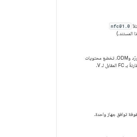
اً
nfc@1.0
ا المستند.)
ملفات XML تحدّد إصدارات HAL التي يوفّرها جانب الجهاز من واجهة المورّد، بما في ذلك صور المورّد وODM. تخضع محتويات