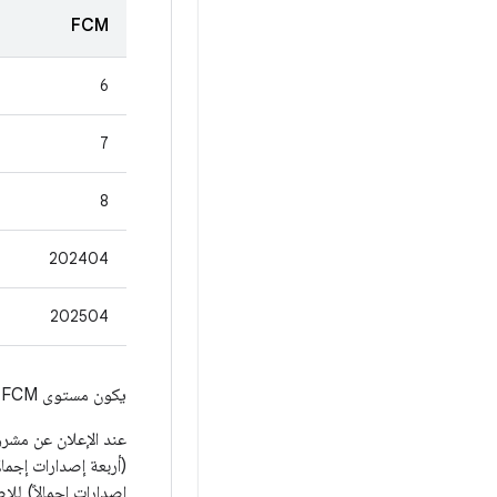
FCM
6
7
8
202404
202504
يكون مستوى FCM مساويًا لمستوى واجهة برمجة تطبيقات المورّد أو أحدث من
إصدارات إجمالاً) للإ