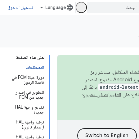
تسجيل الدخول
على هذه الصفحة
المصطلحات
 في النظام المتكامل، سننشر رمز
دورة حياة FCM في
المصدر في مشروع Android مفتوح المصدر (AOSP) في الربعَين الثاني والرابع. لبناء مشروع Android مفتوح المصدر
قاعدة الرموز
android-latest
دائمًا إلى
التطوير في إصدار
التغييرات في مشروع
جديد من FCM
تقديم واجهة HAL
جديدة
ترقية واجهة HAL
(إصدار ثانوي)
ترقية واجهة HAL