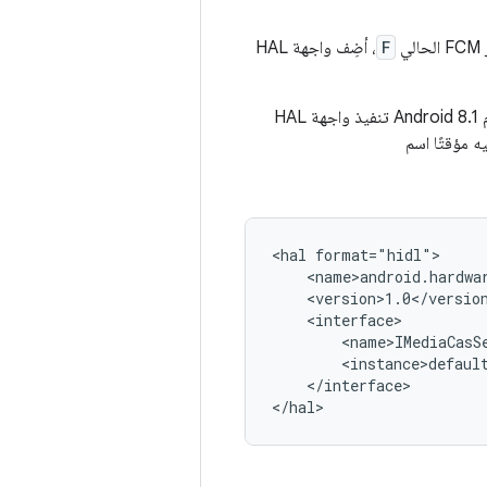
F
، أضِف واجهة HAL
. يمكن للأجهزة التي يتم إطلاقها باستخدام Android 8.1 تنفيذ واجهة HAL
ه مؤقتًا اسم
<hal format="hidl">

    <name>android.hardwar
    <version>1.0</version
    <interface>

        <name>IMediaCasSe
        <instance>default
    </interface>
