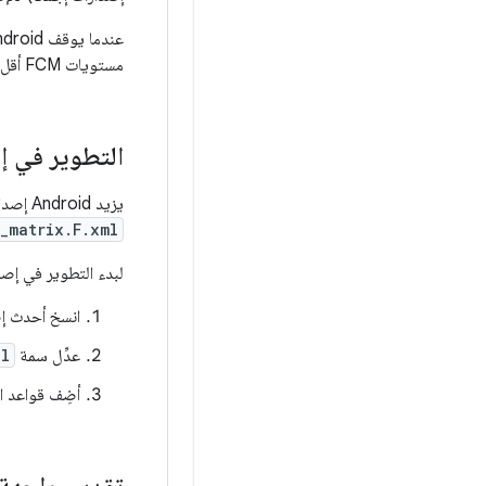
مستويات FCM أقل باستخدام واجهات HAL المدرَجة في مستويات FCM أعلى، طالما أنّها متوفّرة في الفرع.
التطوير في إص
يزيد Android إصدار FCM لكل إصدار من إطار العمل (مثل Android 8 و8.1). أثناء التطوير، يتم إنشاء
_matrix.F.xml
لبدء التطوير في إصدار 
انسخ أحدث إ
عدِّل سمة
el
أضِف قواعد ال