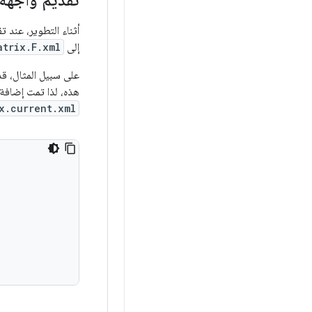
تقديم واجهة HAL جديد
أثناء التطوير، عند تقديم واجهة HAL جديدة (Wi-Fi أو NFC أو غير
إلى
atrix.F.xml
على سبيل المثال، قدّم Android 8.1 
هذه، لذا تمت إضافة 
x.current.xml