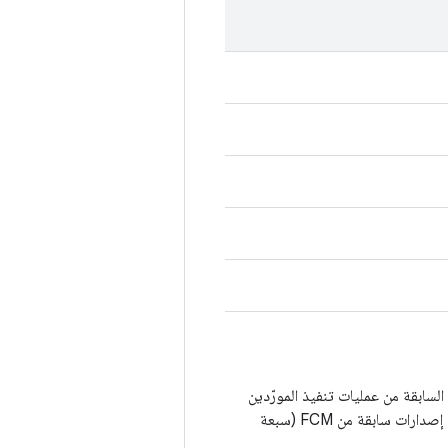
وافقة مع الإصدارات الثلاثة السابقة من عمليات تنفيذ المورّدين
(أربعة إصدارات إجمالاً). لدعم أعمار أطول للأجهزة، تم توسيع هذا النطاق لدعم الإصدار الحالي وستة إصدارات سابقة من FCM (سبعة