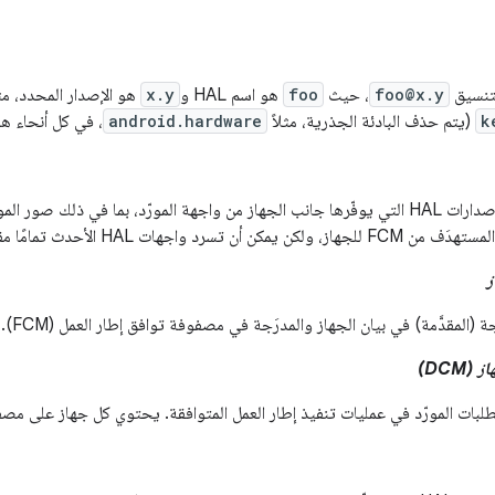
foo@x.y
، حيث
foo
هو اسم HAL و
x.y
هو الإصدار المحدد، مثل
k
(يتم حذف البادئة الجذرية، مثلاً
android.hardware
، في كل أنحاء هذ
ات HAL الأحدث تمامًا مقارنةً بـ FC المقابل لـ V.
DCM)