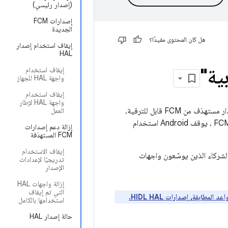
(إصدار رئيسي)
إصدارات FCM
الجديدة
هل كان المحتوى مفيدًا؟
إيقاف استخدام إصدار
HAL
إيقاف استخدام
واجهة HAL للجهاز
إيقاف استخدام
واجهة HAL لإطار
يحتوي إصدار إطار عمل Android على عدة "مصفوفات توافق إطار العمل" (FCM)، واحدة لكل إصدار مستهدَف من FCM قابل للترقية،
العمل
تحدّد ما يمكن لإطار العمل استخدامه ومتطلبات الإصدار المستهدَف من FCM. كجزء من دورة حياة FCM ، يوقف Android استخدام
إزالة دعم إصدارات
FCM المستهدَفة
إيقاف الاستخدام
املة الخاصة بالشركاء الذين يوسّعون واجهات
تدريجيًا لإعدادات
الإصدار
إزالة واجهات HAL
التي تم إيقاف
اعد المطابقة،
إصدارات HIDL HAL.
استخدامها بالكامل
حالة إصدار HAL