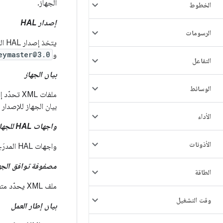
الجهاز.
الخطوط
إصدار HAL
الرسومات
يتخذ إصدار HAL التنسيق
و
eymaster@3.0
التفاعل
بيان الجهاز
الوسائط
بيان الجهاز للإصدار المستهدَف من FCM للجهاز، ولكن يمكن أن تسرد واجه
الأداء
واجهات HAL للجهاز
الأذونات
واجهات HAL المدرَجة (المقدَّمة) في بيان الجهاز والمدرَجة في مصفوفة توافق إطار العمل (FCM).
مصفوفة توافق الجهاز (
الطاقة
ملف XML يحدّد متطلبات المورّد في عمليات تنفيذ إطار العمل المتوافقة. يحتوي كل جهاز على مصفوفة توافق جهاز واحدة.
وقت التشغيل
بيان إطار العمل