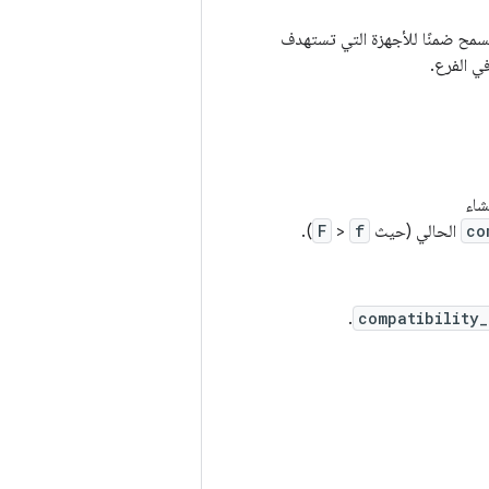
جهزة الحالية. يُسمح ضمنًا للأجهزة التي تستهدف
co
الحالي (حيث
f
<
F
).
.
compatibility_