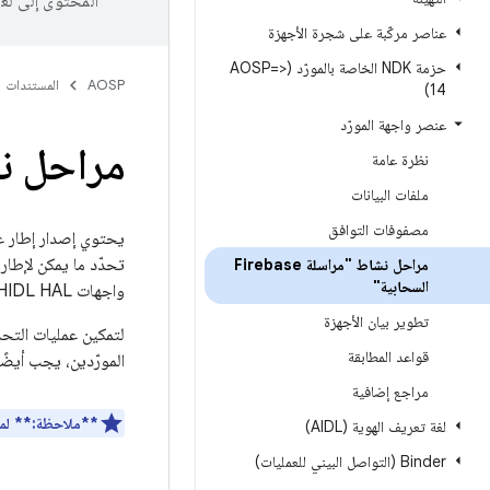
المحتوى إلى لغ
عناصر مركّبة على شجرة الأجهزة
حزمة NDK الخاصة بالمورّد (<=AOSP
AOSP
المستندات
14)
عنصر واجهة المورّد
مراحل نشاط "مر
نظرة عامة
ملفات البيانات
مصفوفات التوافق
مراحل نشاط "مراسلة Firebase
السحابية"
واجهات HIDL HAL ويزيلها، ثم يعدّل ملفات FCM لتعكس حالة إصدار
تطوير بيان الأجهزة
قواعد المطابقة
المورّدين، يجب أيضًا إيقاف استخدام و
مراجع إضافية
**ملاحظة:**
لمزيد
لغة تعريف الهوية (AIDL)
‫Binder (التواصل البيني للعمليات)