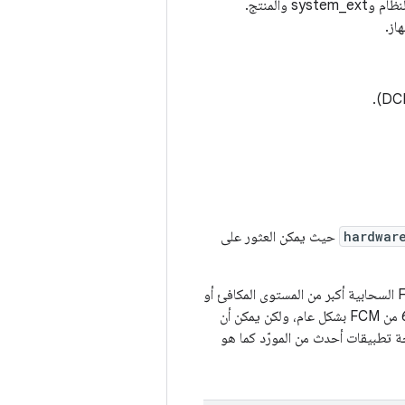
ملف XML يحدّد إصدارات HAL التي يوفّرها جانب إطار العمل من واجهة المورّد، بما في ذلك صور النظام وsystem_ext والمنتج.
hardwar
حيث يمكن العثور على
من المتوقّع أن يكون للجهاز الذي يتم شحنه بنسخة إصدار Android المقابلة قيمة مراسلة Firebase السحابية أكبر من المستوى المكافئ أو
تساويه. على سبيل المثال، قد يكون للجهاز الذي يتم شحنه بنظام التشغيل Android 12 المستوى 6 من FCM بشكل عام، ولكن يمكن أن
Andr ويفرض استخدام واجهات برمجة تطبيقات أحدث من المورّد كما هو