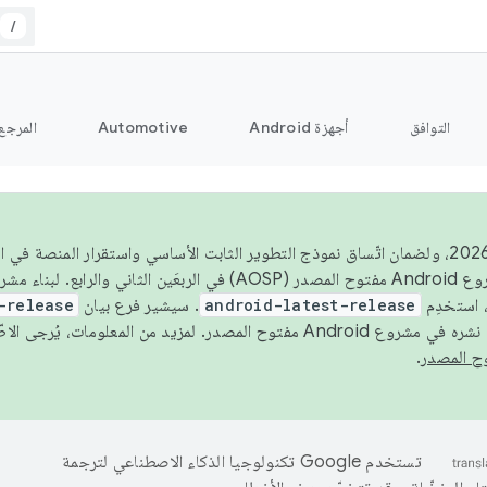
/
التوافق
أجهزة Android
Automotive
المرجع
اعتبارًا من عام 2026، ولضمان اتّساق نموذج التطوير الثابت الأساسي واستقرار المنصة
 استخدِم
android-latest-release
. سيشير فرع بيان
-release
ح المصدر. لمزيد من المعلومات، يُرجى الاطّلاع على
.
تستخدم Google تكنولوجيا الذكاء الاصطناعي لترجمة