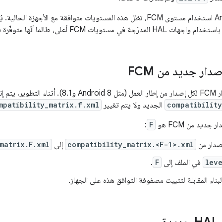
عندما يوقف Android استخدام مستوى FCM، تظل هذه المستويات متوافقة مع الأ
دار جديد من FCM
compatibility
الجديد ولا يتم تغيير
mpatibility_matrix.f.xml
جديد من FCM هو
F
:
صدار من
compatibility_matrix.<F-1>.xml
إلى
matrix.F.xml
lev
في الملف إلى
F
.
بناء المقابلة لتثبيت مصفوفة التوافق هذه على الجهاز.