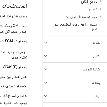
برنامج الإقلاع
المصطلحات
الأقسام
مصفوفة توافق إطار ال
حجم الصفحة 16 كيلوبايت
مستوى واجهة برمجة التطبيقات لدى
ملف XML يح
المورّد
إصدار جديد لكل إصدا
إصدارات FCM للنظام الأساسي (S
الصوت
الكاميرا
FCM هذه.
إصدار FCM (F)
إمكانية التوصيل
أعلى إصدار بين جميع إصدارات FCM ف
البيانات
الإصدار المستهدَف من  (V
الإصدار المستهدَف من FCM (م
عرض