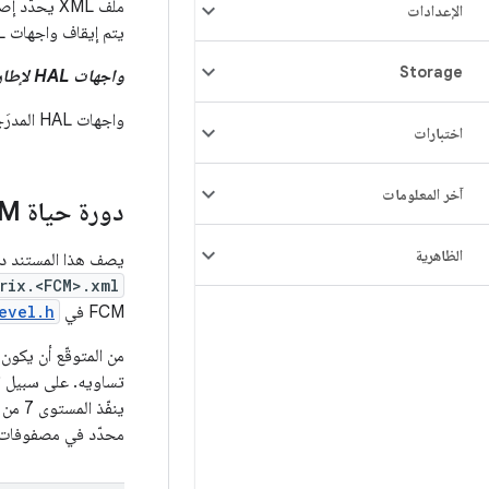
الإعدادات
يتم إيقاف واجهات HAL في بيان إطار العمل بشكل ديناميكي وفقًا للإصدار المستهدَف من FCM للجهاز.
Storage
واجهات HAL لإطار العمل
واجهات HAL المدرَجة على أنّها متوفّرة في بيان إطار العمل والمدرَجة في مصفوفة توافق الجهاز (DCM).
اختبارات
آخر المعلومات
دورة حياة FCM في قاعدة الرموز
الظاهرية
يصف هذا المستند دورة حياة FCM بشكل مجرّد. للاطّلاع على البيان
rix.<FCM>.xml
FCM في
evel.h
محدّد في مصفوفات التوافق