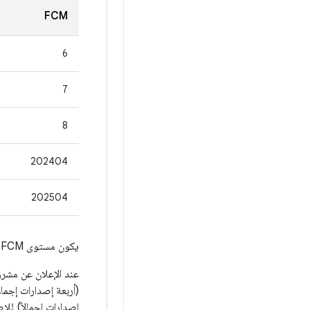
FCM
6
7
8
202404
202504
يكون مستوى FCM مساويًا لمستوى واجهة برمجة تطبيقات المورّد أو أحدث من
إصدارات إجمالاً) للإ