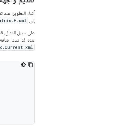
تقديم واجهة HAL جديد
أثناء التطوير، عند تقديم واجهة HAL جديدة (Wi-Fi أو NFC أو غير
إلى
atrix.F.xml
على سبيل المثال، قدّم Android 8.1 
هذه، لذا تمت إضافة 
x.current.xml