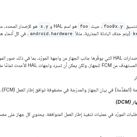
foo@x.y
، حيث
foo
هو اسم HAL و
x.y
هو الإصدار المحدد، مثل
k
(يتم حذف البادئة الجذرية، مثلاً
android.hardware
، في كل أنحاء هذ
ات HAL الأحدث تمامًا مقارنةً بـ FC المقابل لـ V.
DCM)