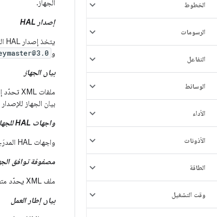
الجهاز.
الخطوط
إصدار HAL
الرسومات
يتخذ إصدار HAL التنسيق
و
eymaster@3.0
التفاعل
بيان الجهاز
الوسائط
بيان الجهاز للإصدار المستهدَف من FCM للجهاز، ولكن يمكن أن تسرد واجه
الأداء
واجهات HAL للجهاز
الأذونات
واجهات HAL المدرَجة (المقدَّمة) في بيان الجهاز والمدرَجة في مصفوفة توافق إطار العمل (FCM).
مصفوفة توافق الجهاز (
الطاقة
ملف XML يحدّد متطلبات المورّد في عمليات تنفيذ إطار العمل المتوافقة. يحتوي كل جهاز على مصفوفة توافق جهاز واحدة.
وقت التشغيل
بيان إطار العمل