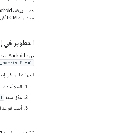
مستويات FCM أقل باستخدام واجهات HAL المدرَجة في مستويات FCM أعلى، طالما أنّها متوفّرة في الفرع.
التطوير في إص
يزيد Android إصدار FCM لكل إصدار من إطار العمل (مثل Android 8 و8.1). أثناء التطوير، يتم إنشاء
_matrix.F.xml
لبدء التطوير في إصدار 
انسخ أحدث إ
عدِّل سمة
el
أضِف قواعد ال