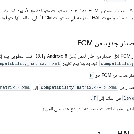
عندما يوقف Android استخدام مستوى FCM، تظل هذه المستويات متوافقة مع الأ
دار جديد من FCM
compatibility
الجديد ولا يتم تغيير
mpatibility_matrix.f.xml
جديد من FCM هو
F
:
صدار من
compatibility_matrix.<F-1>.xml
إلى
matrix.F.xml
lev
في الملف إلى
F
.
بناء المقابلة لتثبيت مصفوفة التوافق هذه على الجهاز.