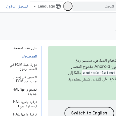
تسجيل الدخول
على هذه الصفحة
المصطلحات
 في النظام المتكامل، سننشر رمز
دورة حياة FCM في
المصدر في مشروع Android مفتوح المصدر (AOSP) في الربعَين الثاني والرابع. لبناء مشروع Android مفتوح المصدر
قاعدة الرموز
android-latest
دائمًا إلى
التطوير في إصدار
التغييرات في مشروع
جديد من FCM
تقديم واجهة HAL
جديدة
ترقية واجهة HAL
(إصدار ثانوي)
ترقية واجهة HAL