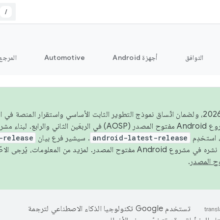
/
التوافق
أجهزة Android
Automotive
المرجع
اعتبارًا من عام 2026، ولضمان اتّساق نموذج التطوير الثابت الأساسي واستقرار المنصة
 استخدِم
android-latest-release
. سيشير فرع بيان
-release
ح المصدر. لمزيد من المعلومات، يُرجى الاطّلاع على
.
تستخدم Google تكنولوجيا الذكاء الاصطناعي لترجمة