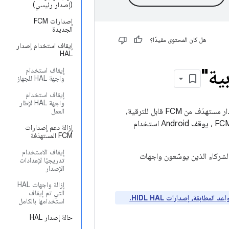
(إصدار رئيسي)
إصدارات FCM
الجديدة
هل كان المحتوى مفيدًا؟
إيقاف استخدام إصدار
HAL
إيقاف استخدام
واجهة HAL للجهاز
إيقاف استخدام
واجهة HAL لإطار
يحتوي إصدار إطار عمل Android على عدة "مصفوفات توافق إطار العمل" (FCM)، واحدة لكل إصدار مستهدَف من FCM قابل للترقية،
العمل
تحدّد ما يمكن لإطار العمل استخدامه ومتطلبات الإصدار المستهدَف من FCM. كجزء من دورة حياة FCM ، يوقف Android استخدام
إزالة دعم إصدارات
FCM المستهدَفة
إيقاف الاستخدام
املة الخاصة بالشركاء الذين يوسّعون واجهات
تدريجيًا لإعدادات
الإصدار
إزالة واجهات HAL
التي تم إيقاف
اعد المطابقة،
إصدارات HIDL HAL.
استخدامها بالكامل
حالة إصدار HAL