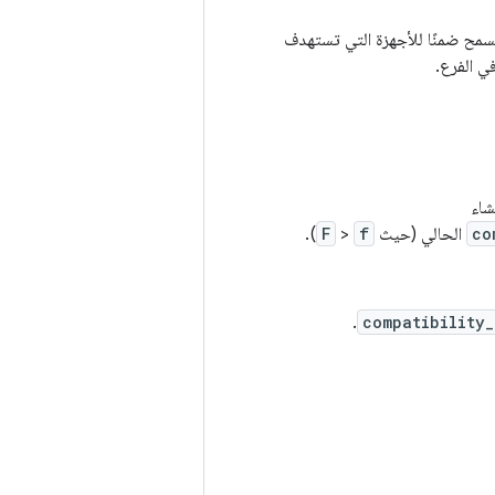
جهزة الحالية. يُسمح ضمنًا للأجهزة التي تستهدف
co
الحالي (حيث
f
<
F
).
.
compatibility_