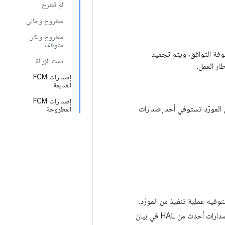
لم تُطرح
مطروح وحالي
مطروح ولكن
متوقف
صفوفة التوافق، ويتم تجميد
تمت الإزالة
ار العمل.
إصدارات FCM
القديمة
إصدارات FCM
نفيذ من المورّد تستوفي أحد إصدارات
المطروحة
وفيه عملية تنفيذ من المورّد.
يجب إنشاء عملية تنفيذ من المورّد استنادًا إلى إصدار FCM منشور، على الرغم من أنّه قد يعلن عن إصدارات أحدث من HAL في بيان