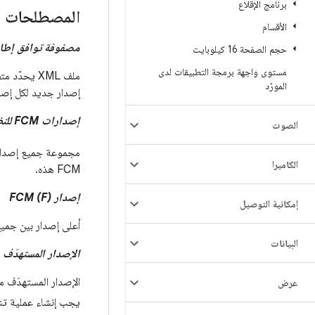
برنامج الإقلاع
المصطلحات
الأقسام
مصفوفة توافق إطار ال
حجم الصفحة 16 كيلوبايت
مستوى واجهة برمجة التطبيقات لدى
ملف XML يح
المورّد
إصدار جديد لكل إصدا
إصدارات FCM للنظام الأساسي (S
الصوت
الكاميرا
FCM هذه.
إصدار FCM (F)
إمكانية التوصيل
أعلى إصدار بين جميع إصدارات FCM ف
البيانات
الإصدار المستهدَف من  (V
الإصدار المستهدَف من FCM (م
عرض