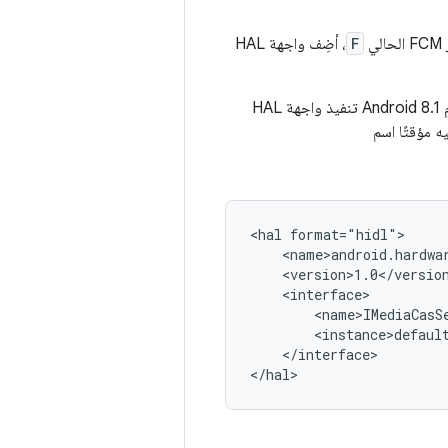
F
، أضِف واجهة HAL
. يمكن للأجهزة التي يتم إطلاقها باستخدام Android 8.1 تنفيذ واجهة HAL
ه مؤقتًا اسم
<hal format="hidl">

    <name>android.hardwar
    <version>1.0</version
    <interface>

        <name>IMediaCasSe
        <instance>default
    </interface>
