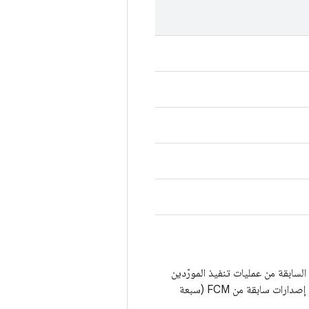
وافقة مع الإصدارات الثلاثة السابقة من عمليات تنفيذ المورّدين
(أربعة إصدارات إجمالاً). لدعم أعمار أطول للأجهزة، تم توسيع هذا النطاق لدعم الإصدار الحالي وستة إصدارات سابقة من FCM (سبعة