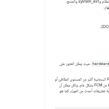
ملف XML يحدّد إصدارات HAL التي يوفّرها جانب إطار العمل من واجهة المورّد، بما في ذلك صور النظام وsystem_ext والمنتج.
hardwar
حيث يمكن العثور على
من المتوقّع أن يكون للجهاز الذي يتم شحنه بنسخة إصدار Android المقابلة قيمة مراسلة Firebase السحابية أكبر من المستوى المكافئ أو
تساويه. على سبيل المثال، قد يكون للجهاز الذي يتم شحنه بنظام التشغيل Android 12 المستوى 6 من FCM بشكل عام، ولكن يمكن أن
Andr ويفرض استخدام واجهات برمجة تطبيقات أحدث من المورّد كما هو