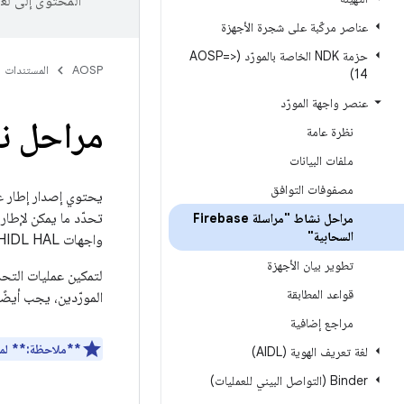
المحتوى إلى لغ
عناصر مركّبة على شجرة الأجهزة
حزمة NDK الخاصة بالمورّد (<=AOSP
AOSP
المستندات
14)
عنصر واجهة المورّد
مراحل نشاط "مر
نظرة عامة
ملفات البيانات
مصفوفات التوافق
مراحل نشاط "مراسلة Firebase
السحابية"
واجهات HIDL HAL ويزيلها، ثم يعدّل ملفات FCM لتعكس حالة إصدار
تطوير بيان الأجهزة
قواعد المطابقة
المورّدين، يجب أيضًا إيقاف استخدام و
مراجع إضافية
**ملاحظة:**
لمزيد
لغة تعريف الهوية (AIDL)
‫Binder (التواصل البيني للعمليات)