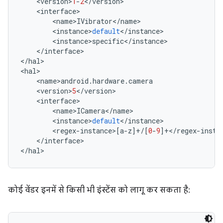
<
version
>
1
-
2
<
/
version
>
<
interface
>
<
name
>
IVibrator
<
/
name
>
<
instance
>
default
<
/
instance
>
<
instance
>
specific
<
/
instance
>
<
/
interface
>
<
/
hal
>
<
hal
>
<
name
>
android
.
hardware
.
camera
<
version
>
5
<
/
version
>
<
interface
>
<
name
>
ICamera
<
/
name
>
<
instance
>
default
<
/
instance
>
<
regex
-
instance
>
[
a
-
z
]
+/
[
0
-
9
]
+</
regex
-
insta
<
/
interface
>
<
/
hal
>
कोई वेंडर इनमें से किसी भी इंस्टेंस को लागू कर सकता है: