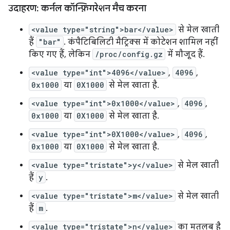
उदाहरण: कर्नल कॉन्फ़िगरेशन मैच करना
<value type="string">bar</value>
से मेल खाती
हैं
"bar"
. कंपैटिबिलिटी मैट्रिक्स में कोटेशन शामिल नहीं
किए गए हैं, लेकिन
/proc/config.gz
में मौजूद हैं.
<value type="int">4096</value>
,
4096
,
0x1000
या
0X1000
से मेल खाता है.
<value type="int">0x1000</value>
,
4096
,
0x1000
या
0X1000
से मेल खाता है.
<value type="int">0X1000</value>
,
4096
,
0x1000
या
0X1000
से मेल खाता है.
<value type="tristate">y</value>
से मेल खाती
हैं
y
.
<value type="tristate">m</value>
से मेल खाती
हैं
m
.
<value type="tristate">n</value>
का मतलब है