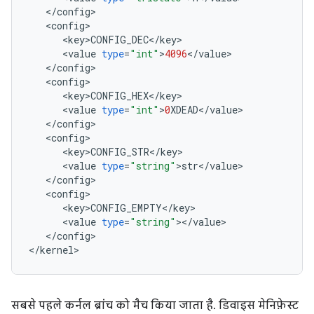
<
/
config
<
config
<
key>CONFIG_DEC
<
/
key
<
value
type
=
"int"
>
4096
<
/
value
<
/
config
<
config
<
key>CONFIG_HEX
<
/
key
<
value
type
=
"int"
>
0
XDEAD
<
/
value
<
/
config
<
config
<
key>CONFIG_STR
<
/
key
<
value
type
=
"string"
>
str
<
/
value
<
/
config
<
config
<
key>CONFIG_EMPTY
<
/
key
<
value
type
=
"string"
><
/
value
<
/
config
>

<
/
kernel
>
सबसे पहले कर्नल ब्रांच को मैच किया जाता है. डिवाइस मेनिफ़ेस्ट