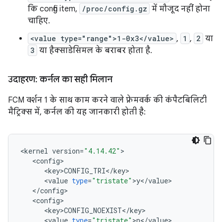
कि config item,
/proc/config.gz
में मौजूद नहीं होना
चाहिए.
<value type="range">1-0x3</value>
,
1
,
2
या
3
या हैक्साडेसिमल के बराबर होता है.
उदाहरण: कर्नल का सही मिलान
FCM वर्शन 1 के साथ काम करने वाले फ़्रेमवर्क की कंपैटबिलिटी
मैट्रिक्स में, कर्नल की यह जानकारी होती है:
<
kernel
version
=
"4.14.42"
<
config
<
key>CONFIG_TRI
<
/
key
<
value
type
=
"tristate"
>
y
<
/
value
<
/
config
<
config
<
key>CONFIG_NOEXIST
<
/
key
<
value
type
=
"tristate"
>
n
<
/
value