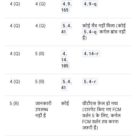
4
.
9
.
4
.
9-q
4 (Q)
4 (Q)
165
5
.
4
.
4 (Q)
4 (Q)
कोई मैच नहीं मिला (कोई
41
5
.
4-q
कर्नल ब्रांच नहीं
है)
4
.
4
.
14-r
4 (Q)
5 (R)
14
.
105
5
.
4
.
5
.
4-r
4 (Q)
5 (R)
41
5 (R)
जानकारी
कोई
वीटीएस फ़ेल हो गया
उपलब्ध
(टारगेट किए गए FCM
नहीं है
वर्शन 5 के लिए, कर्नल
FCM वर्शन तय करना
ज़रूरी है)