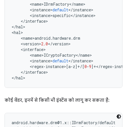
<
name
>
IDrmFactory
<
/
name
>
<
instance
>
default
<
/
instance
>
<
instance
>
specific
<
/
instance
>
<
/
interface
>
<
/
hal
>
<
hal
>
<
name
>
android
.
hardware
.
drm
<
version
>
2.0
<
/
version
>
<
interface
>
<
name
>
ICryptoFactory
<
/
name
>
<
instance
>
default
<
/
instance
>
<
regex
-
instance
>
[
a
-
z
]
+/
[
0
-
9
]
+</
regex
-
insta
<
/
interface
>
<
/
hal
>
कोई वेंडर, इनमें से किसी भी इंस्टेंस को लागू कर सकता है:
android.hardware.drm@1.x::IDrmFactory/default      