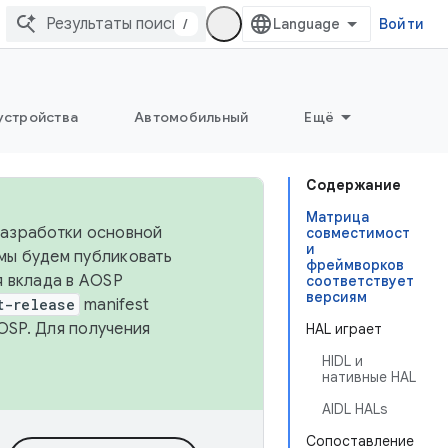
/
Войти
устройства
Автомобильный
Ещё
Содержание
Матрица
 разработки основной
совместимост
и
 мы будем публиковать
фреймворков
я вклада в AOSP
соответствует
версиям
t-release
manifest
OSP. Для получения
HAL играет
HIDL и
нативные HAL
AIDL HALs
Сопоставление