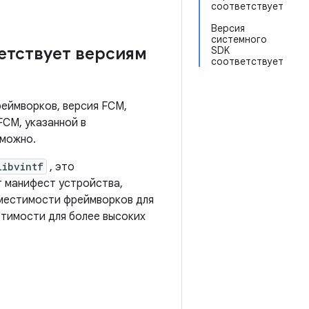
соответствует
Версия
системного
етствует версиям
SDK
соответствует
еймворков, версия FCM,
FCM, указанной в
зможно.
libvintf
, это
 манифест устройства,
вместимости фреймворков для
стимости для более высоких