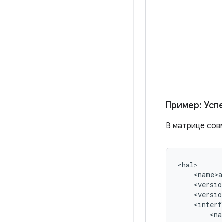
Пример: Усп
В матрице сов
<
hal
>
<
name
>
a
<
versio
<
versio
<
interf
<
na