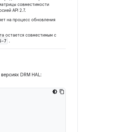
ц матрицы совместимости
сией API 2.7.
яет на процесс обновления
ста остается совместимым с
5-7
.
 версиях DRM HAL: