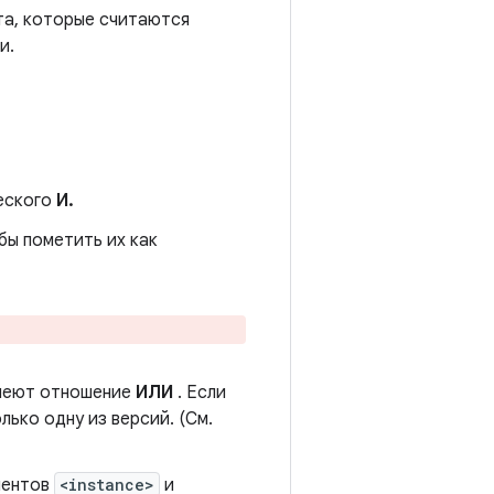
та, которые считаются
и.
еского
И.
бы пометить их как
еют отношение
ИЛИ
. Если
лько одну из версий. (См.
ментов
<instance>
и