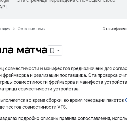
Эта страница переведена с помощью
Cloud
 API
.
тация
Основные темы
Эта информац
ла матча
иц совместимости и манифестов предназначены для соглас
 фреймворка и реализации поставщика. Эта проверка счи
трицы совместимости фреймворка и манифеста устройств
матрицы совместимости устройства.
выполняется во время сборки, во время генерации пакетов
оде тестов совместимости VTS.
азделах подробно описаны правила сопоставления, испол