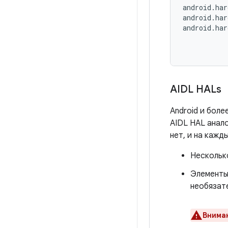
android.har
android.har
android.har
           
AIDL HALs
Android и бол
AIDL HAL анало
нет, и на кажд
Нескольк
Элемент
необязат
Внима