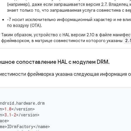
(например), даже если запрашивается версия 2.7. Владеле
знает только то, что запрашиваемая услуга совместима с вер
-7 носит исключительно информационный характер и не вли
по воздуху (OTA).
Таким образом, устройство с HAL версии 2.10 в файле манифе
2
.
фреймворком, в матрице совместимости которого указаны
ешное сопоставление HAL с модулем DRM
.
местимости фреймворка указана следующая информация о
ndroid
.
hardware
.
drm
n
>
1.0
<
/
version
>
n
>
3.1
-
2
<
/
version
>
ace
>
me
>
IDrmFactory
<
/
name
>