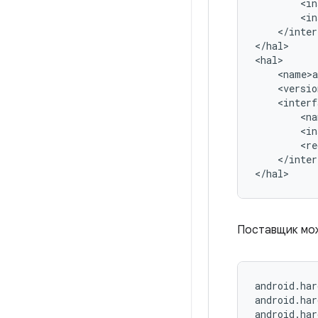
<
in
<
in
<
/
inter
<
/
hal
>
<
hal
>
<
name
>
a
<
versio
<
interf
<
na
<
in
<
re
<
/
inter
<
/
hal
>
Поставщик мож
android.har
android.har
android.har