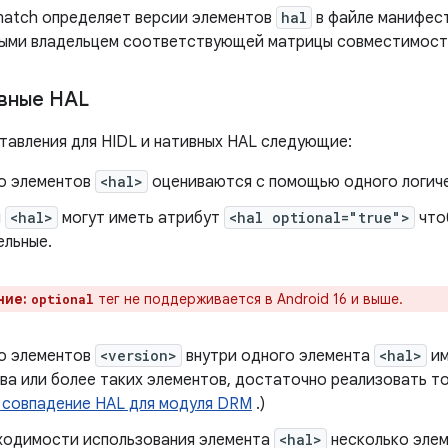
atch определяет версии элементов
hal
в файле манифес
ыми владельцем соответствующей матрицы совместимост
ивные HAL
тавления для HIDL и нативных HAL следующие:
о элементов
<hal>
оцениваются с помощью одного логич
ы
<hal>
могут иметь атрибут
<hal optional="true">
что
ельные.
ние:
тег не поддерживается в Android 16 и выше.
optional
о элементов
<version>
внутри одного элемента
<hal>
им
ва или более таких элементов, достаточно реализовать то
 совпадение HAL для модуля DRM
.)
ходимости использования элемента
<hal>
несколько эле