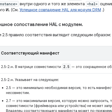
instance>
внутри одного и того же элемента
<hal>
оцени
ого
И.
(См.
Успешное совпадение HAL для модуля DRM
.)
ешное сопоставление HAL с модулем
.
и 2.5 правило соответствия выглядит следующим образом:
Соответствующий манифест
2
.
5
2.5-2.∞. В матрице совместимости
— это сокращенное об
2.5-2.∞. Указывает на следующее:
2.5 — это минимально необходимая версия, то есть манифес
несовместим.
2.7 — это максимальная версия, которую можно запросить, 
совместимости (фреймворка или устройства) не может запр
Владелец соответствующего манифеста может по-прежнему