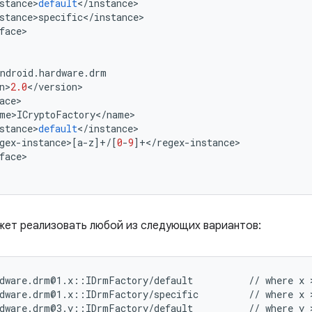
stance
>
default
<
/
instance
>
stance
>
specific
<
/
instance
>
face
>
ndroid
.
hardware
.
drm
n
>
2.0
<
/
version
>
ace
>
me
>
ICryptoFactory
<
/
name
>
stance
>
default
<
/
instance
>
gex
-
instance
>
[
a
-
z
]
+/
[
0
-
9
]
+</
regex
-
instance
>
face
>
ет реализовать любой из следующих вариантов:
dware.drm@1.x::IDrmFactory/default          // where x >
dware.drm@1.x::IDrmFactory/specific         // where x >
dware.drm@3.y::IDrmFactory/default          // where y >