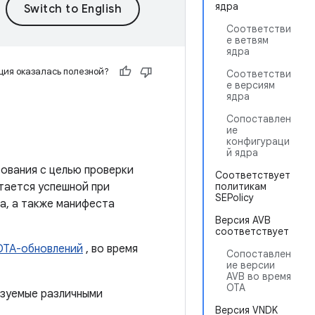
ядра
Соответстви
е ветвям
ядра
ия оказалась полезной?
Соответстви
е версиям
ядра
Сопоставлен
ие
конфигураци
й ядра
ования с целью проверки
Соответствует
тается успешной при
политикам
SEPolicy
а, а также манифеста
Версия AVB
соответствует
OTA-обновлений
, во время
Сопоставлен
ие версии
AVB во время
OTA
ьзуемые различными
Версия VNDK