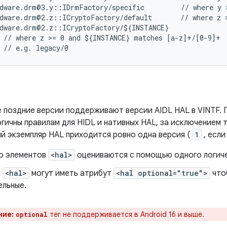
dware.drm@3.y::IDrmFactory/specific         // where y >
dware.drm@2.z::ICryptoFactory/default       // where z >
dware.drm@2.z::ICryptoFactory/${INSTANCE}

 // where z >= 0 and ${INSTANCE} matches [a-z]+/[0-9]+

ее поздние версии поддерживают версии AIDL HAL в VINTF.
гичны правилам для HIDL и нативных HAL, за исключением 
ый экземпляр HAL приходится ровно одна версия (
1
, если
о элементов
<hal>
оцениваются с помощью одного логич
ы
<hal>
могут иметь атрибут
<hal optional="true">
что
ельные.
ние:
тег не поддерживается в Android 16 и выше.
optional