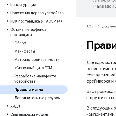
Конфигурация
Translation
Наложения дерева устройств
NDK поставщика (<=AOSP 14)
AOSP
Докумен
Объект интерфейса
поставщика
Прави
Обзор
Манифесты
Матрицы совместимости
Две пары матр
Жизненный цикл FCM
совместимости
совпадении ма
Разработка манифеста
фреймворка и 
устройства
Правила матча
Эта проверка 
загрузки и в х
Дополнительные ресурсы
АИДЛ
В следующих р
компонентами.
Связывающий модуль