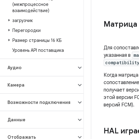
(межпроцессное
взаимодействие)
загрузчик
Матрица 
Перегородки
Размер страницы 16 КБ
Для сопоставл
Уровень API поставщика
указанная в
ma
compatibilit
Аудио
Когда матрица
сопоставление
Камера
получает верс
этой версии F
Возможности подключения
версий FCM).
Данные
HAL игра
Отображать