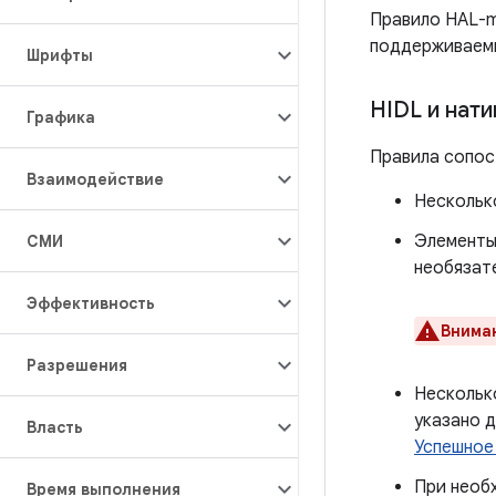
Правило HAL-m
поддерживаем
Шрифты
HIDL и нат
Графика
Правила сопос
Взаимодействие
Нескольк
Элемент
СМИ
необязат
Эффективность
Внима
Разрешения
Нескольк
указано д
Власть
Успешное
При необ
Время выполнения