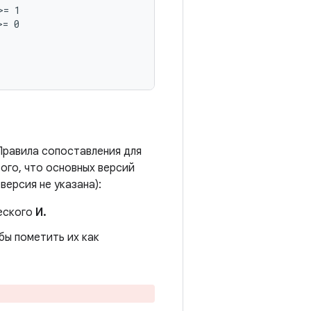
= 1

= 0

 Правила сопоставления для
того, что основных версий
 версия не указана):
еского
И.
бы пометить их как