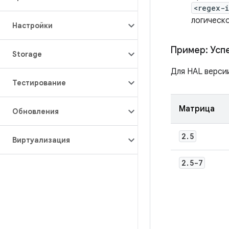
<regex-
логическ
Настройки
Пример: Усп
Storage
Для HAL верси
Тестирование
Матрица
Обновления
2
.
5
Виртуализация
2
.
5-7