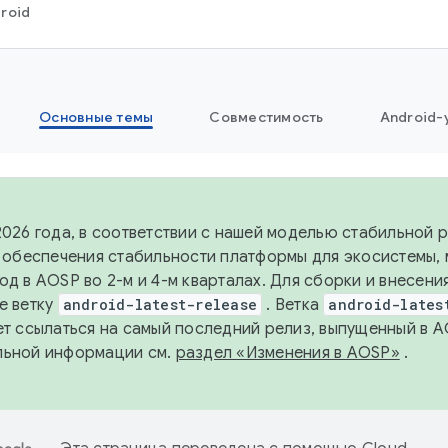
roid
Основные темы
Совместимость
Android-
2026 года, в соответствии с нашей моделью стабильной
я обеспечения стабильности платформы для экосистемы,
од в AOSP во 2-м и 4-м кварталах. Для сборки и внесени
е ветку
android-latest-release
. Ветка
android-lates
ет ссылаться на самый последний релиз, выпущенный в A
льной информации см.
раздел «Изменения в AOSP»
.