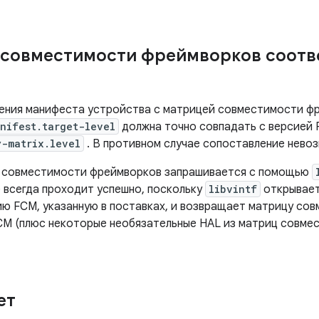
совместимости фреймворков соотв
ения манифеста устройства с матрицей совместимости фр
nifest.target-level
должна точно совпадать с версией 
y-matrix.level
. В противном случае сопоставление нево
 совместимости фреймворков запрашивается с помощью
 всегда проходит успешно, поскольку
libvintf
открывает
ию FCM, указанную в поставках, и возвращает матрицу со
CM (плюс некоторые необязательные HAL из матриц совме
ет