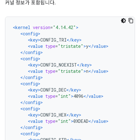
커널 정보가 포함됩니다.
<kernel
version
=
"4.14.42"
>
<config>
<key>
CONFIG_TRI
</key>
<value
type
=
"tristate"
>
y
</value>
</config>
<config>
<key>
CONFIG_NOEXIST
</key>
<value
type
=
"tristate"
>
n
</value>
</config>
<config>
<key>
CONFIG_DEC
</key>
<value
type
=
"int"
>
4096
</value>
</config>
<config>
<key>
CONFIG_HEX
</key>
<value
type
=
"int"
>
0XDEAD
</value>
</config>
<config>
<key>
CONFIG_STR
</key>