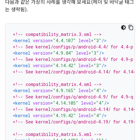
다음과 같은 가상의 사례를 생각해 보세요(헤더 및 바닥글 태그
는 생략됨).
<!-- compatibility_matrix.3.xml -->
<kernel
version
=
"4.4.107"
level
=
"3"
/>
<!-- See kernel/configs/p/android-4.4/ for 4.4-p r
<kernel
version
=
"4.9.84"
level
=
"3"
/>
<!-- See kernel/configs/p/android-4.9/ for 4.9-p r
<kernel
version
=
"4.14.42"
level
=
"3"
/>
<!-- See kernel/configs/p/android-4.14/ for 4.14-p
<!-- compatibility_matrix.4.xml -->
<kernel
version
=
"4.9.165"
level
=
"4"
/>
<!-- See kernel/configs/q/android-4.9/ for 4.9-q r
<kernel
version
=
"4.14.105"
level
=
"4"
/>
<!-- See kernel/configs/q/android-4.14/ for 4.14-q
<kernel
version
=
"4.19.42"
level
=
"4"
/>
<!-- See kernel/configs/q/android-4.19/ for 4.19-q
<!-- compatibility_matrix.5.xml -->