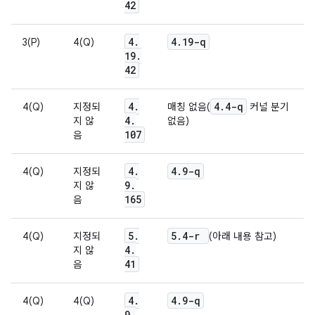
42
4
.
4
.
19-q
3(P)
4(Q)
19
.
42
4
.
4
.
4-q
4(Q)
지정되
매칭 없음(
커널 분기
4
.
지 않
없음)
107
음
4
.
4
.
9-q
4(Q)
지정되
9
.
지 않
165
음
5
.
5
.
4-r
4(Q)
지정되
(아래 내용 참고)
4
.
지 않
41
음
4
.
4
.
9-q
4(Q)
4(Q)
9
.