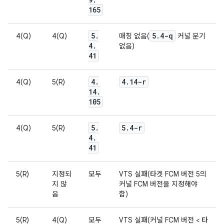
165
5
.
5
.
4-q
4(Q)
4(Q)
매칭 없음(
커널 분기
4
.
없음)
41
4
.
4
.
14-r
4(Q)
5(R)
14
.
105
5
.
5
.
4-r
4(Q)
5(R)
4
.
41
5(R)
지정되
모두
VTS 실패(타겟 FCM 버전 5의
지 않
커널 FCM 버전을 지정해야
음
함)
5(R)
4(Q)
모두
VTS 실패(커널 FCM 버전 < 타