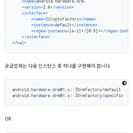
<name>
android.hardware.drm
<version>
2.0
</version>
<interface>
<name>
ICryptoFactory
</name>
<instance>
default
</instance>
<regex-instance>
[a-z]+/[0-9]+
</regex-insta
</interface>
</hal>
공급업체는 다음 인스턴스 중 하나를 구현해야 합니다.
android.hardware.drm@1.x::IDrmFactory/default      
OR