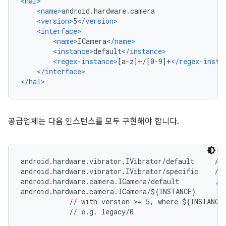
<hal>
<name>
android.hardware.camera
<version>
5
</version>
<interface>
<name>
ICamera
</name>
<instance>
default
</instance>
<regex-instance>
[a-z]+/[0-9]+
</regex-insta
</interface>
</hal>
공급업체는 다음 인스턴스를 모두 구현해야 합니다.
android.hardware.vibrator.IVibrator/default     // 
android.hardware.vibrator.IVibrator/specific    // 
android.hardware.camera.ICamera/default         // 
android.hardware.camera.ICamera/${INSTANCE}

            // with version >= 5, where ${INSTANCE}