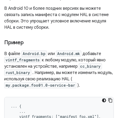
В Android 10 и более поздних версиях вы можете
связать запись манифеста с модулем HAL в системе
сборки. Это упрощает условное включение модуля
HAL в систему сборки.
Пример
В файле
Android.bp
или
Android.mk
добавьте
vintf_fragments
к любому модулю, который явно
установлен на устройстве, например
cc_binary
rust_binary
. Например, вы можете изменить модуль,
используя свою реализацию HAL (
my.package.foo@1.0-service-bar
).
... {
    ...
    vintf_fragments: ["manifest_foo.xml"],