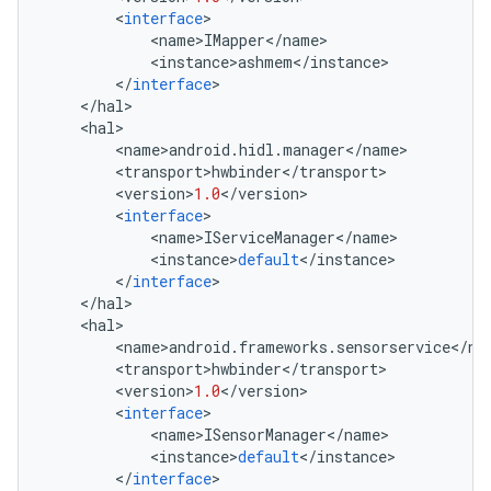
<
interface
>
<
name
>
IMapper
<
/
name
>
<
instance
>
ashmem
<
/
instance
>
<
/
interface
>
<
/
hal
>
<
hal
>
<
name
>
android
.
hidl
.
manager
<
/
name
>
<
transport
>
hwbinder
<
/
transport
>
<
version
>
1.0
<
/
version
>
<
interface
>
<
name
>
IServiceManager
<
/
name
>
<
instance
>
default
<
/
instance
>
<
/
interface
>
<
/
hal
>
<
hal
>
<
name
>
android
.
frameworks
.
sensorservice
<
/
na
<
transport
>
hwbinder
<
/
transport
>
<
version
>
1.0
<
/
version
>
<
interface
>
<
name
>
ISensorManager
<
/
name
>
<
instance
>
default
<
/
instance
>
<
/
interface
>