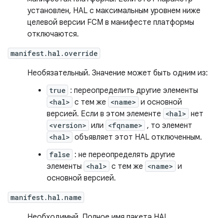
установлен, HAL с максимальным уровнем ниже
целевой версии FCM в манифесте платформы
отключаются.
manifest.hal.override
Необязательный. Значение может быть одним из:
true
: переопределить другие элементы
<hal>
с тем же
<name>
и основной
версией. Если в этом элементе
<hal>
нет
<version>
или
<fqname>
, то элемент
<hal>
объявляет этот HAL отключенным.
false
: не переопределять другие
элементы
<hal>
с тем же
<name>
и
основной версией.
manifest.hal.name
Необходимый. Полное имя пакета HAL.