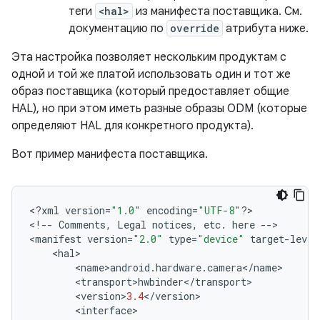
теги
<hal>
из манифеста поставщика. См.
документацию по
override
атрибута ниже.
Эта настройка позволяет нескольким продуктам с
одной и той же платой использовать один и тот же
образ поставщика (который предоставляет общие
HAL), но при этом иметь разные образы ODM (которые
определяют HAL для конкретного продукта).
Вот пример манифеста поставщика.
<
?
xml
version
=
"1.0"
encoding
=
"UTF-8"
?>
<
!--
Comments
,
Legal
notices
,
etc
.
here
-->
<
manifest
version
=
"2.0"
type
=
"device"
target
-
level
<
hal
>
<
name
>
android
.
hardware
.
camera
<
/
name
>
<
transport
>
hwbinder
<
/
transport
>
<
version
>
3.4
<
/
version
>
<
interface
>