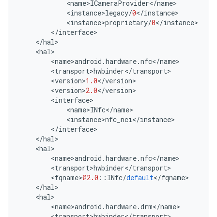
<
name
>
ICameraProvider
<
/
name
>
<
instance
>
legacy
/
0
<
/
instance
>
<
instance
>
proprietary
/
0
<
/
instance
>
<
/
interface
>
<
/
hal
>
<
hal
>
<
name
>
android
.
hardware
.
nfc
<
/
name
>
<
transport
>
hwbinder
<
/
transport
>
<
version
>
1.0
<
/
version
>
<
version
>
2.0
<
/
version
>
<
interface
>
<
name
>
INfc
<
/
name
>
<
instance
>
nfc_nci
<
/
instance
>
<
/
interface
>
<
/
hal
>
<
hal
>
<
name
>
android
.
hardware
.
nfc
<
/
name
>
<
transport
>
hwbinder
<
/
transport
>
<
fqname
>
@2.0
::
INfc
/
default
<
/
fqname
>
<
/
hal
>
<
hal
>
<
name
>
android
.
hardware
.
drm
<
/
name
>
<
transport
>
hwbinder
<
/
transport
>