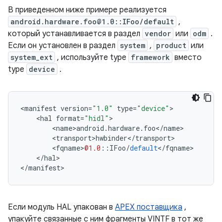
В приведенном ниже примере реализуется
android.hardware.foo@1.0::IFoo/default
,
который устанавливается в раздел
vendor
или
odm
.
Если он установлен в раздел
system
,
product
или
system_ext
, используйте type
framework
вместо
type
device
.
<
manifest
version
=
"1.0"
type
=
"device"
>
<
hal
format
=
"hidl"
>
<
name
>
android
.
hardware
.
foo
<
/
name
>
<
transport
>
hwbinder
<
/
transport
>
<
fqname
>
@1.0
::
IFoo
/
default
<
/
fqname
>
<
/
hal
>
<
/
manifest
>
Если модуль HAL упакован в
APEX поставщика
,
упакуйте связанные с ним фрагменты VINTF в тот же