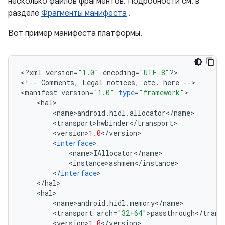
несколько файлов фрагментов. Подробности см. в
разделе
Фрагменты манифеста
.
Вот пример манифеста платформы.
<
?
xml
version
=
"1.0"
encoding
=
"UTF-8"
?>
<
!
--
Comments
,
Legal
notices
,
etc
.
here
--
>
<
manifest
version
=
"1.0"
type
=
"framework"
>
<
hal
>
<
name
>
android
.
hidl
.
allocator
<
/
name
>
<
transport
>
hwbinder
<
/
transport
>
<
version
>
1.0
<
/
version
>
<
interface
>
<
name
>
IAllocator
<
/
name
>
<
instance
>
ashmem
<
/
instance
>
<
/
interface
>
<
/
hal
>
<
hal
>
<
name
>
android
.
hidl
.
memory
<
/
name
>
<
transport
arch
=
"32+64"
>
passthrough
<
/
trans
<
version
>
1.0
<
/
version
>