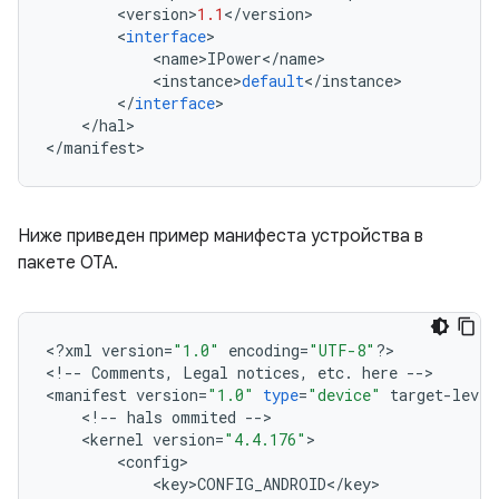
<
version
>
1.1
<
/
version
>
<
interface
>
<
name
>
IPower
<
/
name
>
<
instance
>
default
<
/
instance
>
<
/
interface
>
<
/
hal
>
<
/
manifest
>
Ниже приведен пример манифеста устройства в
пакете OTA.
<
?
xml
version
=
"1.0"
encoding
=
"UTF-8"
?>
<
!
--
Comments
,
Legal
notices
,
etc
.
here
--
>
<
manifest
version
=
"1.0"
type
=
"device"
target
-
level
<
!
--
hals
ommited
--
>
<
kernel
version
=
"4.4.176"
>
<
config
>
<
key
>
CONFIG_ANDROID
<
/
key
>