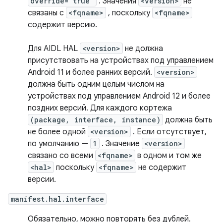
override="true"
. Значения
<version>
не
связаны с
<fqname>
, поскольку
<fqname>
содержит версию.
Для AIDL HAL
<version>
не должна
присутствовать на устройствах под управлением
Android 11 и более ранних версий.
<version>
должна быть одним целым числом на
устройствах под управлением Android 12 и более
поздних версий. Для каждого кортежа
(package, interface, instance)
должна быть
не более одной
<version>
. Если отсутствует,
по умолчанию —
1
. Значение
<version>
связано со всеми
<fqname>
в одном и том же
<hal>
поскольку
<fqname>
не содержит
версии.
manifest.hal.interface
Обязательно, можно повторять без дублей.