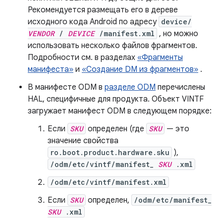
Рекомендуется размещать его в дереве
исходного кода Android по адресу
device/
VENDOR
/
DEVICE
/manifest.xml
, но можно
использовать несколько файлов фрагментов.
Подробности см. в разделах
«Фрагменты
манифеста»
и
«Создание DM из фрагментов»
.
В манифесте ODM в
разделе ODM
перечислены
HAL, специфичные для продукта. Объект VINTF
загружает манифест ODM в следующем порядке:
Если
SKU
определен (где
SKU
— это
значение свойства
ro.boot.product.hardware.sku
),
/odm/etc/vintf/manifest_
SKU
.xml
/odm/etc/vintf/manifest.xml
Если
SKU
определен,
/odm/etc/manifest_
SKU
.xml