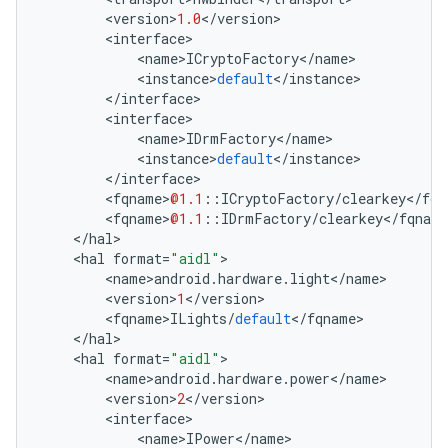
<
version
>
1.0
<
/
version
>
<
interface
>
<
name
>
ICryptoFactory
<
/
name
>
<
instance
>
default
<
/
instance
>
<
/
interface
>
<
interface
>
<
name
>
IDrmFactory
<
/
name
>
<
instance
>
default
<
/
instance
>
<
/
interface
>
<
fqname
>
@1.1
::
ICryptoFactory
/
clearkey
<
/
fqn
<
fqname
>
@1.1
::
IDrmFactory
/
clearkey
<
/
fqname
<
/
hal
>
<
hal
format
=
"aidl"
>
<
name
>
android
.
hardware
.
light
<
/
name
>
<
version
>
1
<
/
version
>
<
fqname
>
ILights
/
default
<
/
fqname
>
<
/
hal
>
<
hal
format
=
"aidl"
>
<
name
>
android
.
hardware
.
power
<
/
name
>
<
version
>
2
<
/
version
>
<
interface
>
<
name
>
IPower
<
/
name
>