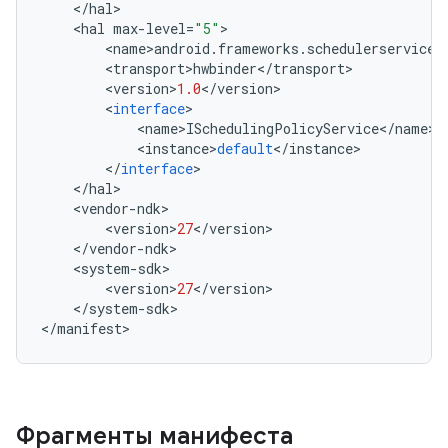
<
/
hal
>
<
hal
max
-
level
=
"5"
>
<
name
>
android
.
frameworks
.
schedulerservice
<
<
transport
>
hwbinder
<
/
transport
>
<
version
>
1.0
<
/
version
>
<
interface
>
<
name
>
ISchedulingPolicyService
<
/
name
>
<
instance
>
default
<
/
instance
>
<
/
interface
>
<
/
hal
>
<
vendor
-
ndk
>
<
version
>
27
<
/
version
>
<
/
vendor
-
ndk
>
<
system
-
sdk
>
<
version
>
27
<
/
version
>
<
/
system
-
sdk
>
<
/
manifest
>
Фрагменты манифеста