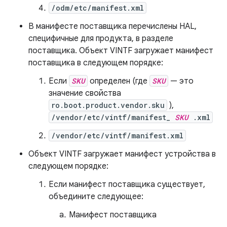
/odm/etc/manifest.xml
В манифесте поставщика перечислены HAL,
специфичные для продукта, в разделе
поставщика. Объект VINTF загружает манифест
поставщика в следующем порядке:
Если
SKU
определен (где
SKU
— это
значение свойства
ro.boot.product.vendor.sku
),
/vendor/etc/vintf/manifest_
SKU
.xml
/vendor/etc/vintf/manifest.xml
Объект VINTF загружает манифест устройства в
следующем порядке:
Если манифест поставщика существует,
объедините следующее:
Манифест поставщика