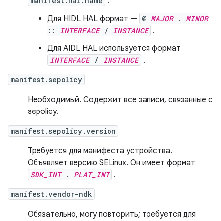
manifest.hal.name
.
Для HIDL HAL формат —
@
MAJOR
.
MINOR
::
INTERFACE
/
INSTANCE
.
Для AIDL HAL используется формат
INTERFACE
/
INSTANCE
.
manifest.sepolicy
Необходимый. Содержит все записи, связанные с
sepolicy.
manifest.sepolicy.version
Требуется для манифеста устройства.
Объявляет версию SELinux. Он имеет формат
SDK_INT
.
PLAT_INT
.
manifest.vendor-ndk
Обязательно, могу повторить; требуется для