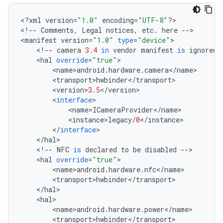
<
?
xml
version
=
"1.0"
encoding
=
"UTF-8"
?>
<
!
--
Comments
,
Legal
notices
,
etc
.
here
--
>
<
manifest
version
=
"1.0"
type
=
"device"
>
<
!
--
camera
3.4
in
vendor
manifest
is
ignored
<
hal
override
=
"true"
>
<
name
>
android
.
hardware
.
camera
<
/
name
>
<
transport
>
hwbinder
<
/
transport
>
<
version
>
3.5
<
/
version
>
<
interface
>
<
name
>
ICameraProvider
<
/
name
>
<
instance
>
legacy
/
0
<
/
instance
>
<
/
interface
>
<
/
hal
>
<
!
--
NFC
is
declared
to
be
disabled
--
>
<
hal
override
=
"true"
>
<
name
>
android
.
hardware
.
nfc
<
/
name
>
<
transport
>
hwbinder
<
/
transport
>
<
/
hal
>
<
hal
>
<
name
>
android
.
hardware
.
power
<
/
name
>
<
transport
>
hwbinder
<
/
transport
>