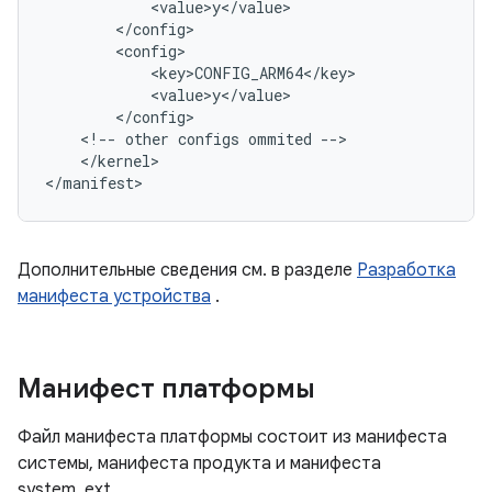
<
value
>
y
<
/
value
>
<
/
config
>
<
config
>
<
key
>
CONFIG_ARM64
<
/
key
>
<
value
>
y
<
/
value
>
<
/
config
>
<
!
--
other
configs
ommited
--
>
<
/
kernel
>
<
/
manifest
>
Дополнительные сведения см. в разделе
Разработка
манифеста устройства
.
Манифест платформы
Файл манифеста платформы состоит из манифеста
системы, манифеста продукта и манифеста
system_ext.