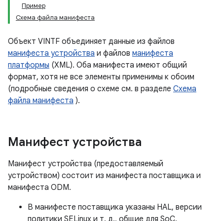
Пример
Схема файла манифеста
Объект VINTF объединяет данные из файлов
манифеста устройства
и файлов
манифеста
платформы
(XML). Оба манифеста имеют общий
формат, хотя не все элементы применимы к обоим
(подробные сведения о схеме см. в разделе
Схема
файла манифеста
).
Манифест устройства
Манифест устройства (предоставляемый
устройством) состоит из манифеста поставщика и
манифеста ODM.
В манифесте поставщика указаны HAL, версии
политики SELinux и т. д., общие для SoC.