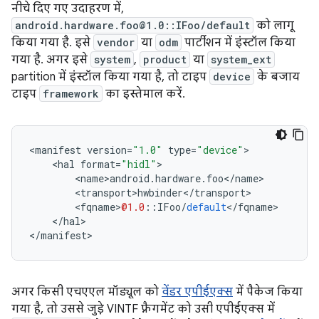
नीचे दिए गए उदाहरण में,
android.hardware.foo@1.0::IFoo/default
को लागू
किया गया है. इसे
vendor
या
odm
पार्टीशन में इंस्टॉल किया
गया है. अगर इसे
system
,
product
या
system_ext
partition में इंस्टॉल किया गया है, तो टाइप
device
के बजाय
टाइप
framework
का इस्तेमाल करें.
<
manifest
version
=
"1.0"
type
=
"device"
>
<
hal
format
=
"hidl"
>
<
name
>
android
.
hardware
.
foo
<
/
name
>
<
transport
>
hwbinder
<
/
transport
>
<
fqname
>
@1.0
::
IFoo
/
default
<
/
fqname
>
<
/
hal
>
<
/
manifest
>
अगर किसी एचएएल मॉड्यूल को
वेंडर एपीईएक्स
में पैकेज किया
गया है, तो उससे जुड़े VINTF फ़्रैगमेंट को उसी एपीईएक्स में