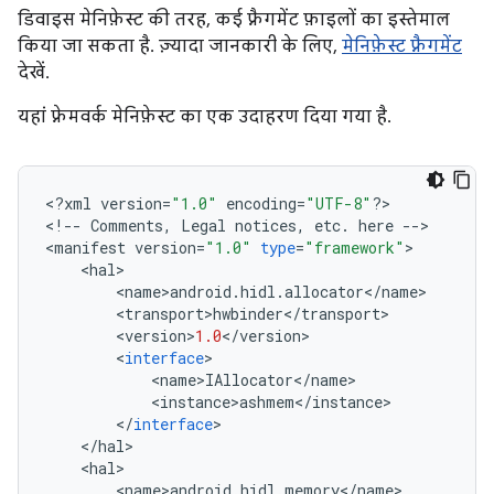
डिवाइस मेनिफ़ेस्ट की तरह, कई फ़्रैगमेंट फ़ाइलों का इस्तेमाल
किया जा सकता है. ज़्यादा जानकारी के लिए,
मेनिफ़ेस्ट फ़्रैगमेंट
देखें.
यहां फ़्रेमवर्क मेनिफ़ेस्ट का एक उदाहरण दिया गया है.
<
?
xml
version
=
"1.0"
encoding
=
"UTF-8"
?>
<
!
--
Comments
,
Legal
notices
,
etc
.
here
--
>
<
manifest
version
=
"1.0"
type
=
"framework"
>
<
hal
>
<
name
>
android
.
hidl
.
allocator
<
/
name
>
<
transport
>
hwbinder
<
/
transport
>
<
version
>
1.0
<
/
version
>
<
interface
>
<
name
>
IAllocator
<
/
name
>
<
instance
>
ashmem
<
/
instance
>
<
/
interface
>
<
/
hal
>
<
hal
>
<
name
>
android
.
hidl
.
memory
<
/
name
>