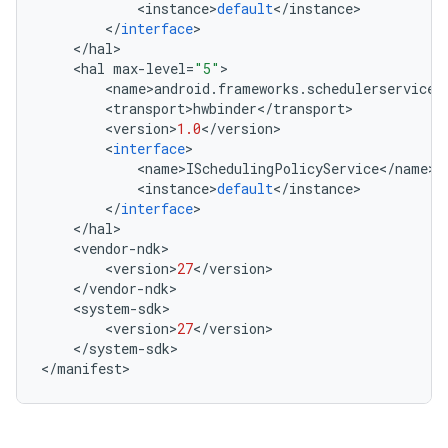
<
instance
>
default
<
/
instance
>
<
/
interface
>
<
/
hal
>
<
hal
max
-
level
=
"5"
>
<
name
>
android
.
frameworks
.
schedulerservice
<
<
transport
>
hwbinder
<
/
transport
>
<
version
>
1.0
<
/
version
>
<
interface
>
<
name
>
ISchedulingPolicyService
<
/
name
>
<
instance
>
default
<
/
instance
>
<
/
interface
>
<
/
hal
>
<
vendor
-
ndk
>
<
version
>
27
<
/
version
>
<
/
vendor
-
ndk
>
<
system
-
sdk
>
<
version
>
27
<
/
version
>
<
/
system
-
sdk
>
<
/
manifest
>