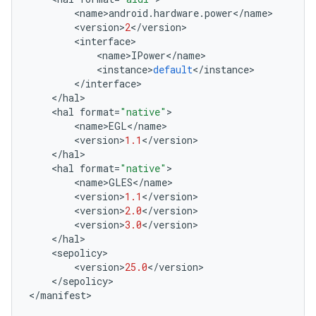
<
name
>
android
.
hardware
.
power
<
/
name
>
<
version
>
2
<
/
version
>
<
interface
>
<
name
>
IPower
<
/
name
>
<
instance
>
default
<
/
instance
>
<
/
interface
>
<
/
hal
>
<
hal
format
=
"native"
>
<
name
>
EGL
<
/
name
>
<
version
>
1.1
<
/
version
>
<
/
hal
>
<
hal
format
=
"native"
>
<
name
>
GLES
<
/
name
>
<
version
>
1.1
<
/
version
>
<
version
>
2.0
<
/
version
>
<
version
>
3.0
<
/
version
>
<
/
hal
>
<
sepolicy
>
<
version
>
25.0
<
/
version
>
<
/
sepolicy
>
<
/
manifest
>