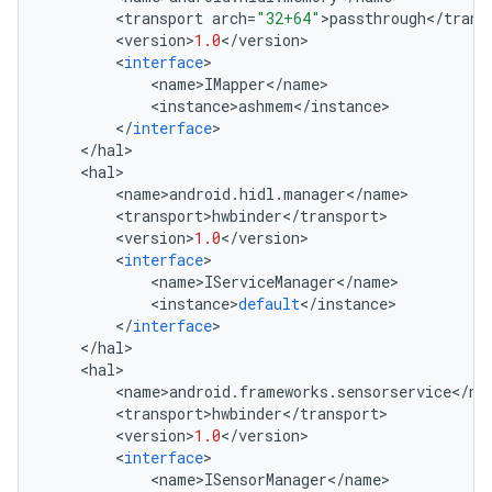
<
transport
arch
=
"32+64"
>
passthrough
<
/
trans
<
version
>
1.0
<
/
version
>
<
interface
>
<
name
>
IMapper
<
/
name
>
<
instance
>
ashmem
<
/
instance
>
<
/
interface
>
<
/
hal
>
<
hal
>
<
name
>
android
.
hidl
.
manager
<
/
name
>
<
transport
>
hwbinder
<
/
transport
>
<
version
>
1.0
<
/
version
>
<
interface
>
<
name
>
IServiceManager
<
/
name
>
<
instance
>
default
<
/
instance
>
<
/
interface
>
<
/
hal
>
<
hal
>
<
name
>
android
.
frameworks
.
sensorservice
<
/
na
<
transport
>
hwbinder
<
/
transport
>
<
version
>
1.0
<
/
version
>
<
interface
>
<
name
>
ISensorManager
<
/
name
>