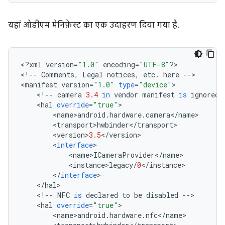
यहां ओडीएम मेनिफ़ेस्ट का एक उदाहरण दिया गया है.
<
?
xml
version
=
"1.0"
encoding
=
"UTF-8"
?>
<
!
--
Comments
,
Legal
notices
,
etc
.
here
--
>
<
manifest
version
=
"1.0"
type
=
"device"
>
<
!
--
camera
3.4
in
vendor
manifest
is
ignored
<
hal
override
=
"true"
>
<
name
>
android
.
hardware
.
camera
<
/
name
>
<
transport
>
hwbinder
<
/
transport
>
<
version
>
3.5
<
/
version
>
<
interface
>
<
name
>
ICameraProvider
<
/
name
>
<
instance
>
legacy
/
0
<
/
instance
>
<
/
interface
>
<
/
hal
>
<
!
--
NFC
is
declared
to
be
disabled
--
>
<
hal
override
=
"true"
>
<
name
>
android
.
hardware
.
nfc
<
/
name
>