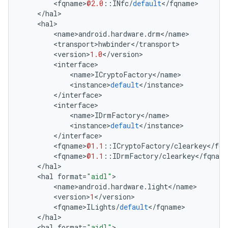
<
fqname
>
@2.0
::
INfc
/
default
<
/
fqname
>
<
/
hal
>
<
hal
>
<
name
>
android
.
hardware
.
drm
<
/
name
>
<
transport
>
hwbinder
<
/
transport
>
<
version
>
1.0
<
/
version
>
<
interface
>
<
name
>
ICryptoFactory
<
/
name
>
<
instance
>
default
<
/
instance
>
<
/
interface
>
<
interface
>
<
name
>
IDrmFactory
<
/
name
>
<
instance
>
default
<
/
instance
>
<
/
interface
>
<
fqname
>
@1.1
::
ICryptoFactory
/
clearkey
<
/
fqn
<
fqname
>
@1.1
::
IDrmFactory
/
clearkey
<
/
fqname
<
/
hal
>
<
hal
format
=
"aidl"
>
<
name
>
android
.
hardware
.
light
<
/
name
>
<
version
>
1
<
/
version
>
<
fqname
>
ILights
/
default
<
/
fqname
>
<
/
hal
>
<
hal
format
=
"aidl"
>