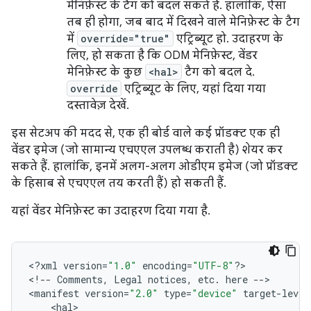
मेनिफ़ेस्ट के टैग को बदल सकते हैं. हालांकि, ऐसा
तब ही होगा, जब बाद में दिखने वाले मेनिफ़ेस्ट के टैग
में
override="true"
एट्रिब्यूट हो. उदाहरण के
लिए, हो सकता है कि ODM मेनिफ़ेस्ट, वेंडर
मेनिफ़ेस्ट के कुछ
<hal>
टैग को बदल दे.
override
एट्रिब्यूट के लिए, यहां दिया गया
दस्तावेज़ देखें.
इस सेटअप की मदद से, एक ही बोर्ड वाले कई प्रॉडक्ट एक ही
वेंडर इमेज (जो सामान्य एचएएल उपलब्ध कराती है) शेयर कर
सकते हैं. हालांकि, इनमें अलग-अलग ओडीएम इमेज (जो प्रॉडक्ट
के हिसाब से एचएएल तय करती हैं) हो सकती हैं.
यहां वेंडर मेनिफ़ेस्ट का उदाहरण दिया गया है.
<
?
xml
version
=
"1.0"
encoding
=
"UTF-8"
?>
<
!--
Comments
,
Legal
notices
,
etc
.
here
-->
<
manifest
version
=
"2.0"
type
=
"device"
target
-
level
<
hal
>