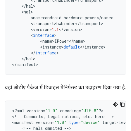
<
transport
>
hwbinder
<
/
transport
>
<
/
hal
>
<
hal
>
<
name
>
android
.
hardware
.
power
<
/
name
>
<
transport
>
hwbinder
<
/
transport
>
<
version
>
1.1
<
/
version
>
<
interface
>
<
name
>
IPower
<
/
name
>
<
instance
>
default
<
/
instance
>
<
/
interface
>
<
/
hal
>
<
/
manifest
>
यहां ओटीए पैकेज में डिवाइस मेनिफ़ेस्ट का उदाहरण दिया गया है.
<
?
xml
version
=
"1.0"
encoding
=
"UTF-8"
?>
<
!
--
Comments
,
Legal
notices
,
etc
.
here
--
>
<
manifest
version
=
"1.0"
type
=
"device"
target
-
level
<
!
--
hals
ommited
--
>