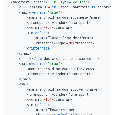
<
manifest
version
=
"1.0"
type
=
"device"
>
<
!
--
camera
3.4
in
vendor
manifest
is
ignored
<
hal
override
=
"true"
>
<
name
>
android
.
hardware
.
camera
<
/
name
>
<
transport
>
hwbinder
<
/
transport
>
<
version
>
3.5
<
/
version
>
<
interface
>
<
name
>
ICameraProvider
<
/
name
>
<
instance
>
legacy
/
0
<
/
instance
>
<
/
interface
>
<
/
hal
>
<
!
--
NFC
is
declared
to
be
disabled
--
>
<
hal
override
=
"true"
>
<
name
>
android
.
hardware
.
nfc
<
/
name
>
<
transport
>
hwbinder
<
/
transport
>
<
/
hal
>
<
hal
>
<
name
>
android
.
hardware
.
power
<
/
name
>
<
transport
>
hwbinder
<
/
transport
>
<
version
>
1.1
<
/
version
>
<
interface
>
<
name
>
IPower
<
/
name
>
<
instance
>
default
<
/
instance
>