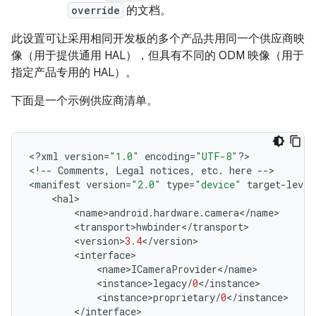
override
的文档。
此设置可让采用相同开发板的多个产品共用同一个供应商映
像（用于提供通用 HAL），但具有不同的 ODM 映像（用于
指定产品专用的 HAL）。
下面是一个示例供应商清单。
<
?
xml
version
=
"1.0"
encoding
=
"UTF-8"
?>
<
!--
Comments
,
Legal
notices
,
etc
.
here
-->
<
manifest
version
=
"2.0"
type
=
"device"
target
-
level
<
hal
>
<
name
>
android
.
hardware
.
camera
<
/
name
>
<
transport
>
hwbinder
<
/
transport
>
<
version
>
3.4
<
/
version
>
<
interface
>
<
name
>
ICameraProvider
<
/
name
>
<
instance
>
legacy
/
0
<
/
instance
>
<
instance
>
proprietary
/
0
<
/
instance
>
<
/
interface
>