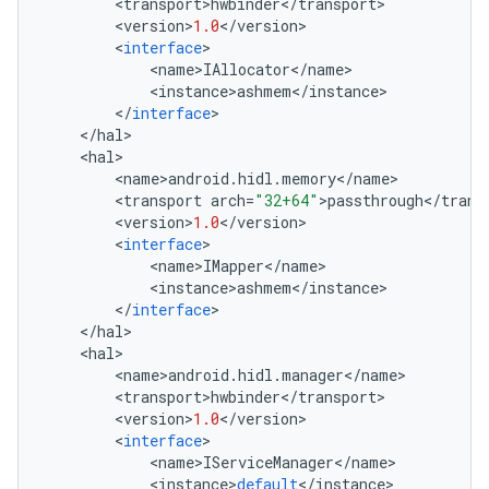
<
transport
>
hwbinder
<
/
transport
>
<
version
>
1.0
<
/
version
>
<
interface
>
<
name
>
IAllocator
<
/
name
>
<
instance
>
ashmem
<
/
instance
>
<
/
interface
>
<
/
hal
>
<
hal
>
<
name
>
android
.
hidl
.
memory
<
/
name
>
<
transport
arch
=
"32+64"
>
passthrough
<
/
trans
<
version
>
1.0
<
/
version
>
<
interface
>
<
name
>
IMapper
<
/
name
>
<
instance
>
ashmem
<
/
instance
>
<
/
interface
>
<
/
hal
>
<
hal
>
<
name
>
android
.
hidl
.
manager
<
/
name
>
<
transport
>
hwbinder
<
/
transport
>
<
version
>
1.0
<
/
version
>
<
interface
>
<
name
>
IServiceManager
<
/
name
>
<
instance
>
default
<
/
instance
>