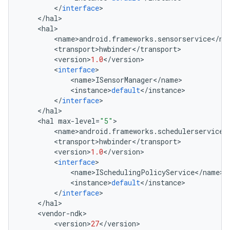
<
/
interface
>
<
/
hal
>
<
hal
>
<
name
>
android
.
frameworks
.
sensorservice
<
/
na
<
transport
>
hwbinder
<
/
transport
>
<
version
>
1.0
<
/
version
>
<
interface
>
<
name
>
ISensorManager
<
/
name
>
<
instance
>
default
<
/
instance
>
<
/
interface
>
<
/
hal
>
<
hal
max
-
level
=
"5"
>
<
name
>
android
.
frameworks
.
schedulerservice
<
<
transport
>
hwbinder
<
/
transport
>
<
version
>
1.0
<
/
version
>
<
interface
>
<
name
>
ISchedulingPolicyService
<
/
name
>
<
instance
>
default
<
/
instance
>
<
/
interface
>
<
/
hal
>
<
vendor
-
ndk
>
<
version
>
27
<
/
version
>