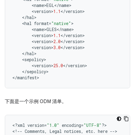
<
name
>
EGL
<
/
name
>
<
version
>
1.1
<
/
version
>
<
/
hal
>
<
hal
format
=
"native"
>
<
name
>
GLES
<
/
name
>
<
version
>
1.1
<
/
version
>
<
version
>
2.0
<
/
version
>
<
version
>
3.0
<
/
version
>
<
/
hal
>
<
sepolicy
>
<
version
>
25.0
<
/
version
>
<
/
sepolicy
>
<
/
manifest
>
下面是一个示例 ODM 清单。
<
?
xml
version
=
"1.0"
encoding
=
"UTF-8"
?>
<
!
--
Comments
,
Legal
notices
,
etc
.
here
--
>