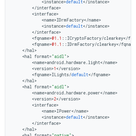
<
instance
>
default
<
/
instance
>
<
/
interface
>
<
interface
>
<
name
>
IDrmFactory
<
/
name
>
<
instance
>
default
<
/
instance
>
<
/
interface
>
<
fqname
>
@1.1
::
ICryptoFactory
/
clearkey
<
/
fqn
<
fqname
>
@1.1
::
IDrmFactory
/
clearkey
<
/
fqname
<
/
hal
>
<
hal
format
=
"aidl"
>
<
name
>
android
.
hardware
.
light
<
/
name
>
<
version
>
1
<
/
version
>
<
fqname
>
ILights
/
default
<
/
fqname
>
<
/
hal
>
<
hal
format
=
"aidl"
>
<
name
>
android
.
hardware
.
power
<
/
name
>
<
version
>
2
<
/
version
>
<
interface
>
<
name
>
IPower
<
/
name
>
<
instance
>
default
<
/
instance
>
<
/
interface
>
<
/
hal
>
<
hal
format
=
"native"
>