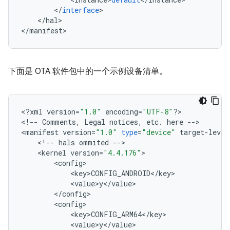
<
/
interface
>
<
/
hal
>
<
/
manifest
>
下面是 OTA 软件包中的一个示例设备清单。
<
?
xml
version
=
"1.0"
encoding
=
"UTF-8"
?>
<
!
--
Comments
,
Legal
notices
,
etc
.
here
--
>
<
manifest
version
=
"1.0"
type
=
"device"
target
-
level
<
!
--
hals
ommited
--
>
<
kernel
version
=
"4.4.176"
>
<
config
>
<
key
>
CONFIG_ANDROID
<
/
key
>
<
value
>
y
<
/
value
>
<
/
config
>
<
config
>
<
key
>
CONFIG_ARM64
<
/
key
>
<
value
>
y
<
/
value
>