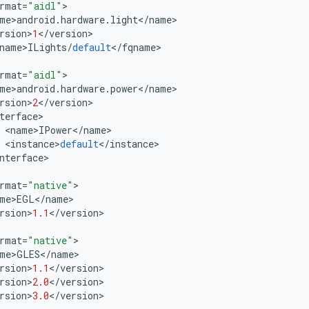
rmat
=
"aidl"
>
me
>
android
.
hardware
.
light
<
/
name
>
rsion
>
1
<
/
version
>
name
>
ILights
/
default
<
/
fqname
>
rmat
=
"aidl"
>
me
>
android
.
hardware
.
power
<
/
name
>
rsion
>
2
<
/
version
>
terface
>
<
name
>
IPower
<
/
name
>
<
instance
>
default
<
/
instance
>
nterface
>
rmat
=
"native"
>
me
>
EGL
<
/
name
>
rsion
>
1.1
<
/
version
>
rmat
=
"native"
>
me
>
GLES
<
/
name
>
rsion
>
1.1
<
/
version
>
rsion
>
2.0
<
/
version
>
rsion
>
3.0
<
/
version
>