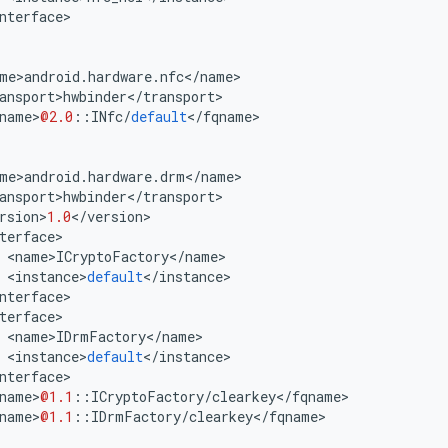
nterface
>
me
>
android
.
hardware
.
nfc
<
/
name
>
ansport
>
hwbinder
<
/
transport
>
name
>
@2.0
::
INfc
/
default
<
/
fqname
>
me
>
android
.
hardware
.
drm
<
/
name
>
ansport
>
hwbinder
<
/
transport
>
rsion
>
1.0
<
/
version
>
terface
>
<
name
>
ICryptoFactory
<
/
name
>
<
instance
>
default
<
/
instance
>
nterface
>
terface
>
<
name
>
IDrmFactory
<
/
name
>
<
instance
>
default
<
/
instance
>
nterface
>
name
>
@1.1
::
ICryptoFactory
/
clearkey
<
/
fqname
>
name
>
@1.1
::
IDrmFactory
/
clearkey
<
/
fqname
>