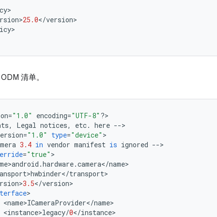
cy
>
rsion
>
25.0
<
/
version
>
icy
>
ODM 清单。
ion
=
"1.0"
encoding
=
"UTF-8"
?>
nts
,
Legal
notices
,
etc
.
here
--
>
ersion
=
"1.0"
type
=
"device"
>
amera
3.4
in
vendor
manifest
is
ignored
--
>
erride
=
"true"
>
me
>
android
.
hardware
.
camera
<
/
name
>
ansport
>
hwbinder
<
/
transport
>
rsion
>
3.5
<
/
version
>
terface
>
<
name
>
ICameraProvider
<
/
name
>
<
instance
>
legacy
/
0
<
/
instance
>