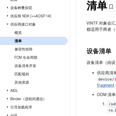
清单
设备树叠加层
供应商 NDK (<=AOSP 14)
VINTF 对象会
供应商接口对象
都适用于两者（
概览
清单
兼容性矩阵
设备清单
FCM 生命周期
设备清单（由设
设备清单开发
供应商清单会
匹配规则
device/
其他资源
fragment
AIDL
ODM 清
Binder（进程间通信）
/od
引导加载程序
ro.
分区