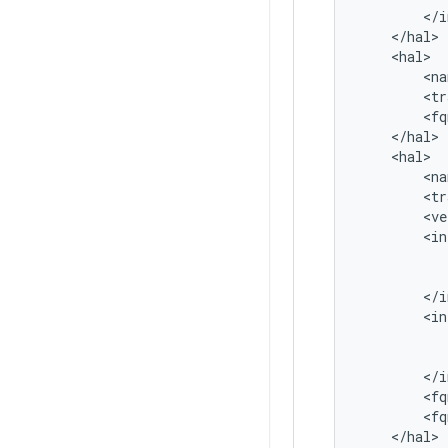
<
/
i
<
/
hal
>
<
hal
>
<
na
<
tr
<
fq
<
/
hal
>
<
hal
>
<
na
<
tr
<
ve
<
in
<
/
i
<
in
<
/
i
<
fq
<
fq
<
/
hal
>