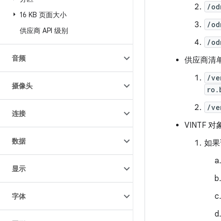
/od
16 KB 页面大小
/od
供应商 API 级别
/od
音频
供应商清单
/ve
摄像头
ro.
/ve
连接
VINTF
数据
如果
显示
字体