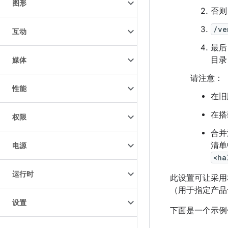
图形
否则
/ve
互动
最后，
目录
媒体
请注意：
性能
在旧
在搭
权限
合并
清单
电源
<ha
运行时
此设置可让采用
（用于指定产品专
设置
下面是一个示例