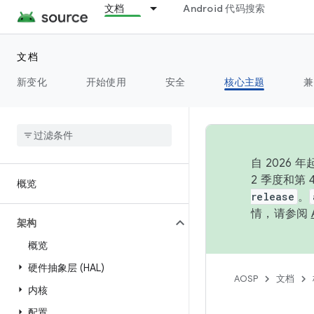
文档
Android 代码搜索
文档
新变化
开始使用
安全
核心主题
兼
自 202
2 季度和第
概览
release
。
情，请参阅
架构
概览
硬件抽象层 (HAL)
AOSP
文档
内核
配置