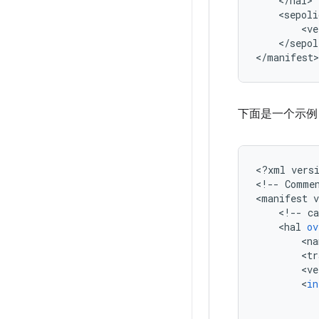
<
/
hal
>
<
sepoli
<
ve
<
/
sepol
<
/
manifest
>
下面是一个示例 
<
?
xml
vers
<
!
--
Comme
<
manifest
v
<
!
--
c
<
hal
ov
<
na
<
tr
<
ve
<
in