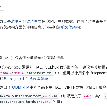
汇总
设备清单
和
框架清单
文件 (XML) 中的数据。这两个清单采
有关架构方面的详细信息，请参阅
清单文件架构
）。
备提供）包含供应商清单和 ODM 清单。
指定 SoC 通用的 HAL、SELinux 政策版本等。建议将其放置在 
VENDOR
/
DEVICE
/manifest.xml
中，但可以使用多个 fragme
和
从 fragment 生成设备清单
。
单列出了
ODM 分区
中的产品专用 HAL。VINTF 对象会按以下顺序
m/etc/vintf/manifest_
SKU
.xml
（如果定义了
SKU
，其中
boot.product.hardware.sku
的值）