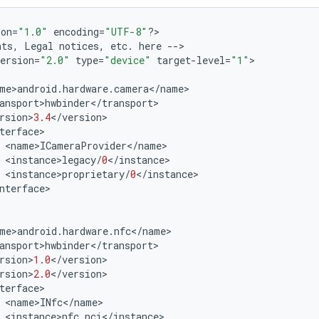
ion
=
"1.0"
encoding
=
"UTF-8"
?>
nts
,
Legal
notices
,
etc
.
here
-->
ersion
=
"2.0"
type
=
"device"
target
-
level
=
"1"
>
me
>
android
.
hardware
.
camera
<
/
name
>
ansport
>
hwbinder
<
/
transport
>
rsion
>
3.4
<
/
version
>
terface
>
<
name
>
ICameraProvider
<
/
name
>
<
instance
>
legacy
/
0
<
/
instance
>
<
instance
>
proprietary
/
0
<
/
instance
>
nterface
>
me
>
android
.
hardware
.
nfc
<
/
name
>
ansport
>
hwbinder
<
/
transport
>
rsion
>
1.0
<
/
version
>
rsion
>
2.0
<
/
version
>
terface
>
<
name
>
INfc
<
/
name
>
<
instance
>
nfc_nci
<
/
instance
>