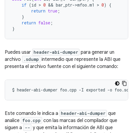
if
(
id
>
0
 && 
bar_ptr
->
mfoo
.
m1
>
0
)
{
return
true
;
}
return
false
;
}
Puedes usar
header-abi-dumper
para generar un
archivo
.sdump
intermedio que represente la ABI que
presenta el archivo fuente con el siguiente comando:
$
header-abi-dumper
foo.cpp
-I
exported
-o
foo.sdu
Este comando le indica a
header-abi-dumper
que
analice
foo.cpp
con las marcas del compilador que
siguen a
--
y que emita la información de ABI que