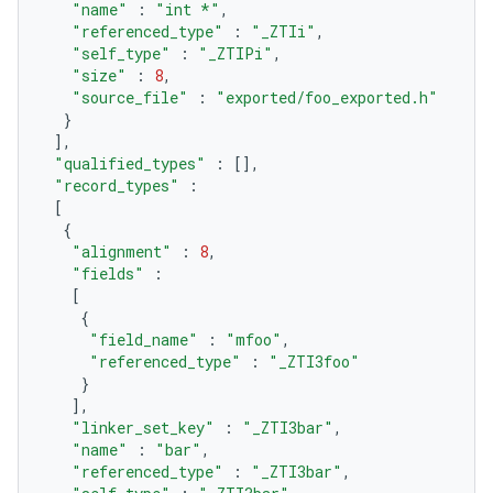
"name"
:
"int *"
,
"referenced_type"
:
"_ZTIi"
,
"self_type"
:
"_ZTIPi"
,
"size"
:
8
,
"source_file"
:
"exported/foo_exported.h"
}
],
"qualified_types"
:
[],
"record_types"
:
[
{
"alignment"
:
8
,
"fields"
:
[
{
"field_name"
:
"mfoo"
,
"referenced_type"
:
"_ZTI3foo"
}
],
"linker_set_key"
:
"_ZTI3bar"
,
"name"
:
"bar"
,
"referenced_type"
:
"_ZTI3bar"
,