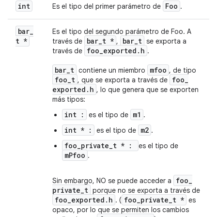
int
Foo
Es el tipo del primer parámetro de
.
bar
_
Es el tipo del segundo parámetro de Foo. A
t *
bar
_
t *
bar
_
t
través de
,
se exporta a
foo
_
exported
.
h
través de
.
bar
_
t
mfoo
contiene un miembro
, de tipo
foo
_
t
foo
_
, que se exporta a través de
exported
.
h
, lo que genera que se exporten
más tipos:
int :
m1
es el tipo de
.
int * :
m2
es el tipo de
.
foo_private_t * :
es el tipo de
mPfoo
.
foo
_
Sin embargo, NO se puede acceder a
private
_
t
porque no se exporta a través de
foo
_
exported
.
h
foo
_
private
_
t *
. (
es
opaco, por lo que se permiten los cambios