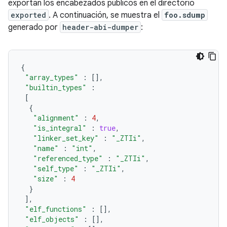
exportan los encabezados públicos en el directorio
exported
. A continuación, se muestra el
foo.sdump
generado por
header-abi-dumper
:
{
"array_types"
:
[],
"builtin_types"
:
[
{
"alignment"
:
4
,
"is_integral"
:
true
,
"linker_set_key"
:
"_ZTIi"
,
"name"
:
"int"
,
"referenced_type"
:
"_ZTIi"
,
"self_type"
:
"_ZTIi"
,
"size"
:
4
}
],
"elf_functions"
:
[],
"elf_objects"
:
[],