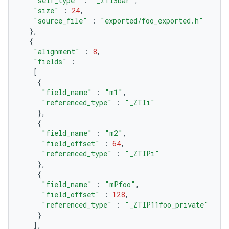
"self_type"
:
"_ZTI3bar"
,
"size"
:
24
,
"source_file"
:
"exported/foo_exported.h"
},
{
"alignment"
:
8
,
"fields"
:
[
{
"field_name"
:
"m1"
,
"referenced_type"
:
"_ZTIi"
},
{
"field_name"
:
"m2"
,
"field_offset"
:
64
,
"referenced_type"
:
"_ZTIPi"
},
{
"field_name"
:
"mPfoo"
,
"field_offset"
:
128
,
"referenced_type"
:
"_ZTIP11foo_private"
}
],