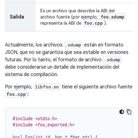
Es un archivo que describe la ABI del
Salida
foo
.
sdump
archivo fuente (por ejemplo,
foo
.
cpp
representa la ABI de
).
Actualmente, los archivos
.sdump
están en formato
JSON, que no se garantiza que sea estable en versiones
futuras. Por lo tanto, el formato de archivo
.sdump
debe considerarse un detalle de implementación del
sistema de compilación.
Por ejemplo,
libfoo.so
tiene el siguiente archivo fuente
foo.cpp
:
#include <stdio.h>
#include <foo_exported.h>
bool
Foo
(
int
id
,
bar_t
*
bar_ptr
)
{