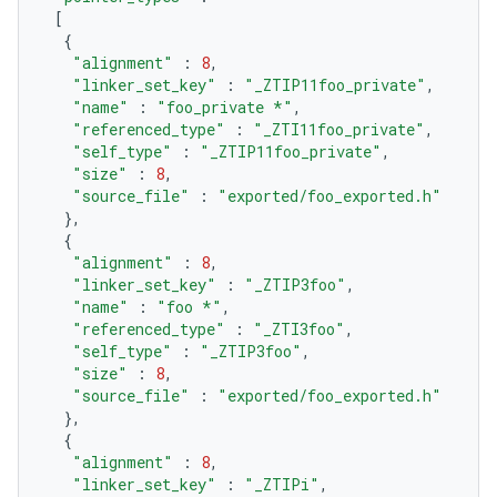
[
{
"alignment"
:
8
,
"linker_set_key"
:
"_ZTIP11foo_private"
,
"name"
:
"foo_private *"
,
"referenced_type"
:
"_ZTI11foo_private"
,
"self_type"
:
"_ZTIP11foo_private"
,
"size"
:
8
,
"source_file"
:
"exported/foo_exported.h"
},
{
"alignment"
:
8
,
"linker_set_key"
:
"_ZTIP3foo"
,
"name"
:
"foo *"
,
"referenced_type"
:
"_ZTI3foo"
,
"self_type"
:
"_ZTIP3foo"
,
"size"
:
8
,
"source_file"
:
"exported/foo_exported.h"
},
{
"alignment"
:
8
,
"linker_set_key"
:
"_ZTIPi"
,