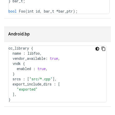
}
bar_t
;
bool
Foo
(
int
id
,
bar_t
*
bar_ptr
);
Android.bp
cc_library
{
name
:
libfoo
,
vendor_available
:
true
,
vndk
{
enabled
:
true
,
}
srcs
:
[
"src/*.cpp"
],
export_include_dirs
:
[
"exported"
],
}