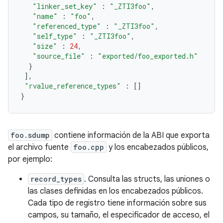
"linker_set_key"
:
"_ZTI3foo"
,
"name"
:
"foo"
,
"referenced_type"
:
"_ZTI3foo"
,
"self_type"
:
"_ZTI3foo"
,
"size"
:
24
,
"source_file"
:
"exported/foo_exported.h"
}
],
"rvalue_reference_types"
:
[]
}
foo.sdump
contiene información de la ABI que exporta
el archivo fuente
foo.cpp
y los encabezados públicos,
por ejemplo:
record_types
. Consulta las structs, las uniones o
las clases definidas en los encabezados públicos.
Cada tipo de registro tiene información sobre sus
campos, su tamaño, el especificador de acceso, el