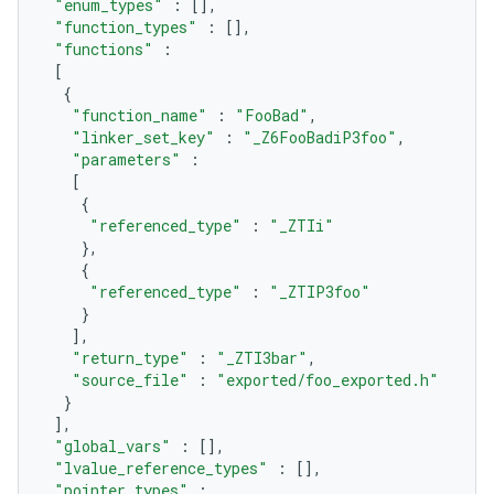
"enum_types"
:
[],
"function_types"
:
[],
"functions"
:
[
{
"function_name"
:
"FooBad"
,
"linker_set_key"
:
"_Z6FooBadiP3foo"
,
"parameters"
:
[
{
"referenced_type"
:
"_ZTIi"
},
{
"referenced_type"
:
"_ZTIP3foo"
}
],
"return_type"
:
"_ZTI3bar"
,
"source_file"
:
"exported/foo_exported.h"
}
],
"global_vars"
:
[],
"lvalue_reference_types"
:
[],
"pointer_types"
: