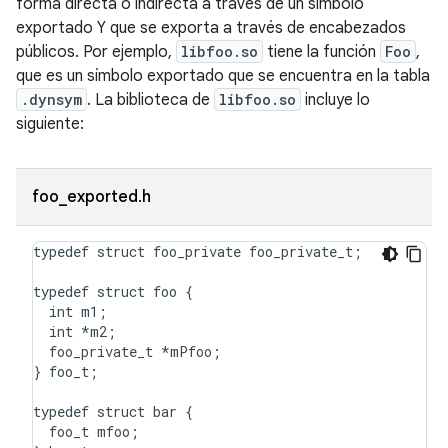
forma directa o indirecta a través de un símbolo
exportado Y que se exporta a través de encabezados
públicos. Por ejemplo,
libfoo.so
tiene la función
Foo
,
que es un símbolo exportado que se encuentra en la tabla
.dynsym
. La biblioteca de
libfoo.so
incluye lo
siguiente:
foo_exported.h
typedef
struct
foo_private
foo_private_t
;
typedef
struct
foo
{
int
m1
;
int
*
m2
;
foo_private_t
*
mPfoo
;
}
foo_t
;
typedef
struct
bar
{
foo_t
mfoo
;