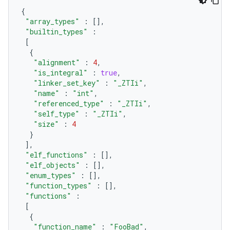
{
"array_types"
:
[],
"builtin_types"
:
[
{
"alignment"
:
4
,
"is_integral"
:
true
,
"linker_set_key"
:
"_ZTIi"
,
"name"
:
"int"
,
"referenced_type"
:
"_ZTIi"
,
"self_type"
:
"_ZTIi"
,
"size"
:
4
}
],
"elf_functions"
:
[],
"elf_objects"
:
[],
"enum_types"
:
[],
"function_types"
:
[],
"functions"
:
[
{
"function_name"
:
"FooBad"
,