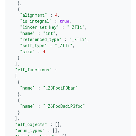
},
{
"alignment"
:
4
,
"is_integral"
:
true
,
"linker_set_key"
:
"_ZTIi"
,
"name"
:
"int"
,
"referenced_type"
:
"_ZTIi"
,
"self_type"
:
"_ZTIi"
,
"size"
:
4
}
],
"elf_functions"
:
[
{
"name"
:
"_Z3FooiP3bar"
},
{
"name"
:
"_Z6FooBadiP3foo"
}
],
"elf_objects"
:
[],
"enum_types"
:
[],