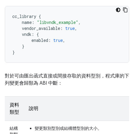
cc_library
{
name
:
"libvndk_example"
,
vendor_available
:
true
,
vndk
:
{
enabled
:
true
,
}
}
對於可由匯出函式直接或間接存取的資料型別，程式庫的下
列變更會歸類為 ABI 中斷：
資料
說明
類型
結構
變更類別型別或結構體型別的大小。