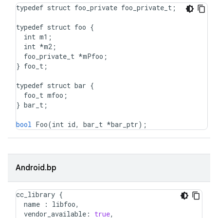
typedef
struct
foo_private
foo_private_t
;
typedef
struct
foo
{
int
m1
;
int
*
m2
;
foo_private_t
*
mPfoo
;
}
foo_t
;
typedef
struct
bar
{
foo_t
mfoo
;
}
bar_t
;
bool
Foo
(
int
id
,
bar_t
*
bar_ptr
);
Android.bp
cc_library
{
name
:
libfoo
,
vendor_available
:
true
,