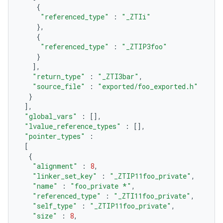
{
"referenced_type"
:
"_ZTIi"
},
{
"referenced_type"
:
"_ZTIP3foo"
}
],
"return_type"
:
"_ZTI3bar"
,
"source_file"
:
"exported/foo_exported.h"
}
],
"global_vars"
:
[],
"lvalue_reference_types"
:
[],
"pointer_types"
:
[
{
"alignment"
:
8
,
"linker_set_key"
:
"_ZTIP11foo_private"
,
"name"
:
"foo_private *"
,
"referenced_type"
:
"_ZTI11foo_private"
,
"self_type"
:
"_ZTIP11foo_private"
,
"size"
:
8
,