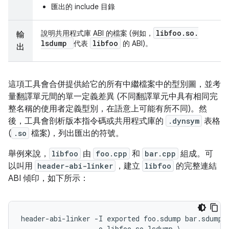
匯出的 include 目錄
libfoo
.
so
.
說明共用程式庫 ABI 的檔案 (例如，
輸
lsdump
libfoo
代表
的 ABI)。
出
這項工具會合併提供給它的所有中繼檔案中的型別圖，並考
量翻譯單元間的單一定義差異 (不同翻譯單元中具有相同完
整名稱的使用者定義型別，在語意上可能有所不同)。然
後，工具會剖析版本指令碼或共用程式庫的
.dynsym
表格
(
.so
檔案)，列出匯出的符號。
舉例來說，
libfoo
由
foo.cpp
和
bar.cpp
組成。可
以叫用
header-abi-linker
，建立
libfoo
的完整連結
ABI 傾印，如下所示：
header
-
abi
-
linker
-
I
exported
foo
.
sdump
bar
.
sdump
-
o
libfoo
.
so
.
lsdump