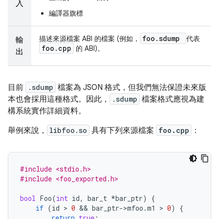
入
編譯器旗標
foo
.
sdump
描述來源檔案 ABI 的檔案 (例如，
代表
輸
foo
.
cpp
的 ABI)。
出
目前
.sdump
檔案為 JSON 格式，但我們無法保證未來版
本也會採用這種格式。因此，
.sdump
檔案格式應視為建
構系統實作詳細資料。
舉例來說，
libfoo.so
具有下列來源檔案
foo.cpp
：
#include <stdio.h>
#include <foo_exported.h>
bool
Foo
(
int
id
,
bar_t
*
bar_ptr
)
{
if
(
id
>
0
 && 
bar_ptr
->
mfoo
.
m1
>
0
)
{
return
true
;