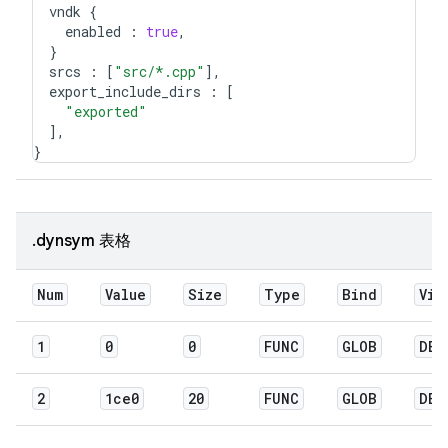
vndk
{
enabled
:
true
,
}
srcs
:
[
"src/*.cpp"
],
export_include_dirs
:
[
"exported"
],
}
.dynsym 表格
Num
Value
Size
Type
Bind
Vis
1
0
0
FUNC
GLOB
DEF
2
1ce0
20
FUNC
GLOB
DEF