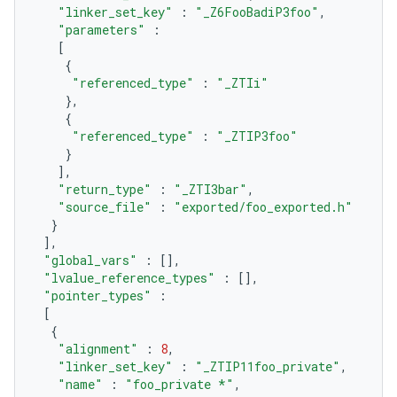
"linker_set_key"
:
"_Z6FooBadiP3foo"
,
"parameters"
:
[
{
"referenced_type"
:
"_ZTIi"
},
{
"referenced_type"
:
"_ZTIP3foo"
}
],
"return_type"
:
"_ZTI3bar"
,
"source_file"
:
"exported/foo_exported.h"
}
],
"global_vars"
:
[],
"lvalue_reference_types"
:
[],
"pointer_types"
:
[
{
"alignment"
:
8
,
"linker_set_key"
:
"_ZTIP11foo_private"
,
"name"
:
"foo_private *"
,