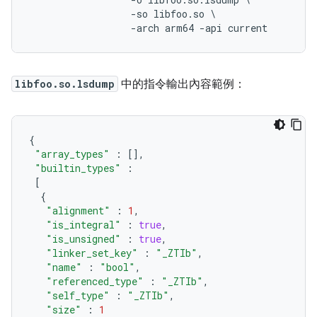
-
so
libfoo
.
so
-
arch
arm64
-
api
current
libfoo.so.lsdump
中的指令輸出內容範例：
{
"array_types"
:
[],
"builtin_types"
:
[
{
"alignment"
:
1
,
"is_integral"
:
true
,
"is_unsigned"
:
true
,
"linker_set_key"
:
"_ZTIb"
,
"name"
:
"bool"
,
"referenced_type"
:
"_ZTIb"
,
"self_type"
:
"_ZTIb"
,
"size"
:
1