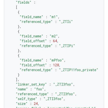
"fields"
:
[
{
"field_name"
:
"m1"
,
"referenced_type"
:
"_ZTIi"
},
{
"field_name"
:
"m2"
,
"field_offset"
:
64
,
"referenced_type"
:
"_ZTIPi"
},
{
"field_name"
:
"mPfoo"
,
"field_offset"
:
128
,
"referenced_type"
:
"_ZTIP11foo_private"
}
],
"linker_set_key"
:
"_ZTI3foo"
,
"name"
:
"foo"
,
"referenced_type"
:
"_ZTI3foo"
,
"self_type"
:
"_ZTI3foo"
,
"size"
:
24
,