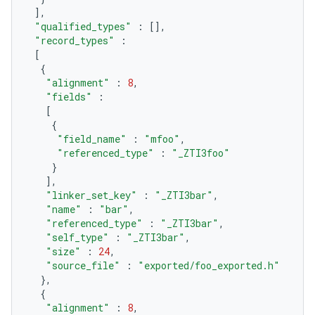
],
"qualified_types"
:
[],
"record_types"
:
[
{
"alignment"
:
8
,
"fields"
:
[
{
"field_name"
:
"mfoo"
,
"referenced_type"
:
"_ZTI3foo"
}
],
"linker_set_key"
:
"_ZTI3bar"
,
"name"
:
"bar"
,
"referenced_type"
:
"_ZTI3bar"
,
"self_type"
:
"_ZTI3bar"
,
"size"
:
24
,
"source_file"
:
"exported/foo_exported.h"
},
{
"alignment"
:
8
,