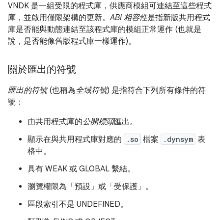
VNDK 是一組受限的程式庫，供應商模組可連結至這些程式
庫，並啟用僅限架構的更新。
ABI 相容性
是指新版共用程式
庫是否能與動態連結至該程式庫的模組正常運作 (也就是
說，是否能像舊版程式庫一樣運作)。
關於匯出的符號
匯出的符號
(也稱為
全域符號
) 是指符合下列所有條件的符
號：
由共用程式庫的
公開標頭
匯出。
顯示在與共用程式庫對應的
.so
檔案
.dynsym
表
格中。
具有 WEAK 或 GLOBAL 繫結。
瀏覽權限為「預設」或「受保護」。
區段索引不是 UNDEFINED。