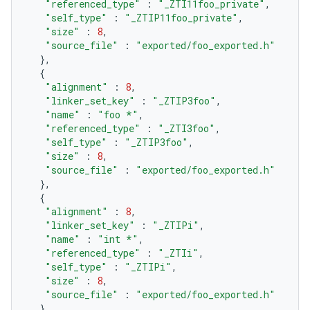
"referenced_type"
:
"_ZTI11foo_private"
,
"self_type"
:
"_ZTIP11foo_private"
,
"size"
:
8
,
"source_file"
:
"exported/foo_exported.h"
},
{
"alignment"
:
8
,
"linker_set_key"
:
"_ZTIP3foo"
,
"name"
:
"foo *"
,
"referenced_type"
:
"_ZTI3foo"
,
"self_type"
:
"_ZTIP3foo"
,
"size"
:
8
,
"source_file"
:
"exported/foo_exported.h"
},
{
"alignment"
:
8
,
"linker_set_key"
:
"_ZTIPi"
,
"name"
:
"int *"
,
"referenced_type"
:
"_ZTIi"
,
"self_type"
:
"_ZTIPi"
,
"size"
:
8
,
"source_file"
:
"exported/foo_exported.h"
}