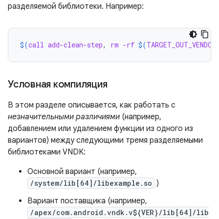
разделяемой библиотеки. Например:
$(
call
add-clean-step
, 
rm
-rf
$(
TARGET_OUT_VENDOR
Условная компиляция
В этом разделе описывается, как работать с
незначительными различиями
(например,
добавлением или удалением функции из одного из
вариантов) между следующими тремя разделяемыми
библиотеками VNDK:
Основной вариант (например,
/system/lib[64]/libexample.so
)
Вариант поставщика (например,
/apex/com.android.vndk.v${VER}/lib[64]/lib