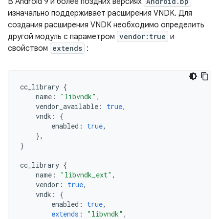
В Android 9 и более поздних версиях
Android.bp
изначально поддерживает расширения VNDK. Для
создания расширения VNDK необходимо определить
другой модуль с параметром
vendor:true
и
свойством
extends
:
cc_library
{
name
:
"libvndk"
,
vendor_available
:
true
,
vndk
:
{
enabled
:
true
,
},
}
cc_library
{
name
:
"libvndk_ext"
,
vendor
:
true
,
vndk
:
{
enabled
:
true
,
extends
:
"libvndk"
,