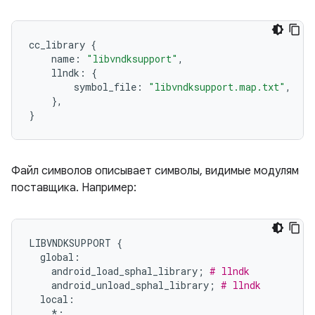
cc_library
{
name
:
"libvndksupport"
,
llndk
:
{
symbol_file
:
"libvndksupport.map.txt"
,
},
}
Файл символов описывает символы, видимые модулям
поставщика. Например:
LIBVNDKSUPPORT
{
global
:
android_load_sphal_library
;
# llndk
android_unload_sphal_library
;
# llndk
local
:
*
;