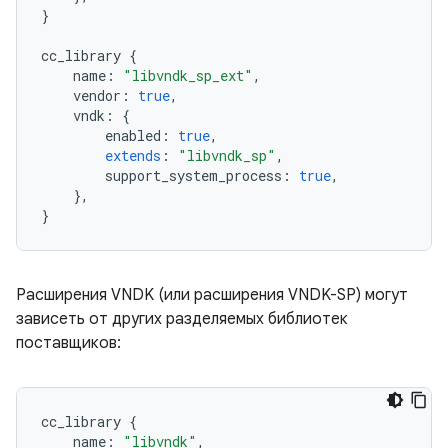
}
cc_library
{
name
:
"libvndk_sp_ext"
,
vendor
:
true
,
vndk
:
{
enabled
:
true
,
extends
:
"libvndk_sp"
,
support_system_process
:
true
,
},
}
Расширения VNDK (или расширения VNDK-SP) могут
зависеть от других разделяемых библиотек
поставщиков:
cc_library
{
name
:
"libvndk"
,