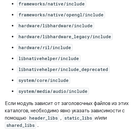
frameworks/native/include
frameworks/native/opengl/include
hardware/libhardware/include
hardware/libhardware_legacy/include
hardware/ril/include
libnativehelper/include
libnativehelper/include_deprecated
system/core/include
system/media/audio/include
Если модуль зависит от заголовочных файлов из этих
каталогов, необходимо явно указать зависимости с
помощью
header_libs
,
static_libs
и/или
shared_libs
.