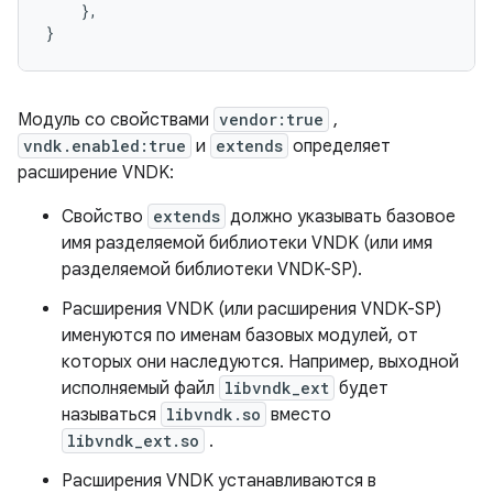
},
}
Модуль со свойствами
vendor:true
,
vndk.enabled:true
и
extends
определяет
расширение VNDK:
Свойство
extends
должно указывать базовое
имя разделяемой библиотеки VNDK (или имя
разделяемой библиотеки VNDK-SP).
Расширения VNDK (или расширения VNDK-SP)
именуются по именам базовых модулей, от
которых они наследуются. Например, выходной
исполняемый файл
libvndk_ext
будет
называться
libvndk.so
вместо
libvndk_ext.so
.
Расширения VNDK устанавливаются в