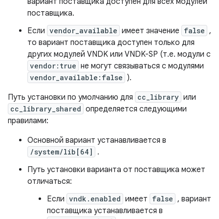
вариант поставщика доступен для всех модулей
поставщика.
Если
vendor_available
имеет значение
false
,
то вариант поставщика доступен только для
других модулей VNDK или VNDK-SP (т.е. модули с
vendor:true
не могут связываться с модулями
vendor_available:false
).
Путь установки по умолчанию для
cc_library
или
cc_library_shared
определяется следующими
правилами:
Основной вариант устанавливается в
/system/lib[64]
.
Путь установки варианта от поставщика может
отличаться:
Если
vndk.enabled
имеет
false
, вариант
поставщика устанавливается в