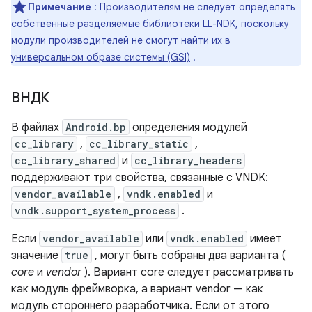
Примечание
: Производителям не следует определять
собственные разделяемые библиотеки LL-NDK, поскольку
модули производителей не смогут найти их в
универсальном образе системы (GSI)
.
ВНДК
В файлах
Android.bp
определения модулей
cc_library
,
cc_library_static
,
cc_library_shared
и
cc_library_headers
поддерживают три свойства, связанные с VNDK:
vendor_available
,
vndk.enabled
и
vndk.support_system_process
.
Если
vendor_available
или
vndk.enabled
имеет
значение
true
, могут быть собраны два варианта (
core
и
vendor
). Вариант core следует рассматривать
как модуль фреймворка, а вариант vendor — как
модуль стороннего разработчика. Если от этого