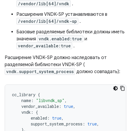
/vendor/lib[64]/vndk
.
Расширения VNDK-SP устанавливаются в
/vendor/lib[64]/vndk-sp
.
Базовые разделяемые библиотеки должны иметь
значения
vndk.enabled:true
и
vendor_available:true
.
Расширение VNDK-SP должно наследовать от
разделяемой библиотеки VNDK-SP (
vndk.support_system_process
должно совпадать):
cc_library
{
name
:
"libvndk_sp"
,
vendor_available
:
true
,
vndk
:
{
enabled
:
true
,
support_system_process
:
true
,
},