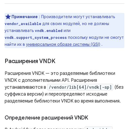
Примечание
: Производители могут устанавливать
для своих модулей, но не должны
vendor_available
устанавливать
или
vndk.enabled
поскольку модули не смогут
vndk.support_system_process
найти их в
универсальном образе системы (GSI)
.
Расширения VNDK
Расширения VNDK — это разделяемые библиотеки
VNDK с дополнительными API. Расширения
устанавливаются в
/vendor/lib[64]/vndk[-sp]
(без
суффикса версии) и переопределяют исходные
разделяемые библиотеки VNDK во время выполнения.
Определение расширений VNDK