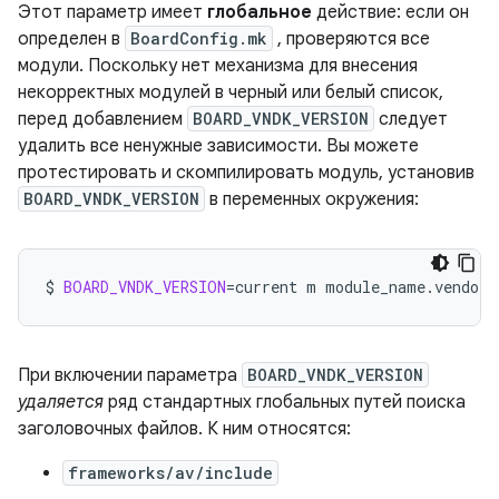
Этот параметр имеет
глобальное
действие: если он
определен в
BoardConfig.mk
, проверяются все
модули. Поскольку нет механизма для внесения
некорректных модулей в черный или белый список,
перед добавлением
BOARD_VNDK_VERSION
следует
удалить все ненужные зависимости. Вы можете
протестировать и скомпилировать модуль, установив
BOARD_VNDK_VERSION
в переменных окружения:
$
BOARD_VNDK_VERSION
=
current
m
module_name.vendor
При включении параметра
BOARD_VNDK_VERSION
удаляется
ряд стандартных глобальных путей поиска
заголовочных файлов. К ним относятся:
frameworks/av/include