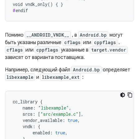
#
endif
Помимо
__ANDROID_VNDK__
, в
Android.bp
могут
быть указаны различные
cflags
или
cppflags
.
cflags
или
cppflags
указанные в
target.vendor
зависят от варианта поставщика.
Например, следующий файл
Android.bp
определяет
libexample
и
libexample_ext
:
cc_library
{
name
:
"libexample"
,
srcs
:
[
"src/example.c"
],
vendor_available
:
true
,
vndk
:
{
enabled
:
true
,
},