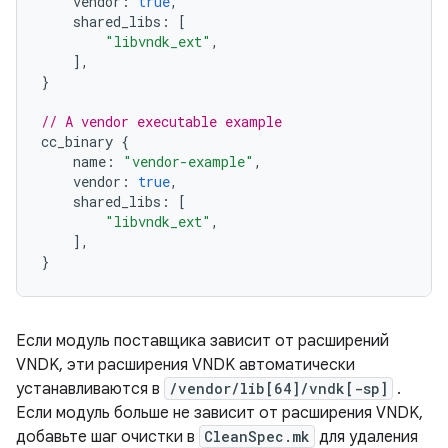
vendor
:
true
,
shared_libs
:
[
"libvndk_ext"
,
],
}
// A vendor executable example
cc_binary
{
name
:
"vendor-example"
,
vendor
:
true
,
shared_libs
:
[
"libvndk_ext"
,
],
}
Если модуль поставщика зависит от расширений
VNDK, эти расширения VNDK автоматически
устанавливаются в
/vendor/lib[64]/vndk[-sp]
.
Если модуль больше не зависит от расширения VNDK,
добавьте шаг очистки в
CleanSpec.mk
для удаления