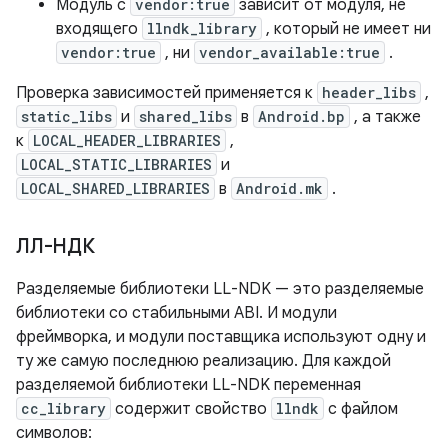
Модуль с
vendor:true
зависит от модуля, не
входящего
llndk_library
, который не имеет ни
vendor:true
, ни
vendor_available:true
.
Проверка зависимостей применяется к
header_libs
,
static_libs
и
shared_libs
в
Android.bp
, а также
к
LOCAL_HEADER_LIBRARIES
,
LOCAL_STATIC_LIBRARIES
и
LOCAL_SHARED_LIBRARIES
в
Android.mk
.
ЛЛ-НДК
Разделяемые библиотеки LL-NDK — это разделяемые
библиотеки со стабильными ABI. И модули
фреймворка, и модули поставщика используют одну и
ту же самую последнюю реализацию. Для каждой
разделяемой библиотеки LL-NDK переменная
cc_library
содержит свойство
llndk
с файлом
символов: