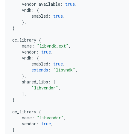
vendor_available
:
true
,
vndk
:
{
enabled
:
true
,
},
}
cc_library
{
name
:
"libvndk_ext"
,
vendor
:
true
,
vndk
:
{
enabled
:
true
,
extends
:
"libvndk"
,
},
shared_libs
:
[
"libvendor"
,
],
}
cc_library
{
name
:
"libvendor"
,
vendor
:
true
,
}