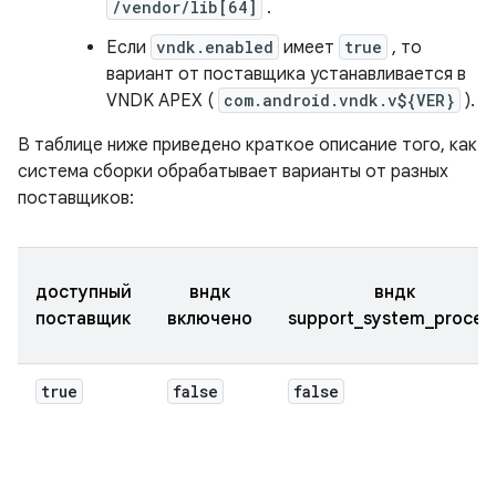
/vendor/lib[64]
.
Если
vndk.enabled
имеет
true
, то
вариант от поставщика устанавливается в
VNDK APEX (
com.android.vndk.v${VER}
).
В таблице ниже приведено краткое описание того, как
система сборки обрабатывает варианты от разных
поставщиков:
доступный
вндк
вндк
поставщик
включено
support_system_proces
true
false
false