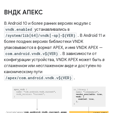
ВНДК АПЕКС
В Android 10 и более ранних версиях модули с
vndk.enabled
устанавливались в
/system/lib[64]/vndk[-sp]-${VER}
. В Android 11 и
более поздних версиях библиотеки VNDK
упаковываются в формат APEX, и имя VNDK APEX —
com.android.vndk.v${VER}
. В зависимости от
конфигурации устройства, VNDK APEX может быть
в
сглаженном
или
несглаженном виде
и доступен по
каноническому пути
/apex/com.android.vndk.v${VER}
.