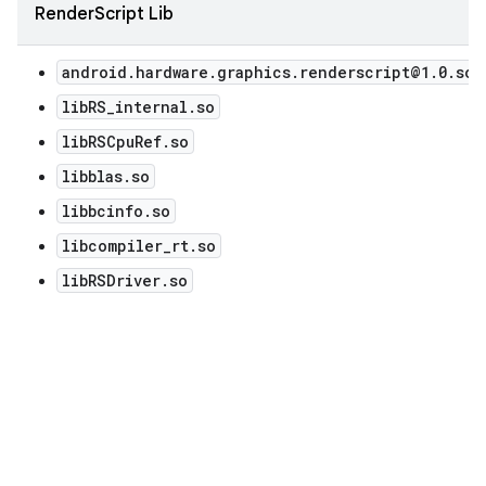
RenderScript Lib
android.hardware.graphics.renderscript@1.0.so
libRS_internal.so
libRSCpuRef.so
libblas.so
libbcinfo.so
libcompiler_rt.so
libRSDriver.so