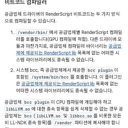
비트코드 컴파일러
공급업체 드라이버의 RenderScript 비트코드는 두 가지 방식
으로 컴파일할 수 있습니다.
/vendor/bin/
에서 공급업체별 RenderScript 컴파일
러를 호출합니다(GPU 컴파일에 적합). 다른 드라이버 모
듈과 마찬가지로, 공급업체 컴파일러 바이너리는
공급업
체에 제공되는 RenderScript lib
목록에 없는 어떠한 시
스템 라이브러리에도 종속될 수 없습니다.
시스템 bcc, 즉 공급업체에서 제공한
bcc plugin
이
포함된
/system/bin/bcc
를 호출합니다. 이 플러그인
은
공급업체에 제공되는 RenderScript lib
목록에 없는
어떠한 시스템 라이브러리에도 종속될 수 없습니다.
공급업체
bcc plugin
이 CPU 컴파일에 개입해야 하고
libLLVM.so
에 대한 종속 항목을 쉽게 삭제할 수 없는 경우 공
급업체는
bcc
(
libLLVM.so
및
libbcc.so
를 비롯한 모든
비 LL-NDK 종속 항목)를
/vendor
파티션에 복사해야 합니