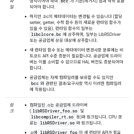
bcc
파
형식이어야 하며
가 기존(레거시) 앱과 하위 호환
일
되어야 합니다.
하지만 .bc의 메타데이터는 변경될 수 있습니다 (할당
setter, getter, 수학 함수 등의 새로운 런타임 함수가
있을 수 있음). 런타임 함수의 일부는
libclcore.bc
에 상주하며, 일부는 LibRSDriver
또는 공급업체 상응 대상에 상주합니다.
새 런타임 함수 또는 메타데이터 변경사항 분류에는 비
트코드 API 수준 증분이 필요합니다. 공급업체 드라이
버는 이를 소비할 수 없으므로 HAL 버전도 증분되어야
합니다.
공급업체는 자체 컴파일러를 보유할 수도 있지만
bcc
와 관련된 결과/요구사항 역시 이러한 컴파일러
에 적용됩니다.
링
컴파일된 .o는 공급업체 드라이버
libRSDriver_foo.so
크
(
및
libcompiler_rt.so
등)와 링크됩니다. CPU 경
libRSDriver.so
로는
와 링크됩니다.
libRSDriver_foo
.o에
의 새 런타임 API가 필요