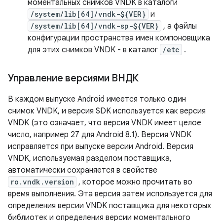
моментальных снимков VNDK в каталоги
/system/lib[64]/vndk-${VER}
и
/system/lib[64]/vndk-sp-${VER}
, а файлы
конфигурации пространства имен компоновщика
для этих снимков VNDK - в каталог
/etc
.
Управление версиями ВНДК
В каждом выпуске Android имеется только один
снимок VNDK, и версия SDK используется как версия
VNDK (это означает, что версия VNDK имеет целое
число, например 27 для Android 8.1). Версия VNDK
исправляется при выпуске версии Android. Версия
VNDK, используемая разделом поставщика,
автоматически сохраняется в свойстве
ro.vndk.version
, которое можно прочитать во
время выполнения. Эта версия затем используется для
определения версии VNDK поставщика для некоторых
библиотек и определения версии моментального