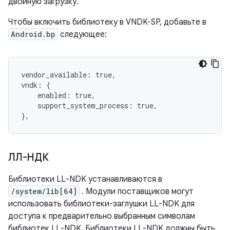
двойную загрузку.
Чтобы включить библиотеку в VNDK-SP, добавьте в
Android.bp
следующее:
vendor_available: true,

vndk: {

    enabled: true,

    support_system_process: true,

},
ЛЛ-НДК
Библиотеки LL-NDK устанавливаются в
/system/lib[64]
. Модули поставщиков могут
использовать библиотеки-заглушки LL-NDK для
доступа к предварительно выбранным символам
библиотек LL-NDK. Библиотеки LL-NDK должны быть