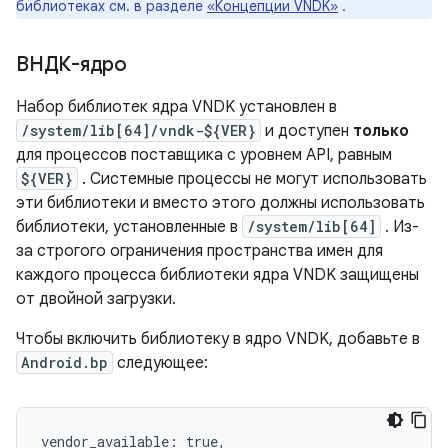
библиотеках см. в разделе
«Концепции VNDK»
.
ВНДК-ядро
Набор библиотек ядра VNDK установлен в
/system/lib[64]/vndk-${VER}
и доступен
только
для процессов поставщика с уровнем API, равным
${VER}
. Системные процессы не могут использовать
эти библиотеки и вместо этого должны использовать
библиотеки, установленные в
/system/lib[64]
. Из-
за строгого ограничения пространства имен для
каждого процесса библиотеки ядра VNDK защищены
от двойной загрузки.
Чтобы включить библиотеку в ядро ​​VNDK, добавьте в
Android.bp
следующее:
vendor_available: true,
