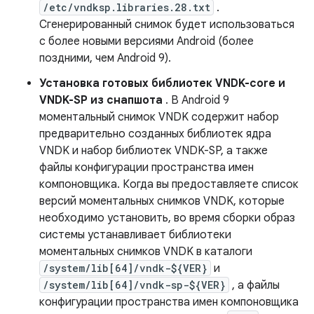
/etc/vndksp.libraries.28.txt
.
Сгенерированный снимок будет использоваться
с более новыми версиями Android (более
поздними, чем Android 9).
Установка готовых библиотек VNDK-core и
VNDK-SP из снапшота
. В Android 9
моментальный снимок VNDK содержит набор
предварительно созданных библиотек ядра
VNDK и набор библиотек VNDK-SP, а также
файлы конфигурации пространства имен
компоновщика. Когда вы предоставляете список
версий моментальных снимков VNDK, которые
необходимо установить, во время сборки образ
системы устанавливает библиотеки
моментальных снимков VNDK в каталоги
/system/lib[64]/vndk-${VER}
и
/system/lib[64]/vndk-sp-${VER}
, а файлы
конфигурации пространства имен компоновщика