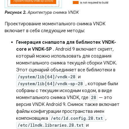
Рисунок 2.
Архитектура снимка VNDK
Проектирование моментального снимка VNDK
включает в себя следующие методы:
Генерация снапшота для библиотек VNDK-
core и VNDK-SP
. Android 9 включает скрипт,
который можно использовать для создания
моментального снимка текущей сборки VNDK.
Этот сценарий объединяет все библиотеки в
/system/lib[64]/vndk-28
и
/system/lib[64]/vndk-sp-28
, которые были
собраны с текущим исходным кодом, в виде
моментального снимка VNDK, где
28
— это
версия VNDK Android 9. Снимок также включает
файлы конфигурации пространства имен
компоновщика
/etc/ld.config.28.txt
,
/etc/llndk.libraries.28.txt
и