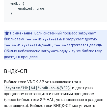
vndk: {

    enabled: true,

},
Примечание.
Если системный процесс загружает
библиотеку
из
и загружает другую
foo.so
system/lib
из
,
загружается дважды.
foo.so
system/lib/vndk
foo.so
Обычно небезопасно загружать одну и ту же библиотеку
дважды в процессе.
ВНДК-СП
Библиотеки VNDK-SP устанавливаются в
/system/lib[64]/vndk-sp-${VER}
и доступны
процессам поставщика и системным процессам
(через библиотеки SP-HAL, установленные в разделе
поставщика). Библиотеки ВНДК-СП могут иметь