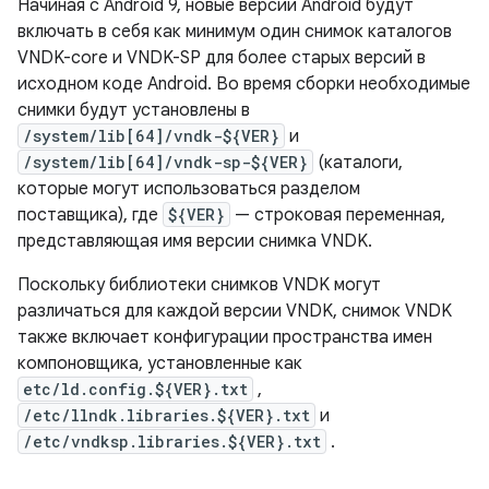
Начиная с Android 9, новые версии Android будут
включать в себя как минимум один снимок каталогов
VNDK-core и VNDK-SP для более старых версий в
исходном коде Android. Во время сборки необходимые
снимки будут установлены в
/system/lib[64]/vndk-${VER}
и
/system/lib[64]/vndk-sp-${VER}
(каталоги,
которые могут использоваться разделом
поставщика), где
${VER}
— строковая переменная,
представляющая имя версии снимка VNDK.
Поскольку библиотеки снимков VNDK могут
различаться для каждой версии VNDK, снимок VNDK
также включает конфигурации пространства имен
компоновщика, установленные как
etc/ld.config.${VER}.txt
,
/etc/llndk.libraries.${VER}.txt
и
/etc/vndksp.libraries.${VER}.txt
.