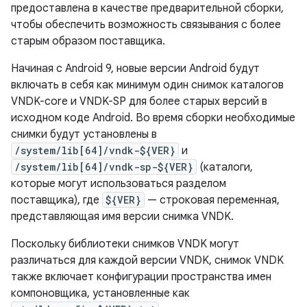
предоставлена ​​в качестве предварительной сборки,
чтобы обеспечить возможность связывания с более
старым образом поставщика.
Начиная с Android 9, новые версии Android будут
включать в себя как минимум один снимок каталогов
VNDK-core и VNDK-SP для более старых версий в
исходном коде Android. Во время сборки необходимые
снимки будут установлены в
/system/lib[64]/vndk-${VER}
и
/system/lib[64]/vndk-sp-${VER}
(каталоги,
которые могут использоваться разделом
поставщика), где
${VER}
— строковая переменная,
представляющая имя версии снимка VNDK.
Поскольку библиотеки снимков VNDK могут
различаться для каждой версии VNDK, снимок VNDK
также включает конфигурации пространства имен
компоновщика, установленные как