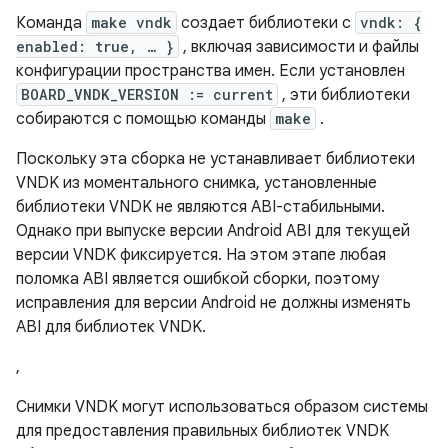
Команда
make vndk
создает библиотеки с
vndk: {
enabled: true, … }
, включая зависимости и файлы
конфигурации пространства имен. Если установлен
BOARD_VNDK_VERSION := current
, эти библиотеки
собираются с помощью команды
make
.
Поскольку эта сборка не устанавливает библиотеки
VNDK из моментального снимка, установленные
библиотеки VNDK не являются ABI-стабильными.
Однако при выпуске версии Android ABI для текущей
версии VNDK фиксируется. На этом этапе любая
поломка ABI является ошибкой сборки, поэтому
исправления для версии Android не должны изменять
ABI для библиотек VNDK.
,
Снимки VNDK могут использоваться образом системы
для предоставления правильных библиотек VNDK