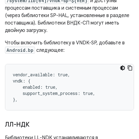
/system/lib[64]/vndk-sp-${VER}
и доступны
процессам поставщика и системным процессам
(через библиотеки SP-HAL, установленные в разделе
поставщика). Библиотеки ВНДК-СП могут иметь
двойную загрузку.
Чтобы включить библиотеку в VNDK-SP, добавьте в
Android.bp
следующее:
vendor_available: true,

vndk: {

    enabled: true,

    support_system_process: true,

},
ЛЛ-НДК
Библиотеки LL-NDK устанавливаются в