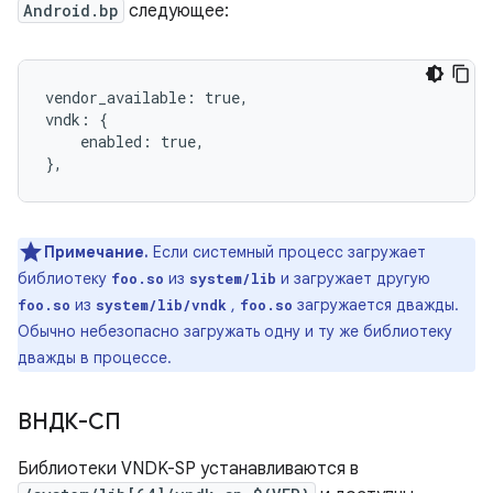
Android.bp
следующее:
vendor_available: true,

vndk: {

    enabled: true,

},
Примечание.
Если системный процесс загружает
библиотеку
из
и загружает другую
foo.so
system/lib
из
,
загружается дважды.
foo.so
system/lib/vndk
foo.so
Обычно небезопасно загружать одну и ту же библиотеку
дважды в процессе.
ВНДК-СП
Библиотеки VNDK-SP устанавливаются в