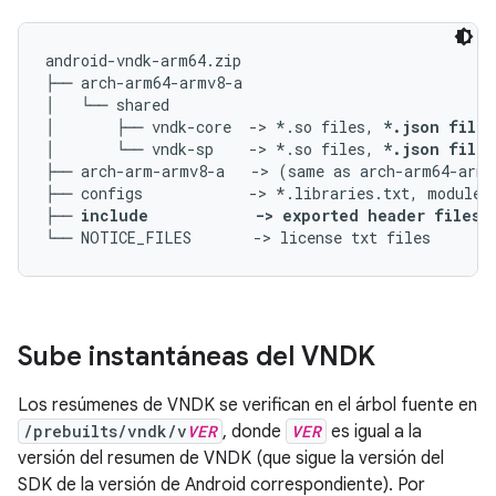
android-vndk-arm64.zip

├── arch-arm64-armv8-a

│   └── shared

│       ├── vndk-core  -> *.so files, 
*.json files
│       └── vndk-sp    -> *.so files, 
*.json files
├── arch-arm-armv8-a   -> (same as arch-arm64-armv
├── configs            -> *.libraries.txt, module_p
├── 
include            -> exported header files 
Sube instantáneas del VNDK
Los resúmenes de VNDK se verifican en el árbol fuente en
/prebuilts/vndk/v
VER
, donde
VER
es igual a la
versión del resumen de VNDK (que sigue la versión del
SDK de la versión de Android correspondiente). Por