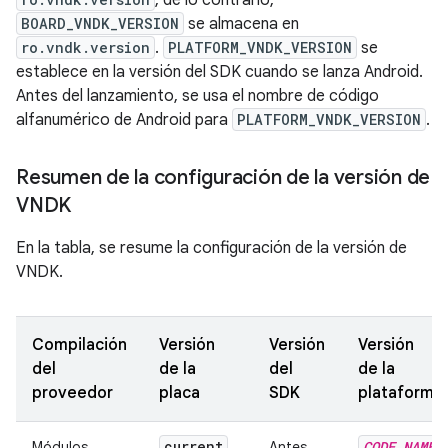
, de lo contrario,
BOARD_VNDK_VERSION
se almacena en
ro.vndk.version
.
PLATFORM_VNDK_VERSION
se
establece en la versión del SDK cuando se lanza Android.
Antes del lanzamiento, se usa el nombre de código
alfanumérico de Android para
PLATFORM_VNDK_VERSION
.
Resumen de la configuración de la versión de
VNDK
En la tabla, se resume la configuración de la versión de
VNDK.
Compilación
Versión
Versión
Versión
del
de la
del
de la
proveedor
placa
SDK
plataforma
current
CODE
_
NAME
Módulos
Antes