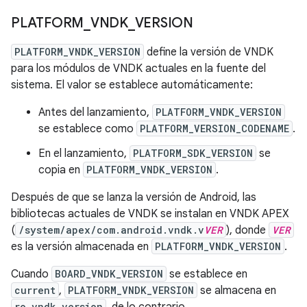
PLATFORM
_
VNDK
_
VERSION
PLATFORM_VNDK_VERSION
define la versión de VNDK
para los módulos de VNDK actuales en la fuente del
sistema. El valor se establece automáticamente:
Antes del lanzamiento,
PLATFORM_VNDK_VERSION
se establece como
PLATFORM_VERSION_CODENAME
.
En el lanzamiento,
PLATFORM_SDK_VERSION
se
copia en
PLATFORM_VNDK_VERSION
.
Después de que se lanza la versión de Android, las
bibliotecas actuales de VNDK se instalan en VNDK APEX
(
/system/apex/com.android.vndk.v
VER
), donde
VER
es la versión almacenada en
PLATFORM_VNDK_VERSION
.
Cuando
BOARD_VNDK_VERSION
se establece en
current
,
PLATFORM_VNDK_VERSION
se almacena en
ro.vndk.version