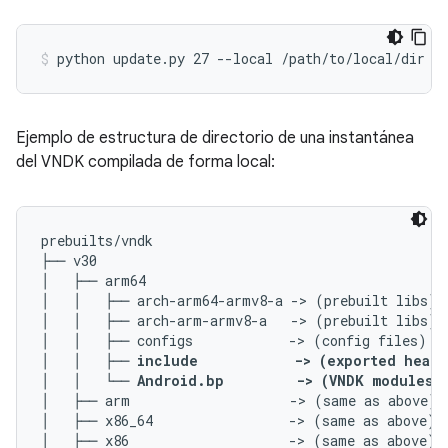
Ejemplo de estructura de directorio de una instantánea
del VNDK compilada de forma local:
prebuilts/vndk

├── v30

│   ├── arm64

│   │   ├── arch-arm64-armv8-a -> (prebuilt libs)

│   │   ├── arch-arm-armv8-a   -> (prebuilt libs)

│   │   ├── configs            -> (config files)

│   │   ├── 
include            -> (exported heade
│   │   └── 
Android.bp         -> (VNDK modules 
│   ├── arm                    -> (same as above)

│   ├── x86_64                 -> (same as above)

│   ├── x86                    -> (same as above)
