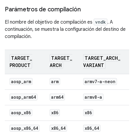
Parámetros de compilación
El nombre del objetivo de compilación es
vndk
. A
continuación, se muestra la configuración del destino de
compilación.
TARGET
_
TARGET
_
TARGET
_
ARCH
_
PRODUCT
ARCH
VARIANT
aosp
_
arm
arm
armv7-a-neon
aosp
_
arm64
arm64
armv8-a
aosp
_
x86
x86
x86
aosp
_
x86
_
64
x86
_
64
x86
_
64