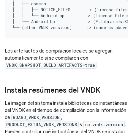
│   ├── common

│   │   ├── NOTICE_FILES       -> (license files)

│   │   └── Android.bp         -> (license file mod
│   └── Android.bp             -> (*.libraries.30.t
Los artefactos de compilación locales se agregan
automáticamente si se compilaron con
VNDK_SNAPSHOT_BUILD_ARTIFACTS=true
.
Instala resúmenes del VNDK
La imagen del sistema instala bibliotecas de instantáneas
del VNDK en el tiempo de compilación con la información
de
BOARD_VNDK_VERSION
,
PRODUCT_EXTRA_VNDK_VERSIONS
y
ro.vndk.version
.
Puedes controlar qué instantáneas del VNDK se instalan