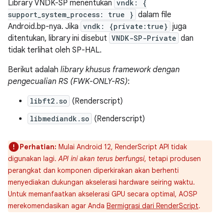
Library VNDK-SP menentukan
vndk: {
support_system_process: true }
dalam file
Android.bp-nya. Jika
vndk: {private:true}
juga
ditentukan, library ini disebut
VNDK-SP-Private
dan
tidak terlihat oleh SP-HAL.
Berikut adalah
library khusus framework dengan
pengecualian RS (FWK-ONLY-RS)
:
libft2.so
(Renderscript)
libmediandk.so
(Renderscript)
Perhatian:
Mulai Android 12, RenderScript API tidak
digunakan lagi.
API ini akan terus berfungsi
, tetapi produsen
perangkat dan komponen diperkirakan akan berhenti
menyediakan dukungan akselerasi hardware seiring waktu.
Untuk memanfaatkan akselerasi GPU secara optimal, AOSP
merekomendasikan agar Anda
Bermigrasi dari RenderScript
.