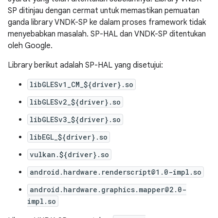
SP ditinjau dengan cermat untuk memastikan pemuatan
ganda library VNDK-SP ke dalam proses framework tidak
menyebabkan masalah. SP-HAL dan VNDK-SP ditentukan
oleh Google.
Library berikut adalah SP-HAL yang disetujui:
libGLESv1_CM_${driver}.so
libGLESv2_${driver}.so
libGLESv3_${driver}.so
libEGL_${driver}.so
vulkan.${driver}.so
android.hardware.renderscript@1.0-impl.so
android.hardware.graphics.mapper@2.0-
impl.so