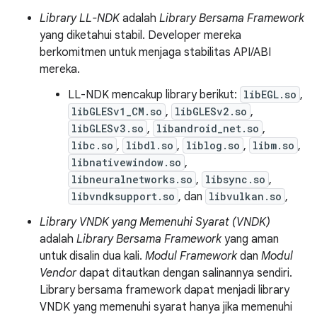
Library LL-NDK
adalah
Library Bersama Framework
yang diketahui stabil. Developer mereka
berkomitmen untuk menjaga stabilitas API/ABI
mereka.
LL-NDK mencakup library berikut:
libEGL.so
,
libGLESv1_CM.so
,
libGLESv2.so
,
libGLESv3.so
,
libandroid_net.so
,
libc.so
,
libdl.so
,
liblog.so
,
libm.so
,
libnativewindow.so
,
libneuralnetworks.so
,
libsync.so
,
libvndksupport.so
, dan
libvulkan.so
,
Library VNDK yang Memenuhi Syarat (VNDK)
adalah
Library Bersama Framework
yang aman
untuk disalin dua kali.
Modul Framework
dan
Modul
Vendor
dapat ditautkan dengan salinannya sendiri.
Library bersama framework dapat menjadi library
VNDK yang memenuhi syarat hanya jika memenuhi