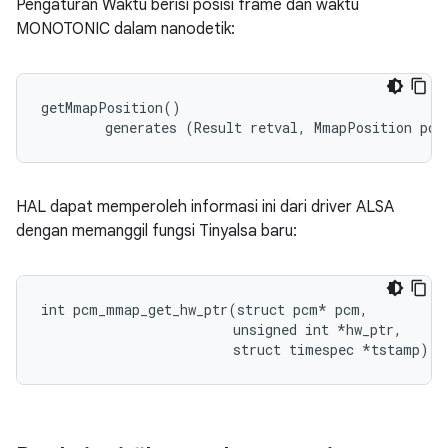
Pengaturan Waktu berisi posisi frame dan waktu
MONOTONIC dalam nanodetik:
getMmapPosition()

        generates (Result retval, MmapPosition pos
HAL dapat memperoleh informasi ini dari driver ALSA
dengan memanggil fungsi Tinyalsa baru:
int pcm_mmap_get_hw_ptr(struct pcm* pcm,

                        unsigned int *hw_ptr,

                        struct timespec *tstamp);