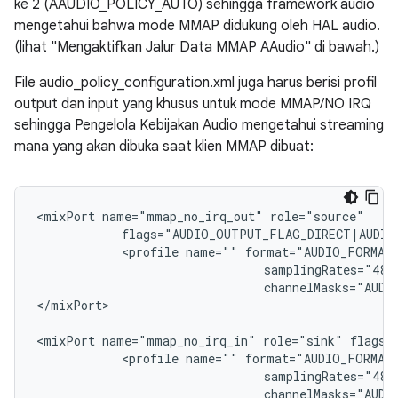
ke 2 (AAUDIO_POLICY_AUTO) sehingga framework audio
mengetahui bahwa mode MMAP didukung oleh HAL audio.
(lihat "Mengaktifkan Jalur Data MMAP AAudio" di bawah.)
File audio_policy_configuration.xml juga harus berisi profil
output dan input yang khusus untuk mode MMAP/NO IRQ
sehingga Pengelola Kebijakan Audio mengetahui streaming
mana yang akan dibuka saat klien MMAP dibuat:
<mixPort name="mmap_no_irq_out" role="source"

            flags="AUDIO_OUTPUT_FLAG_DIRECT|AUDIO
            <profile name="" format="AUDIO_FORMAT_
                                samplingRates="4800
                                channelMasks="AUDI
</mixPort>

<mixPort name="mmap_no_irq_in" role="sink" flags=
            <profile name="" format="AUDIO_FORMAT_
                                samplingRates="4800
                                channelMasks="AUDIO