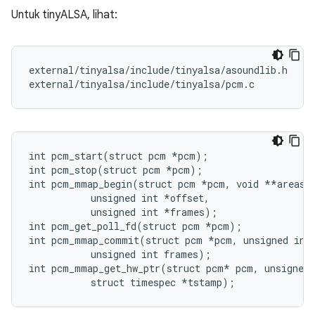
Untuk tinyALSA, lihat:
external/tinyalsa/include/tinyalsa/asoundlib.h

external/tinyalsa/include/tinyalsa/pcm.c
int pcm_start(struct pcm *pcm);

int pcm_stop(struct pcm *pcm);

int pcm_mmap_begin(struct pcm 
*pcm, void *
*areas,

           unsigned int *offset,

           unsigned int *frames);

int pcm_get_poll_fd(struct pcm *pcm);

int pcm_mmap_commit(struct pcm 
*pcm, unsigned int
           unsigned int frames);
int pcm_mmap_get_hw_ptr(struct pcm*
 pcm, unsigned 
           struct timespec *tstamp);