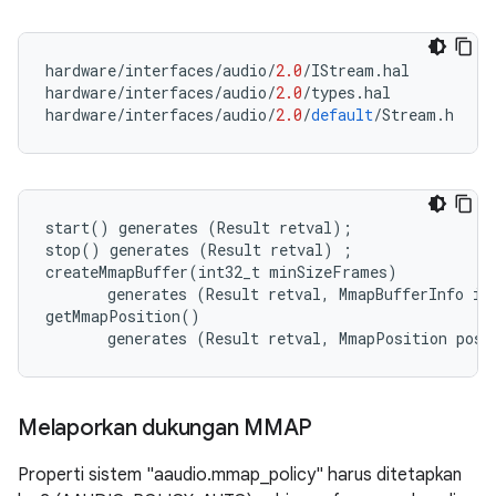
hardware
/
interfaces
/
audio
/
2.0
/
IStream
.
hal
hardware
/
interfaces
/
audio
/
2.0
/
types
.
hal
hardware
/
interfaces
/
audio
/
2.0
/
default
/
Stream
.
h
start() generates (Result retval);

stop() generates (Result retval) ;

createMmapBuffer(int32_t minSizeFrames)

       generates (Result retval, MmapBufferInfo inf
getMmapPosition()

       generates (Result retval, MmapPosition posi
Melaporkan dukungan MMAP
Properti sistem "aaudio.mmap_policy" harus ditetapkan