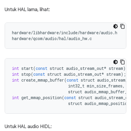
Untuk HAL lama, lihat:
hardware/libhardware/include/hardware/audio.h

hardware/qcom/audio/hal/audio_hw.c
int
start
(
const
struct
audio_stream_out
*
stream
);
int
stop
(
const
struct
audio_stream_out
*
stream
);
int
create_mmap_buffer
(
const
struct
audio_stream_o
int32_t
min_size_frames
,
struct
audio_mmap_buffer_i
int
get_mmap_position
(
const
struct
audio_stream_ou
struct
audio_mmap_position
Untuk HAL audio HIDL: