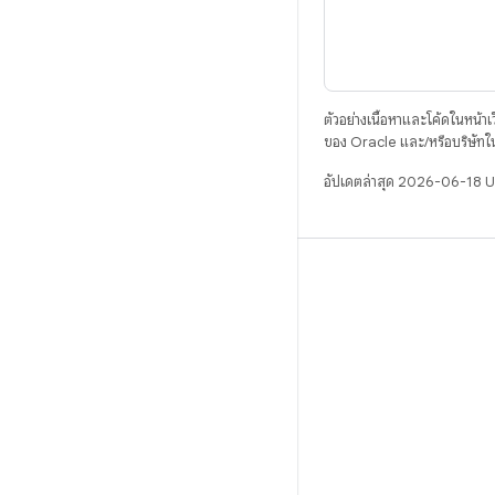
ตัวอย่างเนื้อหาและโค้ดในหน้าเว็
ของ Oracle และ/หรือบริษัทใ
อัปเดตล่าสุด 2026-06-18 
บิวด์
ที่เก็บสำหรับ Android
ข้อกำหนด
ดาวน์โหลด
แสดงพรีวิวไบนารี
อิมเมจเวอร์ชันโรงงาน
ไบนารีไดรเวอร์