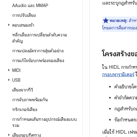
และระบุกฎสำหรับก
AAudio และ MMAP
การปรับเสียง
หมายเหตุ:
สำหร
ตอบสนองช้า
โหมดการสื่อสารของโ
หลีกเลี่ยงการเปลี่ยนลําดับความ
สําคัญ
การแปลงอัตราการสุ่มตัวอย่าง
โครงสร้าง
การแก้ไขข้อบกพร่องของเสียง
ใน HIDL การกำหนดค
MIDI
กรอบพารามิเตอร์
ใ
USB
คำอธิบายโค
เสียงจากทีวี
คำจำกัดคว
การจับภาพพร้อมกัน
กฎสำหรับกล
ทริกเกอร์เสียง
การกำหนดเส้นทางอุปกรณ์เสียงแบบ
ข้อกำหนดข
รวม
เมื่อใช้ HIDL เฟร
เสียงรอบทิศทาง