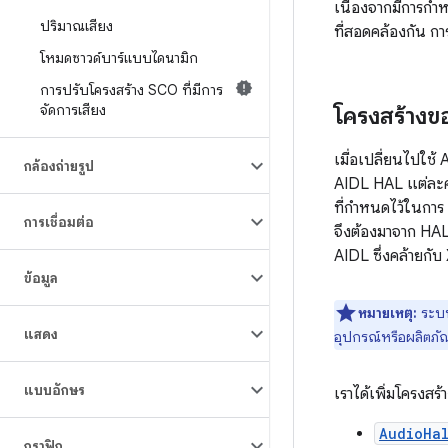
เนื่องจากมีการกำ
ปริมาณเสียง
ที่สอดคล้องกัน กา
โหมดซาวด์บาร์แบบไดนามิก
การปรับโครงสร้าง SCO ที่มีการ
จัดการเสียง
โครงสร้าง
เมื่อเปลี่ยนไปใช
กล้องถ่ายรูป
AIDL HAL แต่ละครั
ที่กำหนดไว้ในการ
การเชื่อมต่อ
จึงต้องมาจาก HAL
AIDL ซึ่งคล้ายก
ข้อมูล
หมายเหตุ:
ระบบ
แสดง
อุปกรณ์หรือผลิตภัณฑ
แบบอักษร
เราได้เพิ่มโครงสร
AudioHa
กราฟิก