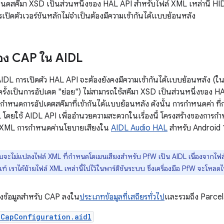
หนดสคีมา XSD เป็นส่วนหนึ่งของ HAL API สำหรับไฟล์ XML เหล่านี้ HI
รเปิดตัวเวอร์ชันหลักไม่จำเป็นต้องมีความเข้ากันได้แบบย้อนหลัง
ของ CAP ใน AIDL
้ AIDL การเปิดตัว HAL API จะต้องยังคงมีความเข้ากันได้แบบย้อนหลัง (
้งเป็นการอัปเดต "ย่อย") ไม่สามารถใช้สคีมา XSD เป็นส่วนหนึ่งของ HAL A
 กำหนดการอัปเดตสคีมาที่เข้ากันได้แบบย้อนหลัง ดังนั้น การกำหนดค่า ที
 โดยใช้ AIDL API เพื่ออำนวยความสะดวกในเรื่องนี้ โครงสร้างของการก
ับ XML การกำหนดค่านโยบายเสียงใน
AIDL Audio HAL
สำหรับ Android 
จะไม่แปลงไฟล์ XML ที่กำหนดโดเมนเสียงสำหรับ PfW เป็น AIDL เนื่องจากไฟล์
์ เราได้ย้ายไฟล์ XML เหล่านี้ไปไว้ในพาร์ติชันระบบ ซึ่งเครื่องมือ PfW จะโหลด
้างข้อมูลสำหรับ CAP ลงใน
ประเภทข้อมูลที่เสถียรทั่วไป
และรวมถึง Parcela
lCapConfiguration.aidl