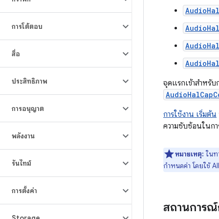
AudioHa
การโต้ตอบ
AudioHa
AudioHa
สื่อ
AudioHa
ประสิทธิภาพ
จุดแรกเข้าสำหรับ
AudioHalCapC
การอนุญาต
การใช้งาน เริ่มต้น
ความซับซ้อนในการ
พลังงาน
หมายเหตุ:
ในทา
รันไทม์
กำหนดค่า โดยใช้ AIDL
การตั้งค่า
สถานการณ์ก
Storage