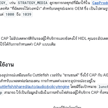
EGY_
เช่น
STRATEGY_MEDIA
ดูรายการกลยุทธ์ที่มีมาให้ใน
CapProd
ดรหัส "ที่จัดสรรไว้ล่วงหน้า" สำหรับกลยุทธ์เฉพาะ OEM ซึ่ง เป็นไปตามร
แต่
1000
ถึง
1039
ช้ CAP ไม่อัปเดตพาร์ติชันของผู้ให้บริการและยังคงใช้ HIDL คุณจะอัปเ
งคงใช้ได้กับการกำหนดค่า CAP แบบเดิม
ใช้งาน
องอุปกรณ์เสมือนจริง Cuttlefish เวอร์ชัน "ยานยนต์" ซึ่งใช้ CAP กับ A
AP สำหรับแพลตฟอร์มของตน การกำหนดค่าเฉพาะอุปกรณ์จะอยู่ใน
uttlefish/shared/auto/audio/policy/engine
โดยมีชื่อเป้าหมาย
lunc
bp
สามารถ ใช้เป็นข้อมูลอ้างอิงในการสร้างไฟล์ของผู้ให้บริการ CAP ทั้งห
ข้อมูลนี้มีประโยชน์ไหม