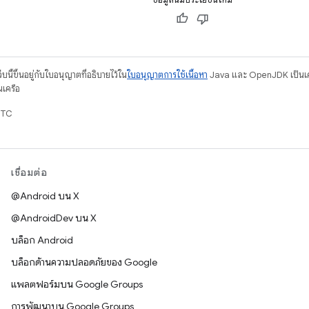
บนี้ขึ้นอยู่กับใบอนุญาตที่อธิบายไว้ใน
ใบอนุญาตการใช้เนื้อหา
Java และ OpenJDK เป็นเคร
นเครือ
UTC
เชื่อมต่อ
@Android บน X
@AndroidDev บน X
บล็อก Android
บล็อกด้านความปลอดภัยของ Google
แพลตฟอร์มบน Google Groups
การพัฒนาบน Google Groups