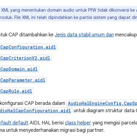
e XML yang menentukan domain audio untuk PfW tidak dikonversi ke 
oduk. File XML ini telah dipindahkan ke partisi sistem yang dapat d
untuk CAP ditambahkan ke
Jenis data stabil umum dan
mencakup p
lCapConfiguration.aidl
lCapCriterionV2.aidl
lCapDomain.aidl
lCapParameter.aidl
lCapRule.aidl
uk konfigurasi CAP berada dalam
AudioHalEngineConfig.CapS
dioHalCapConfiguration.aidl
untuk diagram struktur data 
fault default
AIDL HAL berisi
class helper
yang mengisi parcel
ma untuk menyederhanakan migrasi bagi partner.