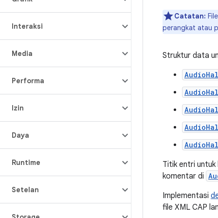
Catatan:
Fil
Interaksi
perangkat atau pr
Media
Struktur data 
AudioHa
Performa
AudioHa
Izin
AudioHa
AudioHa
Daya
AudioHa
Runtime
Titik entri unt
komentar di
Au
Setelan
Implementasi
de
file XML CAP la
Storage