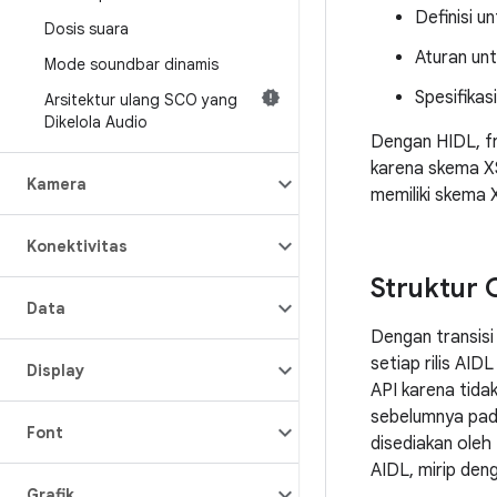
Definisi un
Dosis suara
Aturan unt
Mode soundbar dinamis
Spesifikas
Arsitektur ulang SCO yang
Dikelola Audio
Dengan HIDL, fra
karena skema XS
Kamera
memiliki skema 
Konektivitas
Struktur 
Data
Dengan transisi
setiap rilis AI
Display
API karena tida
sebelumnya pada
Font
disediakan oleh 
AIDL, mirip den
Grafik