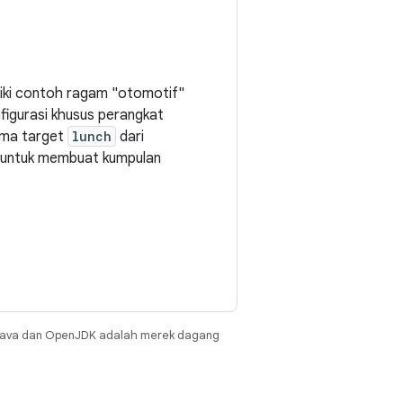
iki contoh ragam "otomotif"
figurasi khusus perangkat
ama target
lunch
dari
i untuk membuat kumpulan
Java dan OpenJDK adalah merek dagang