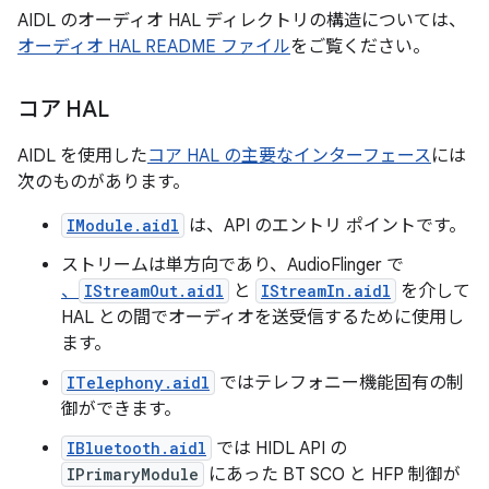
AIDL のオーディオ HAL ディレクトリの構造については、
オーディオ HAL README ファイル
をご覧ください。
コア HAL
AIDL を使用した
コア HAL の主要なインターフェース
には
次のものがあります。
IModule.aidl
は、API のエントリ ポイントです。
ストリームは単方向であり、AudioFlinger で
、
IStreamOut.aidl
と
IStreamIn.aidl
を介して
HAL との間でオーディオを送受信するために使用し
ます。
ITelephony.aidl
ではテレフォニー機能固有の制
御ができます。
IBluetooth.aidl
では HIDL API の
IPrimaryModule
にあった BT SCO と HFP 制御が