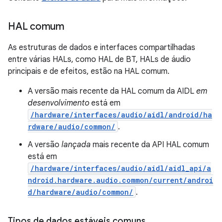
HAL comum
As estruturas de dados e interfaces compartilhadas
entre várias HALs, como HAL de BT, HALs de áudio
principais e de efeitos, estão na HAL comum.
A versão mais recente da HAL comum da AIDL
em
desenvolvimento
está em
/hardware/interfaces/audio/aidl/android/ha
rdware/audio/common/
.
A versão
lançada
mais recente da API HAL comum
está em
/hardware/interfaces/audio/aidl/aidl_api/a
ndroid.hardware.audio.common/current/androi
d/hardware/audio/common/
.
Tipos de dados estáveis comuns