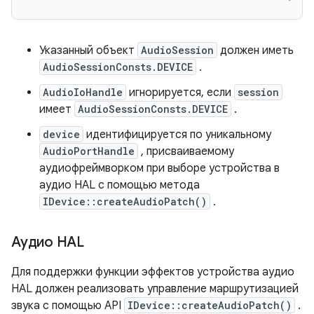
Указанный объект
AudioSession
должен иметь
AudioSessionConsts.DEVICE
.
AudioIoHandle
игнорируется, если
session
имеет
AudioSessionConsts.DEVICE
.
device
идентифицируется по уникальному
AudioPortHandle
, присваиваемому
аудиофреймворком при выборе устройства в
аудио HAL с помощью метода
IDevice::createAudioPatch()
.
Аудио HAL
Для поддержки функции эффектов устройства аудио
HAL должен реализовать управление маршрутизацией
звука с помощью API
IDevice::createAudioPatch()
.