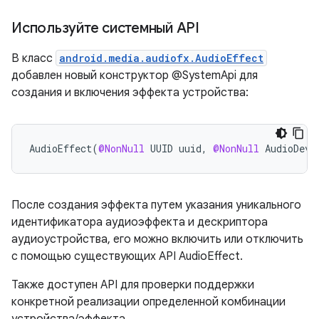
Используйте системный API
В класс
android.media.audiofx.AudioEffect
добавлен новый конструктор @SystemApi для
создания и включения эффекта устройства:
AudioEffect
(
@NonNull
UUID
uuid
,
@NonNull
AudioDevi
После создания эффекта путем указания уникального
идентификатора аудиоэффекта и дескриптора
аудиоустройства, его можно включить или отключить
с помощью существующих API AudioEffect.
Также доступен API для проверки поддержки
конкретной реализации определенной комбинации