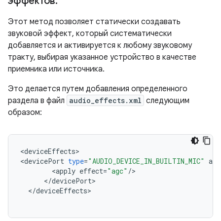
эффектов
.
Этот метод позволяет статически создавать
звуковой эффект, который систематически
добавляется и активируется к любому звуковому
тракту, выбирая указанное устройство в качестве
приемника или источника.
Это делается путем добавления определенного
раздела в файл
audio_effects.xml
следующим
образом:
<
deviceEffects
>
<
devicePort
type
=
"AUDIO_DEVICE_IN_BUILTIN_MIC"
add
<
apply
effect
=
"agc"
/
>
<
/
devicePort
>
<
/
deviceEffects
>