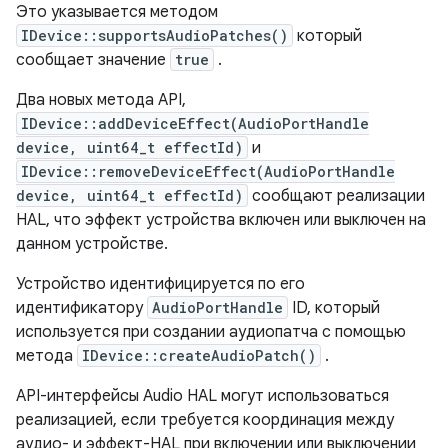
Это указывается методом
IDevice::supportsAudioPatches()
который
сообщает значение
true
.
Два новых метода API,
IDevice::addDeviceEffect(AudioPortHandle
device, uint64_t effectId)
и
IDevice::removeDeviceEffect(AudioPortHandle
device, uint64_t effectId)
сообщают реализации
HAL, что эффект устройства включен или выключен на
данном устройстве.
Устройство идентифицируется по его
идентификатору
AudioPortHandle
ID, который
используется при создании аудиопатча с помощью
метода
IDevice::createAudioPatch()
.
API-интерфейсы Audio HAL могут использоваться
реализацией, если требуется координация между
аудио- и эффект-HAL при включении или выключении