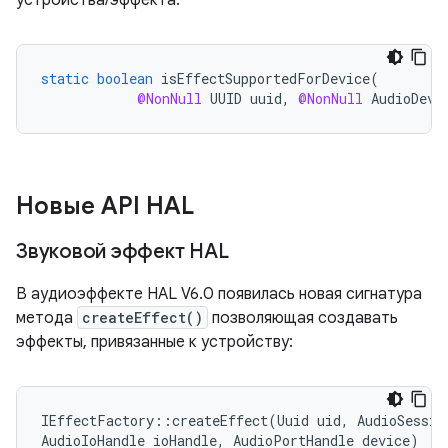
устройства/эффекта.
static
boolean
isEffectSupportedForDevice
(
@NonNull
UUID
uuid
,
@NonNull
AudioDevi
Новые API HAL
Звуковой эффект HAL
В аудиоэффекте HAL V6.0 появилась новая сигнатура
метода
createEffect()
позволяющая создавать
эффекты, привязанные к устройству:
IEffectFactory::createEffect(Uuid uid, AudioSession
AudioIoHandle ioHandle, AudioPortHandle device)