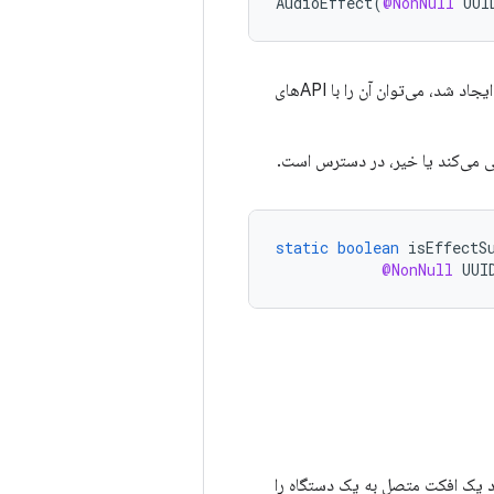
AudioEffect
(
@NonNull
UUI
پس از اینکه افکت با مشخص کردن شناسه منحصر به فرد افکت صوتی و توصیفگر دستگاه صوتی ایجاد شد، می‌توان آن را با APIهای
static
boolean
isEffectS
@NonNull
UUI
اد یک افکت متصل به یک دستگاه را