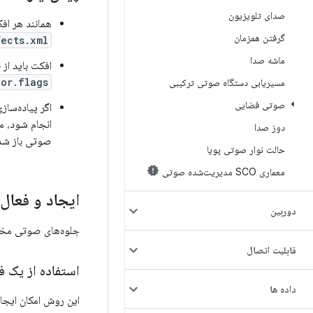
صدای تلویزیون
همانند هر اف
گرفتن همزمان
ects.xml
ماشه صدا
افکت باید از 
tor.flags
مسیریابی دستگاه صوتی ترکیبی
صوتی فضایی
اگر پیاده‌سازی افکت با ration
دوز صدا
صوتی باز شد
حالت نوار صوتی پویا
معماری SCO مدیریت‌شده صوتی
ایجاد و فعال
دوربین
جلوه‌های صوتی مخصو
قابلیت اتصال
استفاده از یک ف
داده ها
این روش امکان ایج