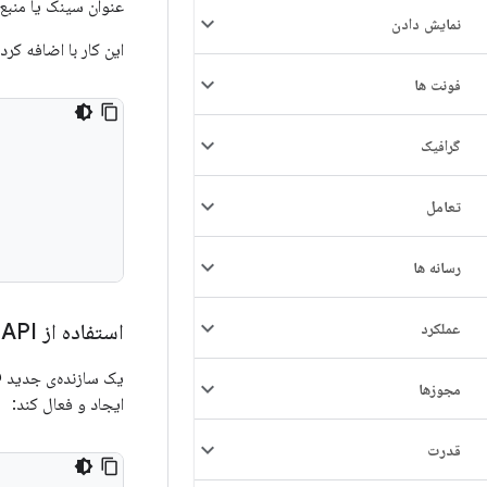
عنوان سینک یا منبع
نمایش دادن
این کار با اضافه ک
فونت ها
گرافیک
تعامل
رسانه ها
عملکرد
استفاده از API سیستم
یک سازنده‌ی جدید @SystemApi به ک
مجوزها
ایجاد و فعال کند:
قدرت