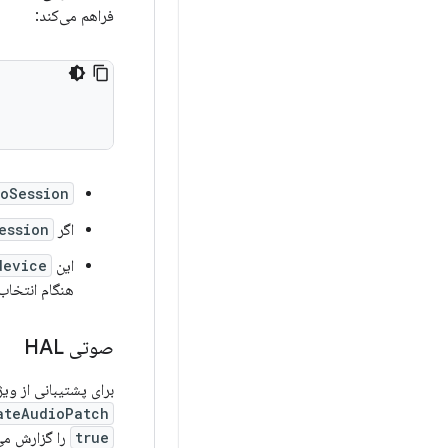
فراهم می‌کند:
oSession
اگر
ession
این
device
هنگام انتخاب دستگاه 
صوتی HAL
برای پشتیبانی از ویژگی جلوه دستگاه، HAL صوتی با
teAudioPatch()
true
را گزارش می‌