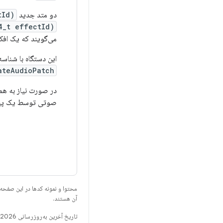
دو متد جدید API،
tId)
4_t effectId)
می‌گویند که یک اف
این دستگاه با شناس
teAudioPatch()
صوتی توسط یک پیاد
محتوا و نمونه کدها در این صفحه
آن هستند.
تاریخ آخرین به‌روزرسانی 2026-07-13 به‌وقت ساعت هماهنگ جهانی.