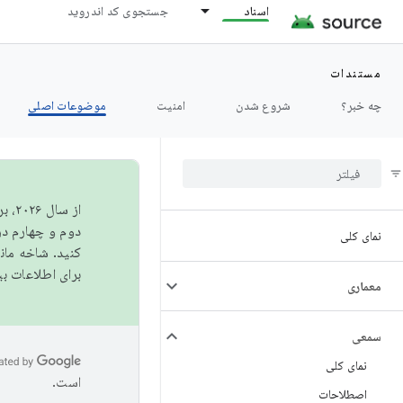
اسناد
جستجوی کد اندروید
مستندات
چه خبر؟
شروع شدن
امنیت
موضوعات اصلی
از 
دوم و چهارم در AOSP منتشر خواهیم کرد. برای ساخت و مشارکت در 
نمای کلی
کنید. شاخه ما
برای اطلاعات ب
معماری
سمعی
نمای کلی
است.
اصطلاحات