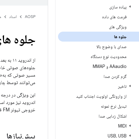
پیاده سازی
فرمت های داده
AOSP
اسناد
م
ویژگی های
جلوه ها
جلوه ها
صدای با وضوح بالا
محدودیت نوع دستگاه
از اندر
AAaudio و MMAP
جلوه‌های صوتی خاصی
گرم کردن صدا
می‌توانند توسط چا
تاخیر
از وارونگی اولویت اجتناب کنید
تبدیل نرخ نمونه
خروجی تیونر FM قرار می‌دهد.
اشکال زدایی صدا
MIDI
پیش‌نیازها
USB، USB