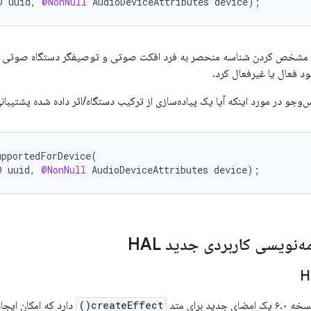
D
uuid
,
@NonNull
AudioDeviceAttributes
device
);
upportedForDevice
(
D
uuid
,
@NonNull
AudioDeviceAttributes
device
);
ه‌نویسی کاربردی جدید HAL
createEffect()
دارد که امکان ایج