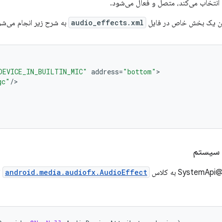
 انتخاب می‌کند، متصل و فعال می‌شود.
ردن یک بخش خاص در فایل
audio_effects.xml
به شرح زیر انجام می‌شو
DEVICE_IN_BUILTIN_MIC"
address
=
"bottom"
>
gc"
/
>
لاس
android.media.audiofx.AudioEffect
ا