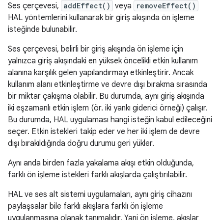
Ses çerçevesi,
addEffect()
veya
removeEffect()
HAL yöntemlerini kullanarak bir giriş akışında ön işleme
isteğinde bulunabilir.
Ses çerçevesi, belirli bir giriş akışında ön işleme için
yalnızca giriş akışındaki en yüksek öncelikli etkin kullanım
alanına karşılık gelen yapılandırmayı etkinleştirir. Ancak
kullanım alanı etkinleştirme ve devre dışı bırakma sırasında
bir miktar çakışma olabilir. Bu durumda, aynı giriş akışında
iki eşzamanlı etkin işlem (ör. iki yankı giderici örneği) çalışır.
Bu durumda, HAL uygulaması hangi isteğin kabul edileceğini
seçer. Etkin istekleri takip eder ve her iki işlem de devre
dışı bırakıldığında doğru durumu geri yükler.
Aynı anda birden fazla yakalama akışı etkin olduğunda,
farklı ön işleme istekleri farklı akışlarda çalıştırılabilir.
HAL ve ses alt sistemi uygulamaları, aynı giriş cihazını
paylaşsalar bile farklı akışlara farklı ön işleme
uygulanmasına olanak tanımalıdır. Yani ön işleme, akışlar