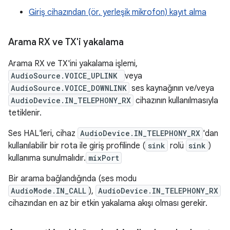
Giriş cihazından (ör. yerleşik mikrofon) kayıt alma
Arama RX ve TX'i yakalama
Arama RX ve TX'ini yakalama işlemi,
AudioSource.VOICE_UPLINK
veya
AudioSource.VOICE_DOWNLINK
ses kaynağının ve/veya
AudioDevice.IN_TELEPHONY_RX
cihazının kullanılmasıyla
tetiklenir.
Ses HAL'leri, cihaz
AudioDevice.IN_TELEPHONY_RX
'dan
kullanılabilir bir rota ile giriş profilinde (
sink
rolü
sink
)
kullanıma sunulmalıdır.
mixPort
Bir arama bağlandığında (ses modu
AudioMode.IN_CALL
),
AudioDevice.IN_TELEPHONY_RX
cihazından en az bir etkin yakalama akışı olması gerekir.