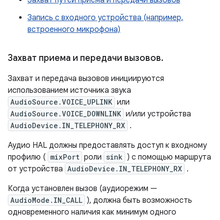
Захват путей приема и передачи вызовов
Запись с входного устройства (например,
встроенного микрофона)
Захват приема и передачи вызовов
.
Захват и передача вызовов инициируются
использованием источника звука
AudioSource.VOICE_UPLINK
или
AudioSource.VOICE_DOWNLINK
и/или устройства
AudioDevice.IN_TELEPHONY_RX
.
Аудио HAL должны предоставлять доступ к входному
профилю (
mixPort
роли
sink
) с помощью маршрута
от устройства
AudioDevice.IN_TELEPHONY_RX
.
Когда установлен вызов (аудиорежим —
AudioMode.IN_CALL
), должна быть возможность
одновременного наличия как минимум одного