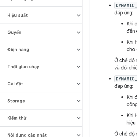
DYNAMIC
đáp ứng:
Hiệu suất
Khi 
đến 
Quyền
Khi 
cho 
Điện năng
Ở chế độ n
Thời gian chạy
và đối chi
DYNAMIC
Cài đặt
đáp ứng:
Khi 
Storage
công
Khi 
Kiểm thử
hiệu
Ở chế độ n
Nội dung cập nhật