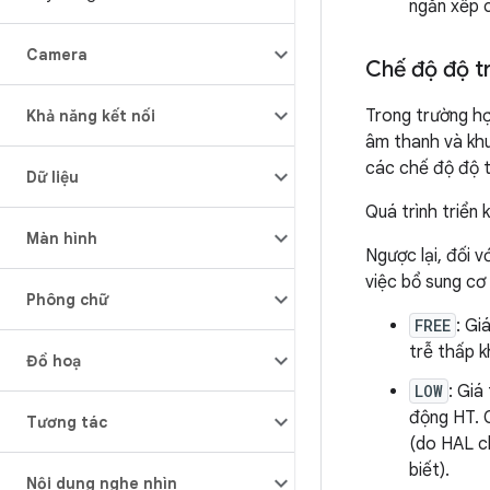
ngăn xếp 
Camera
Chế độ độ t
Trong trường h
Khả năng kết nối
âm thanh và kh
các chế độ độ t
Dữ liệu
Quá trình triển
Màn hình
Ngược lại, đối 
việc bổ sung cơ
Phông chữ
FREE
: Gi
trễ thấp 
Đồ hoạ
LOW
: Giá
động HT. 
Tương tác
(do HAL c
biết).
Nội dung nghe nhìn