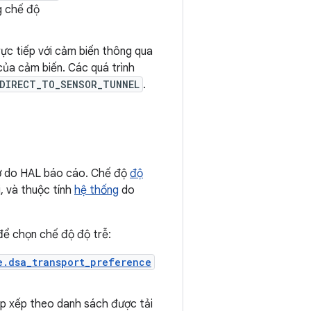
g chế độ
rực tiếp với cảm biến thông qua
của cảm biến. Các quá trình
DIRECT_TO_SENSOR_TUNNEL
.
ợ
do HAL báo cáo. Chế độ
độ
i, và thuộc tính
hệ thống
do
ể chọn chế độ độ trễ:
e.dsa_transport_preference
p xếp theo danh sách được tải