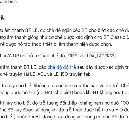
cảm biến.
rễ
ợp âm thanh BT LE, cơ chế để ngăn xếp BT cho biết các chế đ
ung âm thanh giống như cơ chế được xác định cho BT Classic
rễ được hỗ trợ theo thiết bị âm thanh hiện được chọn.
 khai A2DP chỉ hỗ trợ các chế độ
FREE
và
LOW_LATENCY
.
với âm thanh BT LE, các
chế độ độ trễ
sau đây được xác định t
 chế truyền tải LE-ACL và LE-ISO truyền tải:
á trị này cho biết không có ràng buộc cụ thể nào về độ trễ. Ch
không được hỗ trợ (do HAL cho biết) hoặc khi HT không hoạt độ
 trị này cho biết độ trễ tương đối thấp (chẳng hạn như dưới 100 
Chế độ này được sử dụng khi độ trễ thấp được hỗ trợ và HID đ
ho biết) hoặc khi HT đang hoạt động và không có chế độ độ t