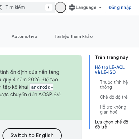
/
Đăng nhập
Automotive
Tài liệu tham khảo
Trên trang này
Hỗ trợ LE-ACL
tính ổn định của nền tảng
và LE-ISO
và quý 4 năm 2026. Để tạo
Thuộc tính hệ
h tệp kê khai
android-
thống
được chuyển đến AOSP. Để
Chế độ độ trễ
Hỗ trợ không
gian hoá
Lựa chọn chế độ
độ trễ