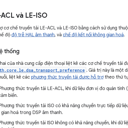
-ACL và LE-ISO
rợ cơ chế truyền tải LE-ACL và LE-ISO bằng cách sử dụng thuộ
chế độ
độ trễ HAL âm thanh
, và
chế độ kết nối không gian hoá
.
hệ thống
khai của nhà cung cấp điện thoại liệt kê các cơ chế truyền tải 
th.core.le.dsa_transport_preference
. Giá trị này là mộ
uỗi, liệt kê các
phương thức truyền tải được hỗ trợ
theo thứ tự
 Phương thức truyền tải LE-ACL, khi dữ liệu đơn vị đo quán tín
cảm biến.
 Phương thức truyền tải ISO có khả năng chuyển trực tiếp dữ liệ
 gian hoá trong DSP âm thanh.
 Phương thức truyền tải ISO không có khả năng chuyển, khi dữ 