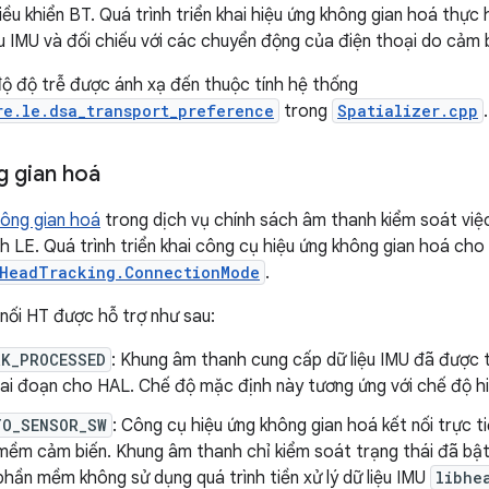
ều khiển BT. Quá trình triển khai hiệu ứng không gian hoá thực hi
ệu IMU và đối chiếu với các chuyển động của điện thoại do cảm b
ộ độ trễ được ánh xạ đến thuộc tính hệ thống
re.le.dsa_transport_preference
trong
Spatializer.cpp
.
g gian hoá
ông gian hoá
trong dịch vụ chính sách âm thanh kiểm soát việc
 LE. Quá trình triển khai công cụ hiệu ứng không gian hoá cho 
HeadTracking.ConnectionMode
.
nối HT được hỗ trợ như sau:
RK_PROCESSED
: Khung âm thanh cung cấp dữ liệu IMU đã được t
ai đoạn cho HAL. Chế độ mặc định này tương ứng với chế độ hiệ
TO_SENSOR_SW
: Công cụ hiệu ứng không gian hoá kết nối trực 
mềm cảm biến. Khung âm thanh chỉ kiểm soát trạng thái đã bật
 phần mềm không sử dụng quá trình tiền xử lý dữ liệu IMU
libhe