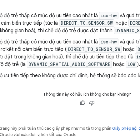
ộ độ trễ thấp có mức độ ưu tiên cao nhất là
iso-hw
và quá tr
i cảm biến trực tiếp (tức là
DIRECT_TO_SENSOR_SW
hoặc
DIR
 không gian hoá), thì chế độ độ trễ được đặt thành
DYNAMIC_S
ộ độ trễ thấp có mức độ ưu tiên cao nhất là
iso-hw
và quá tr
rợ kết nối cảm biến trực tiếp (
DIRECT_TO_SENSOR_SW
hoặc
 đặt trong không gian hoá), thì chế độ ưu tiên tiếp theo (là
i
ộ độ trễ (là
DYNAMIC_SPATIAL_AUDIO_SOFTWARE
hoặc
LOW
).
 ưu tiên tiếp theo không được chỉ định, hệ thống sẽ báo cáo l
Thông tin này có hữu ích không cho bạn không?
trang này phải tuân thủ các giấy phép như mô tả trong phần
Giấy phép nội 
Oracle và/hoặc đơn vị liên kết của Oracle.