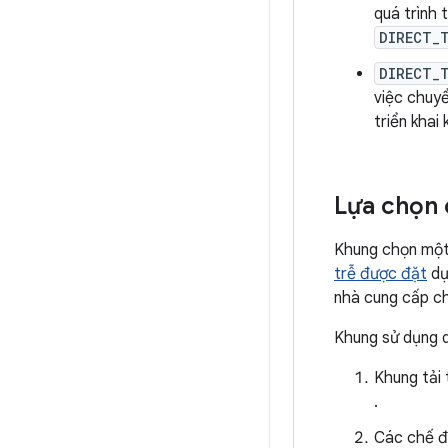
quá trình
DIRECT_
DIRECT_
việc chuyể
triển kha
Lựa chọn 
Khung chọn một
trễ được đặt
dự
nhà cung cấp chỉ
Khung sử dụng q
Khung tải 
.
Các chế đ