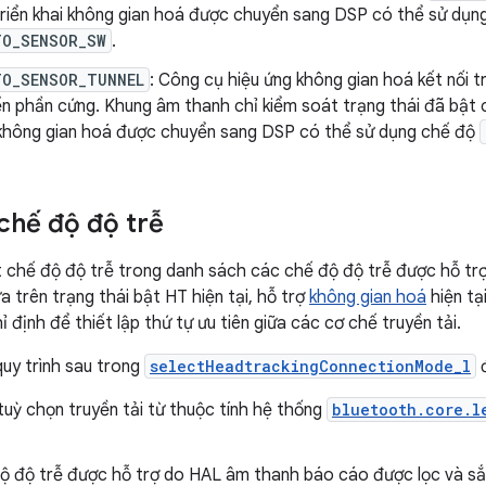
 triển khai không gian hoá được chuyển sang DSP có thể sử dụn
TO_SENSOR_SW
.
TO_SENSOR_TUNNEL
: Công cụ hiệu ứng không gian hoá kết nối t
n phần cứng. Khung âm thanh chỉ kiểm soát trạng thái đã bật 
i không gian hoá được chuyển sang DSP có thể sử dụng chế độ
chế độ độ trễ
 chế độ độ trễ trong danh sách các chế độ độ trễ được hỗ tr
a trên trạng thái bật HT hiện tại, hỗ trợ
không gian hoá
hiện tạ
 định để thiết lập thứ tự ưu tiên giữa các cơ chế truyền tải.
uy trình sau trong
selectHeadtrackingConnectionMode_l
đ
tuỳ chọn truyền tải từ thuộc tính hệ thống
bluetooth.core.l
ộ độ trễ được hỗ trợ do HAL âm thanh báo cáo được lọc và sắ