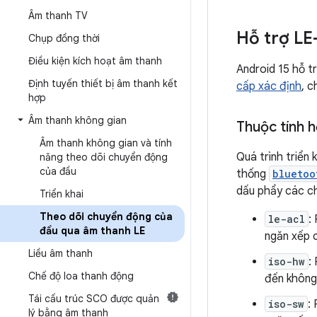
Âm thanh TV
Hỗ trợ LE
Chụp đồng thời
Điều kiện kích hoạt âm thanh
Android 15 hỗ t
Định tuyến thiết bị âm thanh kết
cấp xác định
, 
hợp
Âm thanh không gian
Thuộc tính 
Âm thanh không gian và tính
Quá trình triển 
năng theo dõi chuyển động
của đầu
thống
bluetoo
dấu phẩy các ch
Triển khai
Theo dõi chuyển động của
le-acl
:
đầu qua âm thanh LE
ngăn xếp 
Liều âm thanh
iso-hw
:
Chế độ loa thanh động
đến không
Tái cấu trúc SCO được quản
iso-sw
:
lý bằng âm thanh