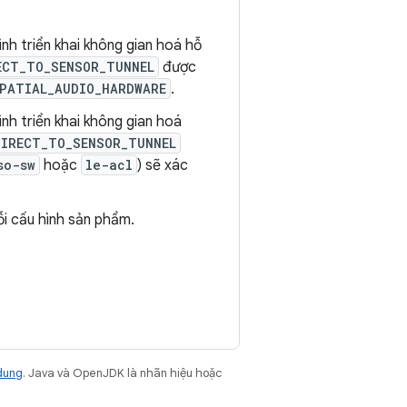
ình triển khai không gian hoá hỗ
ECT_TO_SENSOR_TUNNEL
được
PATIAL_AUDIO_HARDWARE
.
ình triển khai không gian hoá
DIRECT_TO_SENSOR_TUNNEL
so-sw
hoặc
le-acl
) sẽ xác
ỗi cấu hình sản phẩm.
dung
. Java và OpenJDK là nhãn hiệu hoặc