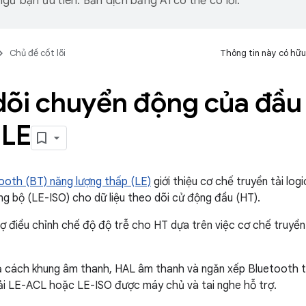
gữ bạn ưu tiên. Bản dịch bằng AI có thể có lỗi.
Chủ đề cốt lõi
Thông tin này có hữu
dõi chuyển động của đầu
 LE
ooth (BT) năng lượng thấp (LE)
giới thiệu cơ chế truyền tải lo
g bộ (LE-ISO) cho dữ liệu theo dõi cử động đầu (HT).
rợ điều chỉnh chế độ độ trễ cho HT dựa trên việc cơ chế truy
ả cách khung âm thanh, HAL âm thanh và ngăn xếp Bluetooth t
ải LE-ACL hoặc LE-ISO được máy chủ và tai nghe hỗ trợ.