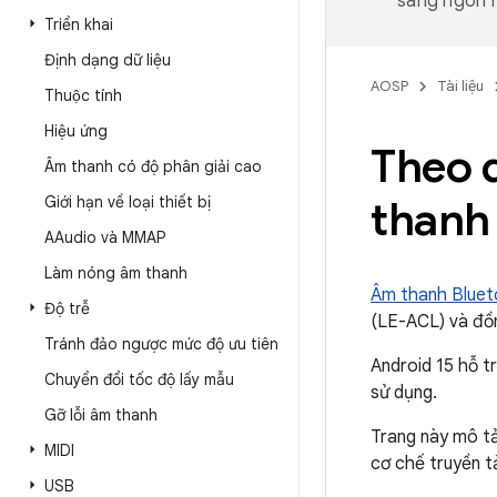
sang ngôn n
Triển khai
Định dạng dữ liệu
AOSP
Tài liệu
Thuộc tính
Hiệu ứng
Theo 
Âm thanh có độ phân giải cao
Giới hạn về loại thiết bị
thanh
AAudio và MMAP
Làm nóng âm thanh
Âm thanh Bluet
Độ trễ
(LE-ACL) và đồn
Tránh đảo ngược mức độ ưu tiên
Android 15 hỗ t
Chuyển đổi tốc độ lấy mẫu
sử dụng.
Gỡ lỗi âm thanh
Trang này mô t
MIDI
cơ chế truyền t
USB