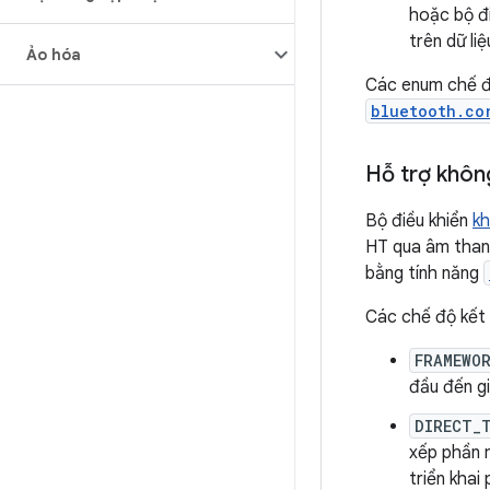
hoặc bộ đi
trên dữ li
Ảo hóa
Các enum chế đ
bluetooth.co
Hỗ trợ khôn
Bộ điều khiển
kh
HT qua âm thanh
bằng tính năng
Các chế độ kết 
FRAMEWO
đầu đến gi
DIRECT_
xếp phần 
triển khai