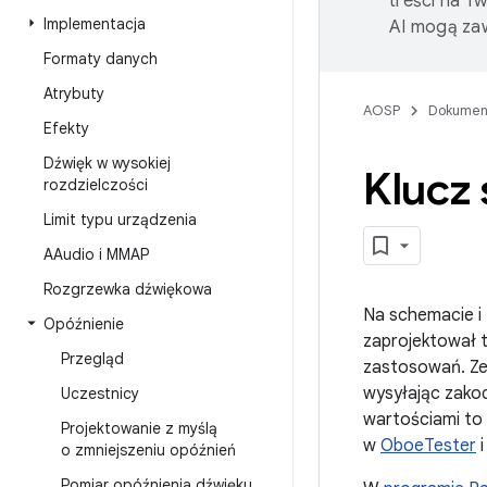
treści na T
Implementacja
AI mogą zaw
Formaty danych
Atrybuty
AOSP
Dokumen
Efekty
Dźwięk w wysokiej
Klucz
rozdzielczości
Limit typu urządzenia
AAudio i MMAP
Rozgrzewka dźwiękowa
Na schemacie i 
Opóźnienie
zaprojektował t
Przegląd
zastosowań. Ze
wysyłając zakod
Uczestnicy
wartościami to 
Projektowanie z myślą
w
OboeTester
i
o zmniejszeniu opóźnień
Pomiar opóźnienia dźwięku