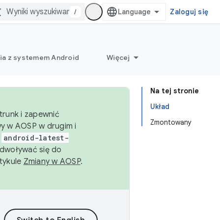
/
Zaloguj się
ia z systemem Android
Więcej
Na tej stronie
Układ
trunk i zapewnić
Zmontowany
wy w AOSP w drugim i
i
android-latest-
dwoływać się do
rtykule
Zmiany w AOSP
.