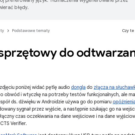
wój preferowany język. Tłumaczenia wygenerowane przez
ierać błędy.
ty
Podstawowe tematy
Czy te
 sprzętowy do odtwarzan
zdjęciu poniżej widać pętlę audio
dongla
do
złącza na słuchawk
o obwód i wtyczkę na potrzeby testów funkcjonalnych, ale maj
spół ds. dźwięku w Androidzie używa go do pomiaru
opóźnieni
owany sygnał przez wyjście, a następnie szukając go na wejś
łączny czas oczekiwania na dane wejściowe i na dane wyjściow
 CTS Verifier.