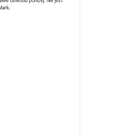
awie obwodu poniżej. Nie jest
Mark.