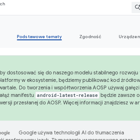
rch
Podstawowe tematy
Zgodność
Urządzen
aby dostosować się do naszego modelu stabilnego rozwoju 
platformy w ekosystemie, będziemy publikować kod źródło
artale. Do tworzenia i współtworzenia AOSP używaj gałęz
Gałąź manifestu
android-latest-release
będzie zawsze o
wersji przesłanej do AOSP. Więcej informacji znajdziesz w a
Google używa technologii AI do tłumaczenia