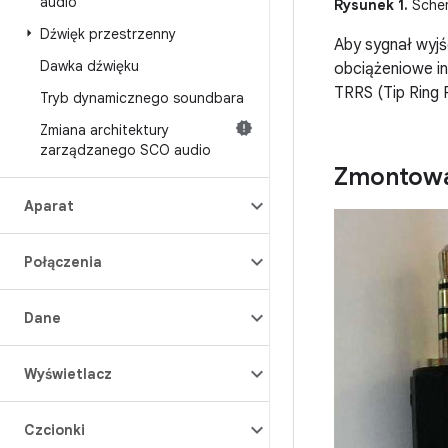
audio
Rysunek 1.
Schem
Dźwięk przestrzenny
Aby sygnał wyjś
Dawka dźwięku
obciążeniowe in
TRRS (Tip Ring 
Tryb dynamicznego soundbara
Zmiana architektury
zarządzanego SCO audio
Zmontow
Aparat
Połączenia
Dane
Wyświetlacz
Czcionki