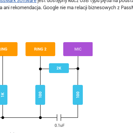
assMark Software
jest dostępny klucz USB typu pętla na podst
 ani rekomendacja. Google nie ma relacji biznesowych z Pass