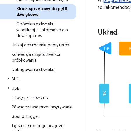
W
programie P
to rekomendacja
Klucz sprzętowy do pętli
dźwiękowej
Opóźnienie dźwięku
w aplikacji – informacje dla
Układ
deweloperów
Unikaj odwrócenia priorytetów
Konwersja częstotliwości
próbkowania
Debugowanie dźwięku
MIDI
USB
Dźwięk z telewizora
Równoczesne przechwytywanie
Sound Trigger
Łączenie routingu urządzeń