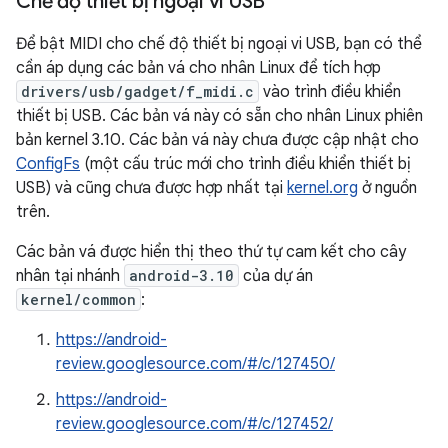
Chế độ thiết bị ngoại vi USB
Để bật MIDI cho chế độ thiết bị ngoại vi USB, bạn có thể
cần áp dụng các bản vá cho nhân Linux để tích hợp
drivers/usb/gadget/f_midi.c
vào trình điều khiển
thiết bị USB. Các bản vá này có sẵn cho nhân Linux phiên
bản kernel 3.10. Các bản vá này chưa được cập nhật cho
ConfigFs
(một cấu trúc mới cho trình điều khiển thiết bị
USB) và cũng chưa được hợp nhất tại
kernel.org
ở nguồn
trên.
Các bản vá được hiển thị theo thứ tự cam kết cho cây
nhân tại nhánh
android-3.10
của dự án
kernel/common
:
https://android-
review.googlesource.com/#/c/127450/
https://android-
review.googlesource.com/#/c/127452/