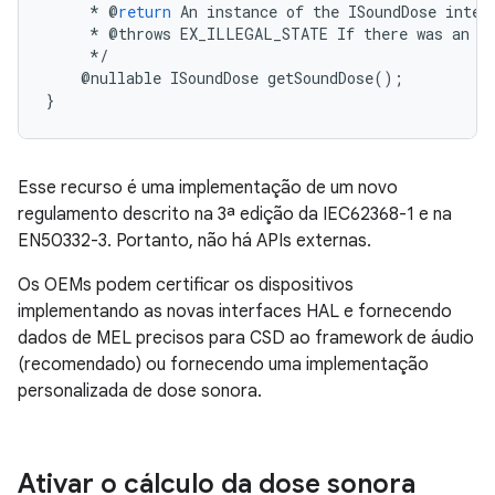
*
@
return
An
instance
of
the
ISoundDose
inter
*
@
throws
EX_ILLEGAL_STATE
If
there
was
an
e
*/
@
nullable
ISoundDose
getSoundDose
();
}
Esse recurso é uma implementação de um novo
regulamento descrito na 3ª edição da IEC62368-1 e na
EN50332-3. Portanto, não há APIs externas.
Os OEMs podem certificar os dispositivos
implementando as novas interfaces HAL e fornecendo
dados de MEL precisos para CSD ao framework de áudio
(recomendado) ou fornecendo uma implementação
personalizada de dose sonora.
Ativar o cálculo da dose sonora