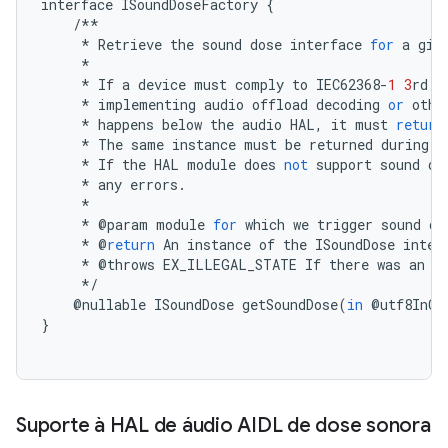
interface
ISoundDoseFactory
{
/**
*
Retrieve
the
sound
dose
interface
for
a
giv
*
*
If
a
device
must
comply
to
IEC62368
-
1
3
rd
e
*
implementing
audio
offload
decoding
or
othe
*
happens
below
the
audio
HAL
,
it
must
return
*
The
same
instance
must
be
returned
during
t
*
If
the
HAL
module
does
not
support
sound
do
*
any
errors
.
*
*
@
param
module
for
which
we
trigger
sound
do
*
@
return
An
instance
of
the
ISoundDose
inter
*
@
throws
EX_ILLEGAL_STATE
If
there
was
an
e
*/
@
nullable
ISoundDose
getSoundDose
(
in
@
utf8InCp
}
Suporte à HAL de áudio AIDL de dose sonora