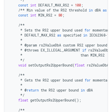
*/
const
int
DEFAULT_MAX_RS2
=
100
;
/**
Min
value
of
the
RS2
threshold
in
dBA
as
d
const
int
MIN_RS2
=
80
;
/**
*
Sets
the
RS2
upper
bound
used
for
momentary
*
DEFAULT_MAX_RS2
as
specified
in
IEC62368
-
1
*
*
@
param
rs2ValueDbA
custom
RS2
upper
bound
t
*
@
throws
EX_ILLEGAL_ARGUMENT
if
rs2ValueDbA
*
than
MIN_RS2
*/
void
setOutputRs2UpperBound
(
float
rs2ValueDbA
)
/**
*
Gets
the
RS2
upper
bound
used
for
momentary
*
*
@
return
the
RS2
upper
bound
in
dBA
*/
float
getOutputRs2UpperBound
();
/**