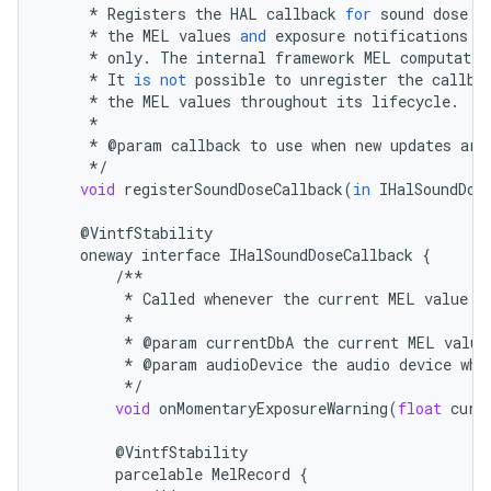
*
Registers
the
HAL
callback
for
sound
dose
c
*
the
MEL
values
and
exposure
notifications
w
*
only
.
The
internal
framework
MEL
computatio
*
It
is
not
possible
to
unregister
the
callba
*
the
MEL
values
throughout
its
lifecycle
.
*
*
@
param
callback
to
use
when
new
updates
are
*/
void
registerSoundDoseCallback
(
in
IHalSoundDos
@
VintfStability
oneway
interface
IHalSoundDoseCallback
{
/**
*
Called
whenever
the
current
MEL
value
e
*
*
@
param
currentDbA
the
current
MEL
value
*
@
param
audioDevice
the
audio
device
whe
*/
void
onMomentaryExposureWarning
(
float
curr
@
VintfStability
parcelable
MelRecord
{