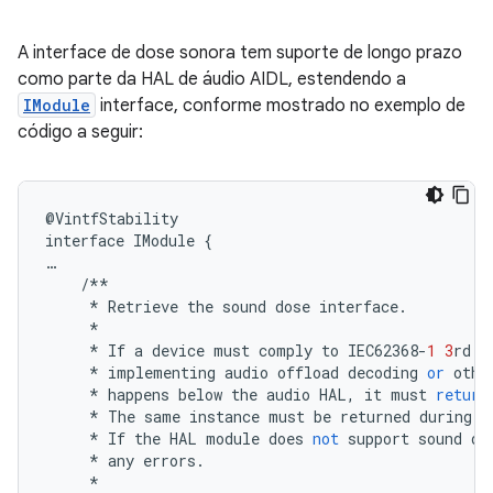
A interface de dose sonora tem suporte de longo prazo
como parte da HAL de áudio AIDL, estendendo a
IModule
interface, conforme mostrado no exemplo de
código a seguir:
@
VintfStability
interface
IModule
{
…
/**
*
Retrieve
the
sound
dose
interface
.
*
*
If
a
device
must
comply
to
IEC62368
-
1
3
rd
e
*
implementing
audio
offload
decoding
or
othe
*
happens
below
the
audio
HAL
,
it
must
return
*
The
same
instance
must
be
returned
during
t
*
If
the
HAL
module
does
not
support
sound
do
*
any
errors
.
*