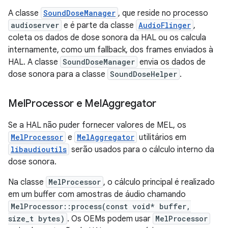
A classe
SoundDoseManager
, que reside no processo
audioserver
e é parte da classe
AudioFlinger
,
coleta os dados de dose sonora da HAL ou os calcula
internamente, como um fallback, dos frames enviados à
HAL. A classe
SoundDoseManager
envia os dados de
dose sonora para a classe
SoundDoseHelper
.
Mel
Processor e Mel
Aggregator
Se a HAL não puder fornecer valores de MEL, os
MelProcessor
e
MelAggregator
utilitários em
libaudioutils
serão usados para o cálculo interno da
dose sonora.
Na classe
MelProcessor
, o cálculo principal é realizado
em um buffer com amostras de áudio chamando
MelProcessor::process(const void* buffer,
size_t bytes)
. Os OEMs podem usar
MelProcessor