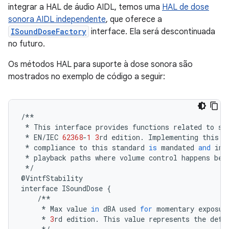
integrar a HAL de áudio AIDL, temos uma
HAL de dose
sonora AIDL independente
, que oferece a
ISoundDoseFactory
interface. Ela será descontinuada
no futuro.
Os métodos HAL para suporte à dose sonora são
mostrados no exemplo de código a seguir:
/**
*
This
interface
provides
functions
related
to
so
*
EN
/
IEC
62368
-
1
3
rd
edition
.
Implementing
this
i
*
compliance
to
this
standard
is
mandated
and
imp
*
playback
paths
where
volume
control
happens
bel
*/
@
VintfStability
interface
ISoundDose
{
/**
*
Max
value
in
dBA
used
for
momentary
exposur
*
3
rd
edition
.
This
value
represents
the
defa