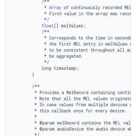
/**
*
Array
of
continuously
recorded
MEL
*
First
value
in
the
array
was
record
*/
float
[]
melValues
;
/**
*
Corresponds
to
the
time
in
seconds
,
*
the
first
MEL
entry
in
melValues
wa
*
to
be
consistent
throughout
all
aud
*
be
aggregated
.
*/
long
timestamp
;
}
/**
*
Provides
a
MelRecord
containing
continu
*
Note
that
all
the
MEL
values
originate
*
In
case
values
from
multiple
devices
ne
*
this
callback
once
for
every
device
.
*
*
@
param
melRecord
contains
the
MEL
value
*
@
param
audioDevice
the
audio
device
whe
*/