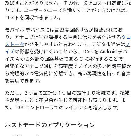
及ぼすことがありません。その分、設計コストは高価にな
ります。ユーザーのニーズを満たすことができなければ、
コストを回収できません。
モバイル デバイスには高密度回路基板が搭載されてお
り、アナログ信号が隣接する場合に信号を劣化させる
クロ
ストーク
が発生しやすいと言われます。デジタル通信は
ノ
イズ
の影響を受けにくいことから、DAC を Android デバ
イス A から外部の回路基板である C に移行することで、
最終的なアナログ通信を高密度でノイズの多い回路基板か
ら物理的かつ電気的に分離でき、高い再現性を持った音声
を実現できます。
ただし、2 つ目の設計は 1 つ目の設計より複雑です。複雑
さが増すことで不具合が生じる可能性も高まります。ま
た、USB コントローラでのレイテンシも増大します。
ホストモードのアプリケーション