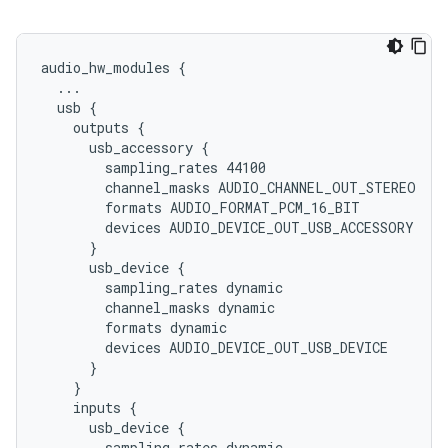
audio_hw_modules {

  ...

  usb {

    outputs {

      usb_accessory {

        sampling_rates 44100

        channel_masks AUDIO_CHANNEL_OUT_STEREO

        formats AUDIO_FORMAT_PCM_16_BIT

        devices AUDIO_DEVICE_OUT_USB_ACCESSORY

      }

      usb_device {

        sampling_rates dynamic

        channel_masks dynamic

        formats dynamic

        devices AUDIO_DEVICE_OUT_USB_DEVICE

      }

    }

    inputs {

      usb_device {

        sampling_rates dynamic
