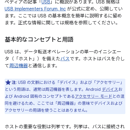
ペディアの記事「
USB
」に概説があります。USB 規格は
USB Implementers Forum, Inc
が公式に定め、公開してい
ます。ここでは USB の基本概念を簡単に説明するに留め
ます。正式な情報に関しては規格を参照してください。
基本的なコンセプトと用語
USB は、
データ転送オペレーションの単一のイニシエー
タ（「ホスト」）を備えた
バス
です。ホストはバスを介し
て
周辺機器
と通信します。
注
: USB の文脈における「デバイス」および「アクセサリー」
という用語は、通常は周辺機器を表します。
Android
デバイス
お
よび Android 固有のコンセプトである
アクセサリー モード
との混
同を避けるため、ここでは「周辺機器」の意味でデバイスおよび
アクセサリーの用語を使うことはありません。
ホストの重要な役割は列挙です。列挙は、バスに接続され