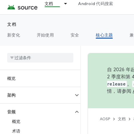
文档
Android 代码搜索
文档
新变化
开始使用
安全
核心主题
兼
自 202
2 季度和第
概览
release
。
情，请参阅
架构
音频
AOSP
文档
概览
术语