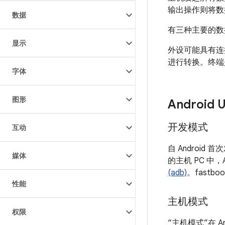
输出操作则将数
数据
有三种主要的数
显示
外设可能具有连
进行转换。终端
字体
图形
Android 
开发模式
互动
自 Android
媒体
的主机 PC 中，
(adb)
。fastb
性能
主机模式
权限
“主机模式”在 An