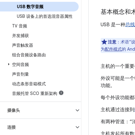
USB 数字音频
基本概念和
USB 设备上的首选混音器属性
USB 是一种
总线
TV 音频
并发捕获
注意
：术语“设
声音触发器
为
配件模式
的 An
组合音频设备路由
空间音频
主机的一个重要
声音剂量
外设可能是一个
动态条形音箱模式
功能。
音频托管 SCO 重新架构
每个外设功能都
主机通过连接到
摄像头
有两种管道：“消
连接
主机发起所有数