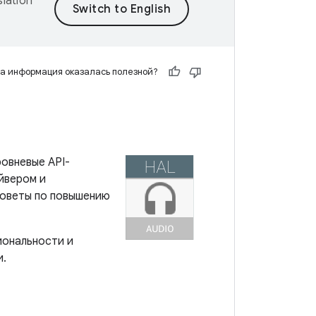
lation
а информация оказалась полезной?
ровневые API-
йвером и
советы по повышению
иональности и
и.