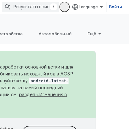
/
Войти
устройства
Автомобильный
Ещё
разработки основной ветки и для
убликовать исходный код в AOSP
льзуйте ветку
android-latest-
ылаться на самый последний
ации см.
раздел «Изменения в