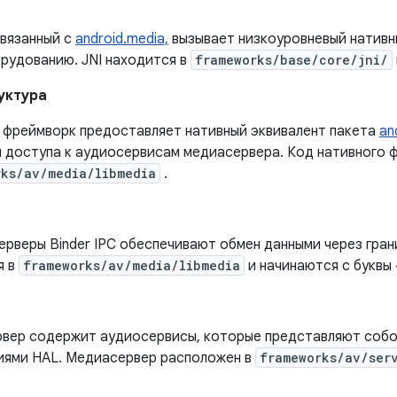
связанный с
android.media,
вызывает низкоуровневый нативны
рудованию. JNI находится в
frameworks/base/core/jni/
уктура
 фреймворк предоставляет нативный эквивалент пакета
an
ля доступа к аудиосервисам медиасервера. Код нативного 
rks/av/media/libmedia
.
ерверы Binder IPC обеспечивают обмен данными через гра
я в
frameworks/av/media/libmedia
и начинаются с буквы 
вер содержит аудиосервисы, которые представляют собо
иями HAL. Медиасервер расположен в
frameworks/av/ser