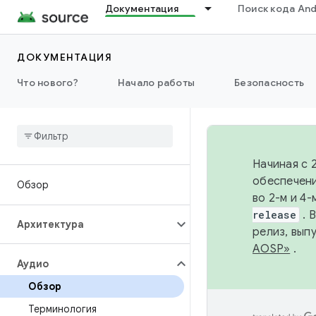
Документация
Поиск кода And
ДОКУМЕНТАЦИЯ
Что нового?
Начало работы
Безопасность
Начиная с 
обеспечени
Обзор
во 2-м и 4
release
. 
Архитектура
релиз, вып
AOSP»
.
Аудио
Обзор
Терминология