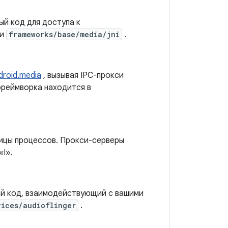
й код для доступа к
и
frameworks/base/media/jni
.
droid.media
, вызывая IPC-прокси
фреймворка находится в
ницы процессов. Прокси-серверы
«I».
й код, взаимодействующий с вашими
vices/audioflinger
.