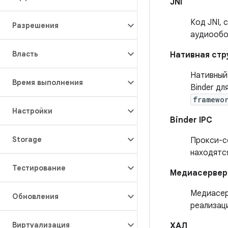
JNI
Код JNI, 
Разрешения
аудиообо
Власть
Нативная стр
Нативный
Время выполнения
Binder д
framewo
Настройки
Binder IPC
Storage
Прокси-с
находятс
Тестирование
Медиасервер
Медиасер
Обновления
реализац
Виртуализация
ХАЛ