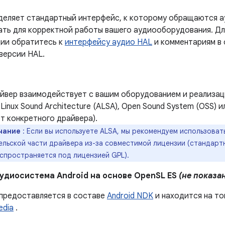
деляет стандартный интерфейс, к которому обращаются а
ать для корректной работы вашего аудиооборудования. Дл
ии обратитесь к
интерфейсу аудио HAL
и комментариям в
версии HAL.
йвер взаимодействует с вашим оборудованием и реализац
Linux Sound Architecture (ALSA), Open Sound System (OSS) 
т конкретного драйвера).
чание
: Если вы используете ALSA, мы рекомендуем использоват
ельской части драйвера из-за совместимой лицензии (стандарт
спространяется под лицензией GPL).
удиосистема Android на основе OpenSL ES
(не показа
 предоставляется в составе
Android NDK
и находится на то
edia
.