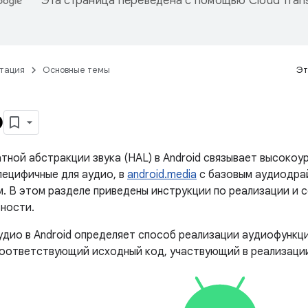
Эта страница переведена с помощью
Cloud Trans
тация
Основные темы
Эт
о
тной абстракции звука (HAL) в Android связывает высокоу
пецифичные для аудио, в
android.media
с базовым аудиодра
. В этом разделе приведены инструкции по реализации и 
ности.
удио в Android определяет способ реализации аудиофункц
соответствующий исходный код, участвующий в реализаци