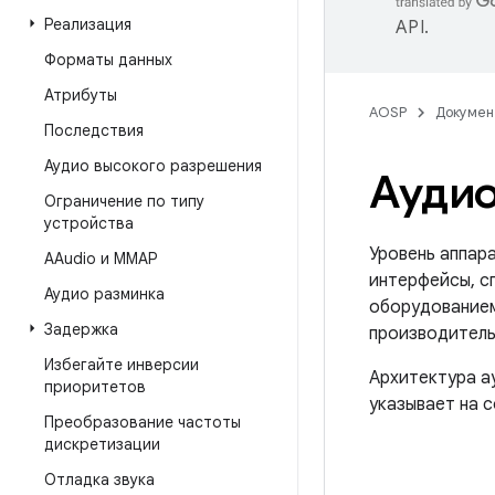
Реализация
API
.
Форматы данных
Атрибуты
AOSP
Докумен
Последствия
Аудио высокого разрешения
Ауди
Ограничение по типу
устройства
Уровень аппара
AAudio и MMAP
интерфейсы, с
Аудио разминка
оборудованием
Задержка
производитель
Избегайте инверсии
Архитектура а
приоритетов
указывает на 
Преобразование частоты
дискретизации
Отладка звука