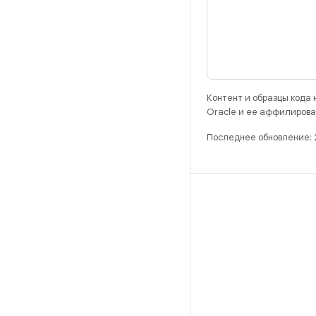
Контент и образцы кода
Oracle и ее аффилирова
Последнее обновление: 
РАЗРАБОТКА
Хранилище Android Repository
Требования
Как скачать код
Предпросмотр исполняемых файлов
Заводские образы