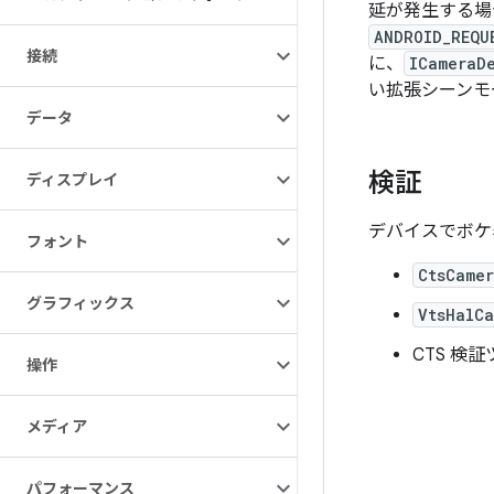
延が発生する場
ANDROID_REQU
接続
に、
ICameraD
い拡張シーンモ
データ
検証
ディスプレイ
デバイスでボケ
フォント
CtsCame
グラフィックス
VtsHalC
CTS 検
操作
メディア
パフォーマンス