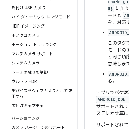
maxHeigh
外付け USB カメラ
0}
に加え
ードと
A
ハイ ダイナミック レンジモード
を、対応
HEIF イメージング
ANDROID
モノクロカメラ
このタグ
モーション トラッキング
モードの
マルチカメラ サポート
と同じ順
システムカメラ
意味しま
トーチの強さの制御
ANDROID
る。
ウルトラ HDR
デバイスをウェブカメラとして使
アプリでボケ表
用する
ANDROID_CONT
広色域キャプチャ
サポートされて
ステレオ計算に
バージョニング
サポートされて
カメラ バージョンのサポート