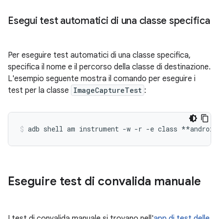
Esegui test automatici di una classe specifica
Per eseguire test automatici di una classe specifica,
specifica il nome e il percorso della classe di destinazione.
L'esempio seguente mostra il comando per eseguire i
test per la classe
ImageCaptureTest
:
adb
shell
am
instrument
-w
-r
-e
class
**android
Eseguire test di convalida manuale
I test di convalida manuale si trovano nell'
app di test delle