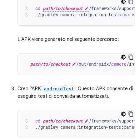
cd
path/to/checkout
/frameworks/support/
./gradlew
camera:integration-tests:camera
L'APK viene generato nel seguente percorso:
path/to/checkout
/
out
/
androidx
/
camera
/
inte
Crea l'APK
androidTest
. Questo APK consente di
eseguire test di convalida automatizzati.
cd
path/to/checkout
/frameworks/support/
./gradlew
camera:integration-tests:camera