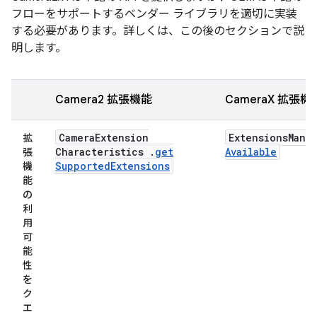
フローをサポートするベンダー ライブラリを適切に実装
する必要があります。詳しくは、この後のセクションで説
明します。
Camera2 拡張機能
CameraX 拡張機
Camera
Extension
Extensions
Mana
拡
Characteristics
.
get
Available
張
Supported
Extensions
機
能
の
利
用
可
能
性
を
ク
エ