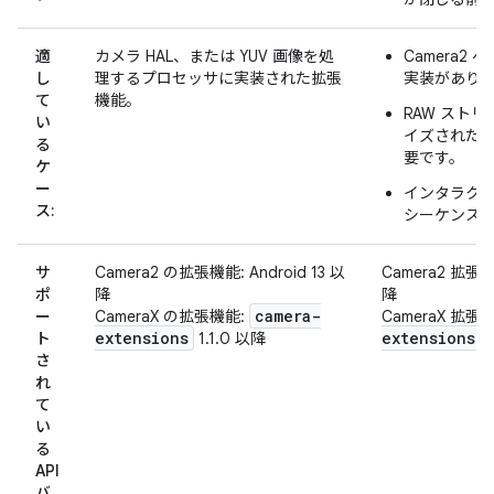
適
カメラ HAL、または YUV 画像を処
Camera2
し
理するプロセッサに実装された拡張
実装があり
て
機能。
RAW スト
い
イズされた
る
要です。
ケ
ー
インタラク
ス:
シーケンス
サ
Camera2 の拡張機能: Android 13 以
Camera2 拡張機能
ポ
降
降
camera-
ー
CameraX の拡張機能:
CameraX 拡張
extensions
extensions
ト
1.1.0 以降
1
さ
れ
て
い
る
API
バ