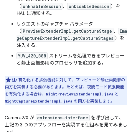
（
onEnableSession
、
onDisableSession
）を
HAL に通知する。
リクエストのキャプチャ パラメータ
（
PreviewExtenderImpl.getCaptureStage
、
Ima
geCaptureExtenderImpl.getCaptureStages
）を
注入する。
YUV_420_888
ストリームを処理できるプレビュー
と静止画撮影用のプロセッサを追加する。
注:
有効化する拡張機能に対して、プレビューと静止画撮影の
両方を実装する必要があります。たとえば、夜間モード拡張機能
を有効化する場合は、
と
NightPreviewExtenderImpl.java
の両方を実装します。
NightCaptureExtenderImpl.java
Camera2/X が
extensions-interface
を呼び出して、
上記の 3 つのアプリフローを実現する仕組みを見てみまし
ょう。