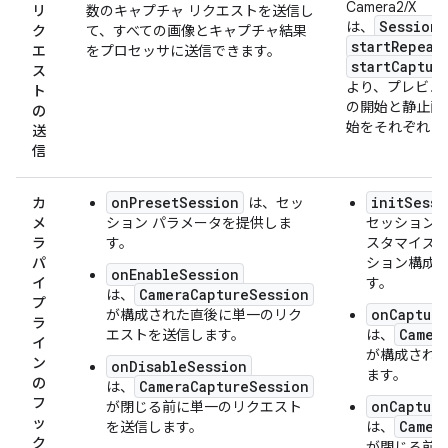
Camera2/X
リ
数のキャプチャ リクエストを送信し
SessionP
は、
ク
て、すべての画像とキャプチャ結果
startRepeat
エ
をプロセッサに送信できます。
startCaptur
ス
より、プレビュ
ト
の開始と静止画
の
始をそれぞれ O
送
信
onPresetSession
initSessi
カ
は、セッ
メ
ション パラメータを提供しま
セッション
ラ
す。
スタマイズされ
パ
ション構成
onEnableSession
イ
す。
CameraCaptureSession
は、
プ
onCapture
が構成された直後に単一のリク
ラ
Camer
エストを送信します。
は、
イ
が構成され
ン
onDisableSession
ます。
の
CameraCaptureSession
は、
フ
onCaptur
が閉じる前に単一のリクエスト
ッ
Camer
を送信します。
は、
ク
が閉じる前