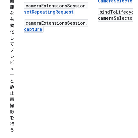
Camera
Selector
機
cameraExtensionsSession.
能
setRepeatingRequest
bindToLifecycl
を
cameraSelector,
有
cameraExtensionsSession.
効
capture
化
し
て
プ
レ
ビ
ュ
ー
と
静
止
画
撮
影
を
行
う