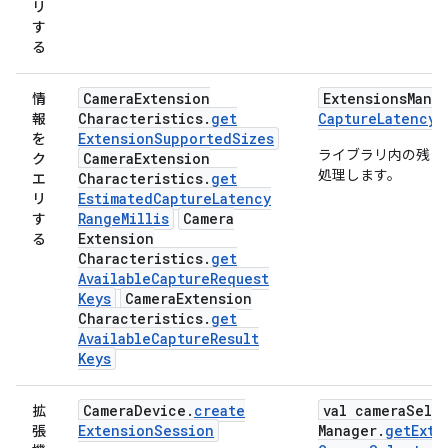
リ
す
る
Camera
Extension
Extensions
Mana
情
Characteristics
.
get
Capture
Latency
R
報
Extension
Supported
Sizes
を
ライブラリ内の残りの情
Camera
Extension
ク
処理します。
Characteristics
.
get
エ
Estimated
Capture
Latency
リ
Range
Millis
Camera
す
Extension
る
Characteristics
.
get
Available
Capture
Request
Keys
Camera
Extension
Characteristics
.
get
Available
Capture
Result
Keys
Camera
Device
.
create
val camera
Sele
拡
Extension
Session
Manager
.
get
Exte
張