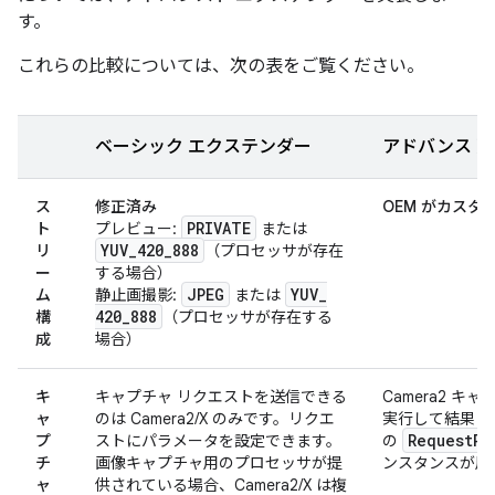
す。
これらの比較については、次の表をご覧ください。
ベーシック エクステンダー
アドバンスト
ス
修正済み
OEM がカスタ
PRIVATE
ト
プレビュー:
または
YUV
_
420
_
888
リ
（プロセッサが存在
ー
する場合）
JPEG
YUV
_
ム
静止画撮影:
または
420
_
888
構
（プロセッサが存在する
成
場合）
キ
キャプチャ リクエストを送信できる
Camera2 キ
ャ
のは Camera2/X のみです。リクエ
実行して結果と
Request
Pr
プ
ストにパラメータを設定できます。
の
チ
画像キャプチャ用のプロセッサが提
ンスタンスが用
ャ
供されている場合、Camera2/X は複