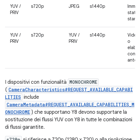
YUV /
s720p
JPEG
s1440p
Immag
PRIV
stati
stand
YUV /
s720p
YUV /
s1440p
Video
PRIV
PRIV
o
elabo
con
antep
I dispositivi con funzionalità
MONOCHROME
(
CameraCharacteristics#REQUEST_AVAILABLE_CAPABI
LITIES
include
CameraMetadata#REQUEST_AVAILABLE_CAPABILITIES_M
ONOCHROME
) che supportano Y8 devono supportare la
sostituzione dei flussi YUV con Y8 in tutte le combinazioni
di flussi garantite.
s720p
si riferisce a 720p (1280 x 720) o alla risoluzione