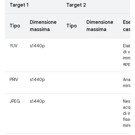
Target 1
Target 2
Dimensione
Dimensione
Esem
Tipo
Tipo
massima
massima
casi 
YUV
s1440p
Elabo
di vid
immagi
app
PRIV
s1440p
Analis
mirino
JPEG
s1440p
Nessu
acqui
di imm
fisse 
mirino