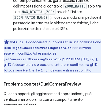
contemporaneamente, garantiscano l'utilizzo
dell'impostazione di controllo
ZOOM_RATIO
solo tra
1x e
MAX_DIGITAL_ZOOM
anziché l'intero
ZOOM_RATIO_RANGE
(in questo modo si impedisce il
passaggio interno tra le videocamere fisiche, il che
potenzialmente richiede più ISP).
Nota:
gli ID videocamera pubblicizzati in una combinazione
tramite
non devono
getConcurrenStreamingCameraIds
essere in conflitto. Ad esempio, se
pubblicizza {0,1}, {2,1},
getConcurrentStreamingCameraIds
gli ID fotocamera
e
possono entrare in conflitto, ma gli ID
0
2
fotocamera
e
, e
e
non devono entrare in conflitto.
0
1
1
2
Problema con test
Dual
Camera
Preview
Quando apporti gli aggiornamenti sopra indicati, può
verificarsi un problema con un comportamento