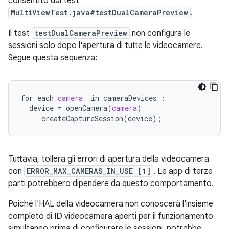
consentito dal test
MultiViewTest.java#testDualCameraPreview
.
Il test
testDualCameraPreview
non configura le
sessioni solo dopo l'apertura di tutte le videocamere.
Segue questa sequenza:
for
each
camera
in
cameraDevices
:
device
=
openCamera
(
camera
)
createCaptureSession
(
device
);
Tuttavia, tollera gli errori di apertura della videocamera
con
ERROR_MAX_CAMERAS_IN_USE [1]
. Le app di terze
parti potrebbero dipendere da questo comportamento.
Poiché l'HAL della videocamera non conoscerà l'insieme
completo di ID videocamera aperti per il funzionamento
simultaneo prima di configurare le sessioni, potrebbe