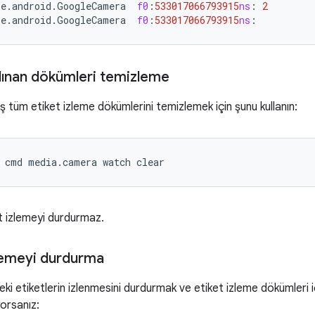
le
.
android
.
GoogleCamera
f0
:
533017066793915
ns
:
2
le
.
android
.
GoogleCamera
f0
:
533017066793915
ns
:
lınan dökümleri temizleme
ş tüm etiket izleme dökümlerini temizlemek için şunu kullanın:
cmd
media.camera
watch
clear
t izlemeyi durdurmaz.
zlemeyi durdurma
ki etiketlerin izlenmesini durdurmak ve etiket izleme dökümleri i
orsanız: