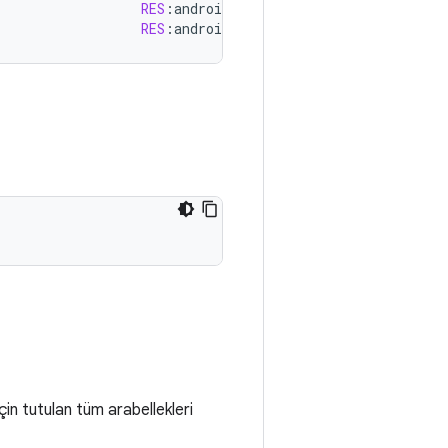
RES
:
android
.
control
.
aeState
:
[
SEARCHIN
RES
:
android
.
control
.
afState
:
[
PASSIVE_
çin tutulan tüm arabellekleri