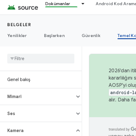
Dokümanlar
Android Kod Arama
BELGELER
Yenilikler
Başlarken
Güvenlik
Temel Ko
2026'dan iti
kararlılığı
Genel bakış
AOSP'yi olu
android-l
Mimari
alır. Daha fa
Ses
Kamera