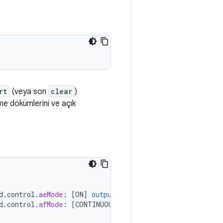
rt
(veya son
clear
)
eme dökümlerini ve açık
d
.
control
.
aeMode
:
[
ON
]
output
stream
ids
:
0
d
.
control
.
afMode
:
[
CONTINUOUS_PICTURE
]
output
stream
id