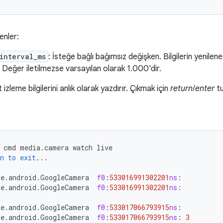
enler:
interval_ms
: İsteğe bağlı bağımsız değişken. Bilgilerin yenilene
. Değer iletilmezse varsayılan olarak 1.000'dir.
izleme bilgilerini anlık olarak yazdırır. Çıkmak için
return
/
enter
tu
cmd
media
.
camera
watch
live
n
to
exit
...
le
.
android
.
GoogleCamera
f0
:
533016991302201
ns
:
le
.
android
.
GoogleCamera
f0
:
533016991302201
ns
:
le
.
android
.
GoogleCamera
f0
:
533017066793915
ns
:
le
.
android
.
GoogleCamera
f0
:
533017066793915
ns
:
3