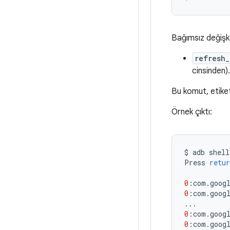
Bağımsız değişk
refresh_
cinsinden)
Bu komut, etiket 
Örnek çıktı:
$
adb
shell
Press
retur
0
:
com
.
goog
0
:
com
.
goog
...
0
:
com
.
goog
0
:
com
.
goog