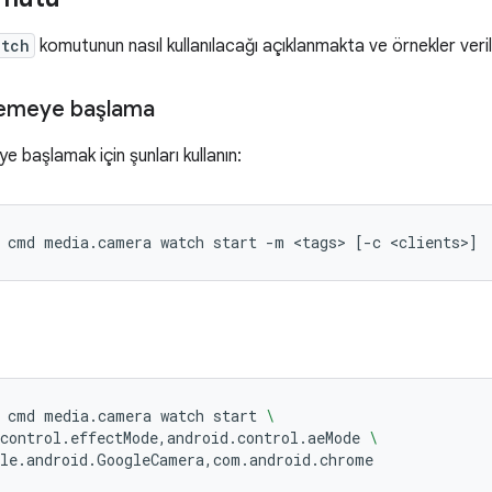
atch
komutunun nasıl kullanılacağı açıklanmakta ve örnekler veri
zlemeye başlama
ye başlamak için şunları kullanın:
cmd
media.camera
watch
start
-m
<tags>
[
-c
<clients>
]
cmd
media.camera
watch
start
\
.control.effectMode,android.control.aeMode
\
le.android.GoogleCamera,com.android.chrome