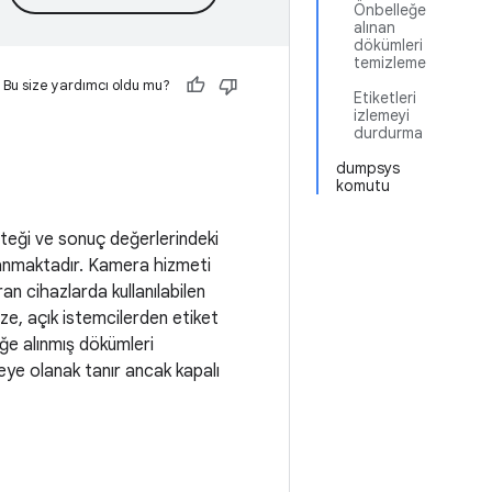
Önbelleğe
alınan
dökümleri
temizleme
Bu size yardımcı oldu mu?
Etiketleri
izlemeyi
durdurma
dumpsys
komutu
teği ve sonuç değerlerindeki
klanmaktadır. Kamera hizmeti
ran cihazlarda kullanılabilen
ze, açık istemcilerden etiket
ğe alınmış dökümleri
eye olanak tanır ancak kapalı