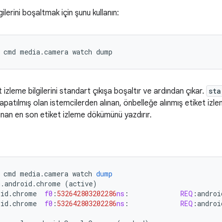
gilerini boşaltmak için şunu kullanın:
cmd
media.camera
watch
dump
 izleme bilgilerini standart çıkışa boşaltır ve ardından çıkar.
sta
kapatılmış olan istemcilerden alınan, önbelleğe alınmış etiket izl
ınan en son etiket izleme dökümünü yazdırır.
cmd
media
.
camera
watch
dump
m
.
android
.
chrome
(
active
)
oid
.
chrome
f0
:
532642803202286
ns
:
REQ
:
androi
oid
.
chrome
f0
:
532642803202286
ns
:
REQ
:
androi