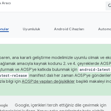
 Aracı
nular
Uyumluluk
Android Cihazları
Automo
baren, ana kararlı geliştirme modelimizle uyumlu olmak ve ek
nı sağlamak amacıyla kaynak kodunu 2. ve 4. çeyreklerde AOSP
şturmak ve AOSP'ye katkıda bulunmak için
android-latest
atest-release
manifest dalı her zaman AOSP'ye gönderile
zla bilgi için
AOSP'de yapılan değişiklikler
başlıklı makaleyi inc
Google, içerikleri tercih ettiğiniz dile çevirmek için