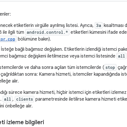
enler:
lenecek etiketlerin virgülle ayrılmış listesi. Ayrıca,
3a
kısaltması d
ile ilgili tüm
android.control.*
etiketleri kümesini ifade eder
tor.cpp
bölümüne bakın).
: İsteğe bağlı bağımsız değişken. Etiketlerin izlendiği istemci paket
stemci bağımsız değişkeni iletilmezse veya istemci listesinde
all
istemcilerde ve daha sonra açılan tüm istemcilerde (
stop
çağrı
çağrıldıktan sonra: Kamera hizmeti, istemciler kapandığında ist
leğe alır.
ığı sürece kamera hizmeti, hiçbir istemci için etiketleri izlemez
z.
all
,
clients
parametresinde iletilirse kamera hizmeti etiket
ni önbelleğe alır.
i izleme bilgileri