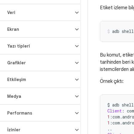
Etiket izleme bil
Veri
Ekran
adb
shell
Yazı tipleri
Bu komut, etiket
tarihinden beri 
Grafikler
istemcilerden al
Etkileşim
Örnek çıktı:
Medya
$
adb
shell
Client
:
co
Performans
1
:
com
.
andr
1
:
com
.
andr
..
İzinler