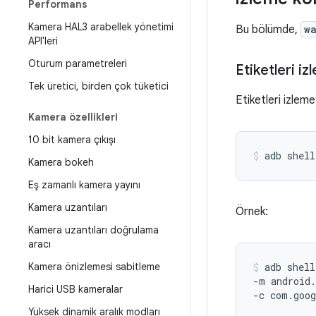
Performans
Kamera HAL3 arabellek yönetimi
Bu bölümde,
w
API'leri
Oturum parametreleri
Etiketleri i
Tek üretici
,
birden çok tüketici
Etiketleri izleme
Kamera özellikleri
10 bit kamera çıkışı
adb
shell
Kamera bokeh
Eş zamanlı kamera yayını
Kamera uzantıları
Örnek:
Kamera uzantıları doğrulama
aracı
Kamera önizlemesi sabitleme
adb
shell
-m
android
Harici USB kameralar
-c
com.goog
Yüksek dinamik aralık modları