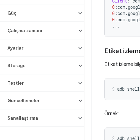
Client
:
co
0
:
com
.
goog
Güç
0
:
com
.
goog
0
:
com
.
goog
...
Çalışma zamanı
Ayarlar
Etiket izlem
Etiket izleme bil
Storage
Testler
adb
shell
Güncellemeler
Örnek:
Sanallaştırma
adb
shell