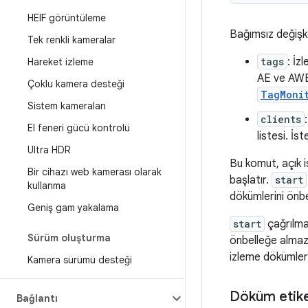
HEIF görüntüleme
Bağımsız değişk
Tek renkli kameralar
tags
: İz
Hareket izleme
AE ve AWB 
Çoklu kamera desteği
TagMoni
Sistem kameraları
clients
El feneri gücü kontrolü
listesi. İ
Ultra HDR
Bu komut, açık 
Bir cihazı web kamerası olarak
başlatır.
start
kullanma
dökümlerini önbel
Geniş gam yakalama
start
çağrılmad
Sürüm oluşturma
önbelleğe alma
izleme dökümleri
Kamera sürümü desteği
Döküm etiket
Bağlantı