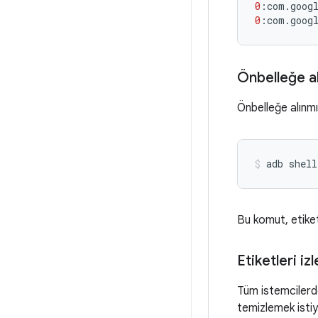
0
:
com
.
goog
0
:
com
.
goog
Önbelleğe a
Önbelleğe alınmı
adb
shell
Bu komut, etike
Etiketleri i
Tüm istemcilerde
temizlemek istiy