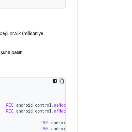
ceği aralık (milisaniye
şuna basın.
REQ
:
android
.
control
.
aeMode
:
[
ON
]
output
stream
ids
:
REQ
:
android
.
control
.
afMode
:
[
CONTINUOUS_PICTURE
]
out
RES
:
android
.
control
.
aeState
:
[
SEARCHIN
RES
:
android
.
control
.
aeState
:
[
SEARCHIN