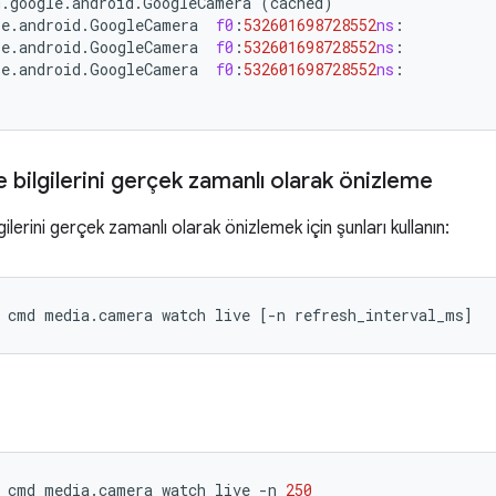
m
.
google
.
android
.
GoogleCamera
(
cached
)
le
.
android
.
GoogleCamera
f0
:
532601698728552
ns
:
le
.
android
.
GoogleCamera
f0
:
532601698728552
ns
:
le
.
android
.
GoogleCamera
f0
:
532601698728552
ns
:
e bilgilerini gerçek zamanlı olarak önizleme
gilerini gerçek zamanlı olarak önizlemek için şunları kullanın:
cmd
media.camera
watch
live
[
-n
refresh_interval_ms
]
cmd
media.camera
watch
live
-n
250