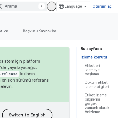
/
Oturum aç
tive
Başvuru Kaynakları
Bu sayfada
izleme komutu
osistem için platform
Etiketleri
'de yayınlayacağız.
izlemeye
-release
kullanın.
başlama
n en son sürümü referans
Döküm etiketi
eleyin.
izleme bilgileri
Etiket izleme
bilgilerini
gerçek
zamanlı olarak
önizleme