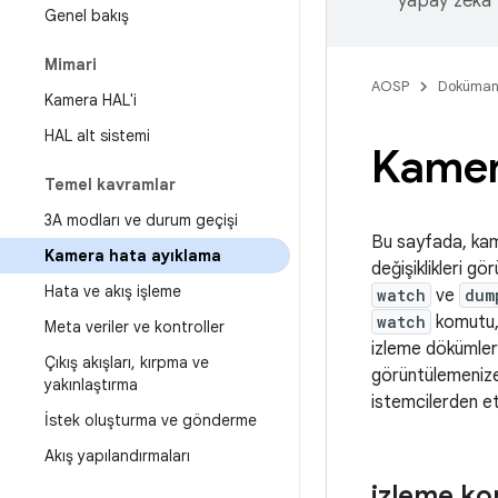
yapay zeka t
Genel bakış
Mimari
AOSP
Doküman
Kamera HAL'i
HAL alt sistemi
Kamer
Temel kavramlar
3A modları ve durum geçişi
Bu sayfada, kam
Kamera hata ayıklama
değişiklikleri g
Hata ve akış işleme
watch
ve
dum
watch
komutu, 
Meta veriler ve kontroller
izleme dökümleri
Çıkış akışları
,
kırpma ve
görüntülemenize
yakınlaştırma
istemcilerden e
İstek oluşturma ve gönderme
Akış yapılandırmaları
izleme k