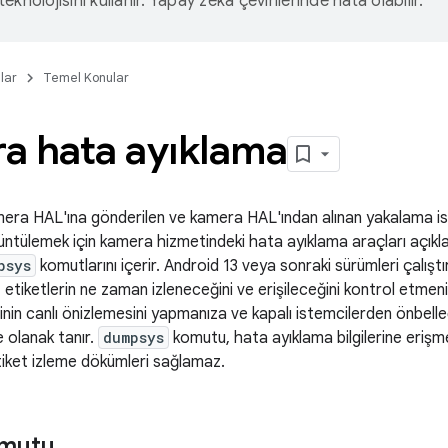
eknolojisini kullanır. Yapay zeka çevirilerinde hata olabilir.
lar
Temel Konular
a hata ayıklama
era HAL'ına gönderilen ve kamera HAL'ından alınan yakalama is
örüntülemek için kamera hizmetindeki hata ayıklama araçları açı
psys
komutlarını içerir. Android 13 veya sonraki sürümleri çalıştı
etiketlerin ne zaman izleneceğini ve erişileceğini kontrol etmeni
nin canlı önizlemesini yapmanıza ve kapalı istemcilerden önbelle
 olanak tanır.
dumpsys
komutu, hata ayıklama bilgilerine erişm
tiket izleme dökümleri sağlamaz.
omutu