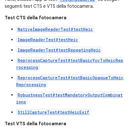
seguenti test CTS e VTS della fotocamera.
Test CTS della fotocamera
NativeImageReaderTest#testHeic
ImageReaderTest#testHeic
ImageReaderTest#testRepeatingHeic
ReprocessCaptureTest#testBasicYuvToHeicRep
rocessing
ReprocessCaptureTest#testBasicOpaqueToHeic
Reprocessing
RobustnessTest#testMandatoryOutputCombinat
ions
StillCaptureTest#testHeicExif
Test VTS della fotocamera