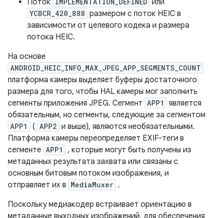
Поток
IMPLEMENTATION_DEFINED
или
YCBCR_420_888
размером с поток HEIC в
зависимости от целевого кодека и размера
потока HEIC.
На основе
ANDROID_HEIC_INFO_MAX_JPEG_APP_SEGMENTS_COUNT
платформа камеры выделяет буферы достаточного
размера для того, чтобы HAL камеры мог заполнить
сегменты приложения JPEG. Сегмент
APP1
является
обязательным, но сегменты, следующие за сегментом
APP1
(
APP2
и выше), являются необязательными.
Платформа камеры переопределяет EXIF-теги в
сегменте
APP1
, которые могут быть получены из
метаданных результата захвата или связаны с
основным битовым потоком изображения, и
отправляет их в
MediaMuxer
.
Поскольку медиакодер встраивает ориентацию в
метаданные выходных изображений, для обеспечения