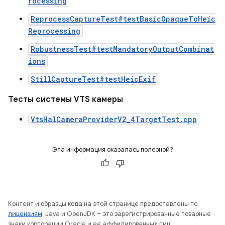
rocessing
ReprocessCaptureTest#testBasicOpaqueToHeic
Reprocessing
RobustnessTest#testMandatoryOutputCombinat
ions
StillCaptureTest#testHeicExif
Тесты системы VTS камеры
VtsHalCameraProviderV2_4TargetTest.cpp
Эта информация оказалась полезной?
Контент и образцы кода на этой странице предоставлены по
лицензиям
. Java и OpenJDK – это зарегистрированные товарные
знаки корпорации Oracle и ее аффилированных лиц.