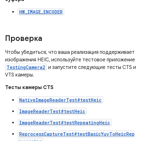
HW_IMAGE_ENCODER
Проверка
Чтобы убедиться, что ваша реализация поддерживает
изображения HEIC, используйте тестовое приложение
TestingCamera2
и запустите следующие тесты CTS и
VTS камеры.
Тесты камеры CTS
NativeImageReaderTest#testHeic
ImageReaderTest#testHeic
ImageReaderTest#testRepeatingHeic
ReprocessCaptureTest#testBasicYuvToHeicRep