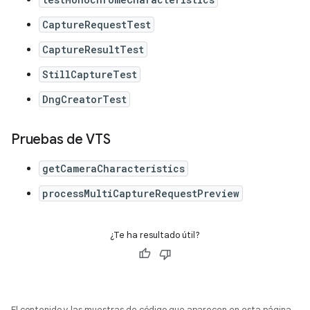
CaptureRequestTest
CaptureResultTest
StillCaptureTest
DngCreatorTest
Pruebas de VTS
getCameraCharacteristics
processMultiCaptureRequestPreview
¿Te ha resultado útil?
El contenido y las muestras de código que aparecen en esta página