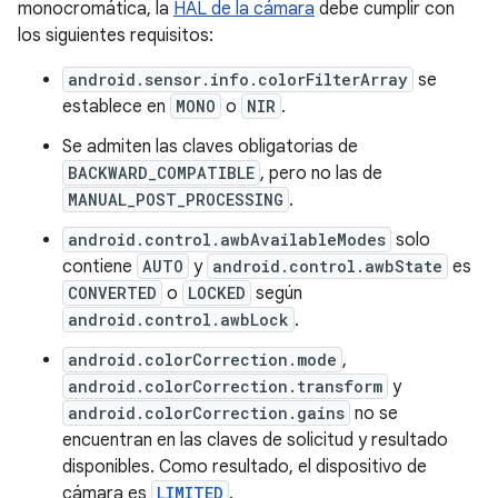
monocromática, la
HAL de la cámara
debe cumplir con
los siguientes requisitos:
android.sensor.info.colorFilterArray
se
establece en
MONO
o
NIR
.
Se admiten las claves obligatorias de
BACKWARD_COMPATIBLE
, pero no las de
MANUAL_POST_PROCESSING
.
android.control.awbAvailableModes
solo
contiene
AUTO
y
android.control.awbState
es
CONVERTED
o
LOCKED
según
android.control.awbLock
.
android.colorCorrection.mode
,
android.colorCorrection.transform
y
android.colorCorrection.gains
no se
encuentran en las claves de solicitud y resultado
disponibles. Como resultado, el dispositivo de
cámara es
LIMITED
.