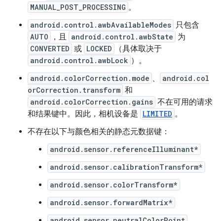
MANUAL_POST_PROCESSING
。
android.control.awbAvailableModes
只包含
AUTO
，且
android.control.awbState
为
CONVERTED
或
LOCKED
（具体取决于
android.control.awbLock
）。
android.colorCorrection.mode
、
android.col
orCorrection.transform
和
android.colorCorrection.gains
不在可用的请求
和结果键中。因此，相机设备是
LIMITED
。
不存在以下与颜色相关的静态元数据键：
android.sensor.referenceIlluminant*
android.sensor.calibrationTransform*
android.sensor.colorTransform*
android.sensor.forwardMatrix*
android.sensor.neutralColorPoint