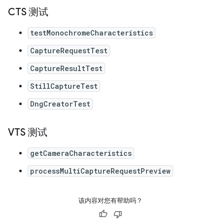
CTS 测试
testMonochromeCharacteristics
CaptureRequestTest
CaptureResultTest
StillCaptureTest
DngCreatorTest
VTS 测试
getCameraCharacteristics
processMultiCaptureRequestPreview
该内容对您有帮助吗？