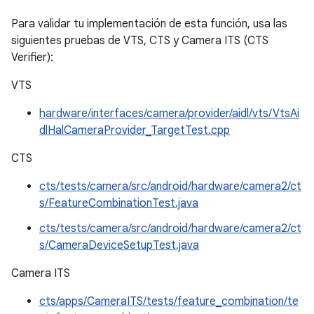
Para validar tu implementación de esta función, usa las
siguientes pruebas de VTS, CTS y Camera ITS (CTS
Verifier):
VTS
hardware/interfaces/camera/provider/aidl/vts/VtsAi
dlHalCameraProvider_TargetTest.cpp
CTS
cts/tests/camera/src/android/hardware/camera2/ct
s/FeatureCombinationTest.java
cts/tests/camera/src/android/hardware/camera2/ct
s/CameraDeviceSetupTest.java
Camera ITS
cts/apps/CameraITS/tests/feature_combination/te