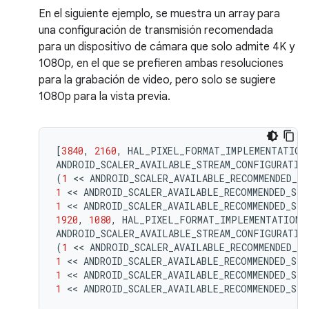
En el siguiente ejemplo, se muestra un array para
una configuración de transmisión recomendada
para un dispositivo de cámara que solo admite 4K y
1080p, en el que se prefieren ambas resoluciones
para la grabación de video, pero solo se sugiere
1080p para la vista previa.
[
3840
,
2160
,
HAL_PIXEL_FORMAT_IMPLEMENTATION
ANDROID_SCALER_AVAILABLE_STREAM_CONFIGURATIO
(
1
 << 
ANDROID_SCALER_AVAILABLE_RECOMMENDED_S
1
 << 
ANDROID_SCALER_AVAILABLE_RECOMMENDED_ST
1
 << 
ANDROID_SCALER_AVAILABLE_RECOMMENDED_ST
1920
,
1080
,
HAL_PIXEL_FORMAT_IMPLEMENTATION_
ANDROID_SCALER_AVAILABLE_STREAM_CONFIGURATIO
(
1
 << 
ANDROID_SCALER_AVAILABLE_RECOMMENDED_S
1
 << 
ANDROID_SCALER_AVAILABLE_RECOMMENDED_ST
1
 << 
ANDROID_SCALER_AVAILABLE_RECOMMENDED_ST
1
 << 
ANDROID_SCALER_AVAILABLE_RECOMMENDED_ST