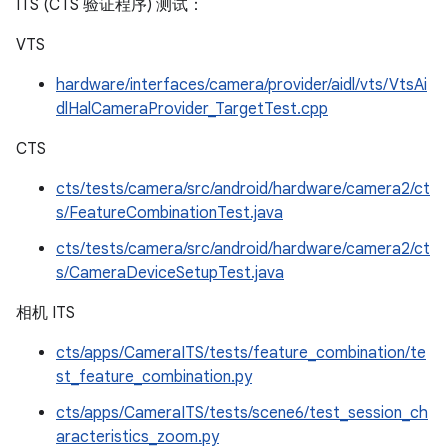
ITS (CTS 验证程序) 测试：
VTS
hardware/interfaces/camera/provider/aidl/vts/VtsAi
dlHalCameraProvider_TargetTest.cpp
CTS
cts/tests/camera/src/android/hardware/camera2/ct
s/FeatureCombinationTest.java
cts/tests/camera/src/android/hardware/camera2/ct
s/CameraDeviceSetupTest.java
相机 ITS
cts/apps/CameraITS/tests/feature_combination/te
st_feature_combination.py
cts/apps/CameraITS/tests/scene6/test_session_ch
aracteristics_zoom.py