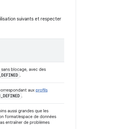
lisation suivants et respecter
s sans blocage, avec des
_
DEFINED
.
x correspondant aux
profils
N
_
DEFINED
.
oins aussi grandes que les
son format/espace de données
as entraîner de problèmes