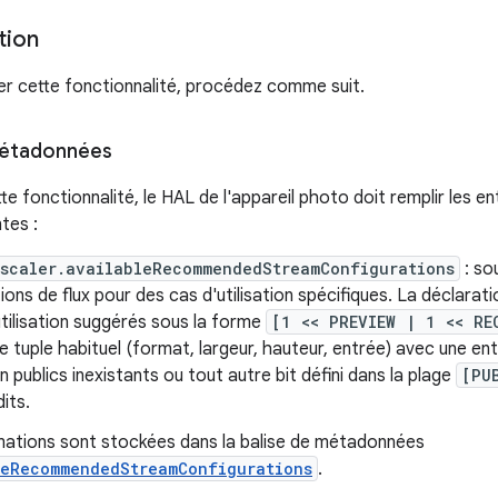
tion
r cette fonctionnalité, procédez comme suit.
métadonnées
tte fonctionnalité, le HAL de l'appareil photo doit remplir les
tes :
.scaler.availableRecommendedStreamConfigurations
: so
ions de flux pour des cas d'utilisation spécifiques. La déclarati
utilisation suggérés sous la forme
[1 << PREVIEW | 1 << RE
e tuple habituel (format, largeur, hauteur, entrée) avec une e
on publics inexistants ou tout autre bit défini dans la plage
[PU
dits.
mations sont stockées dans la balise de métadonnées
leRecommendedStreamConfigurations
.