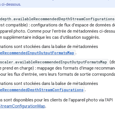
 ci-dessous.
.depth.availableRecommendedDepthStreamConfigurations
l est compatible) : configurations de flux d'espace de donnée
appareil photo. Comme pour l'entrée de métadonnées ci-dessu
ion supplémentaire indique les cas d'utilisation suggérés.
mations sont stockées dans la balise de métadonnées
leRecommendedInputOutputFormatsMap
.
.scaler.availableRecommendedInputOutputFormatsMap
(di
l le prend en charge) : mappage des formats d'image recomman
ur les flux d'entrée, vers leurs formats de sortie correspond
mations sont stockées dans la balise de métadonnées
leRecommendedDepthStreamConfigurations
.
 sont disponibles pour les clients de l'appareil photo via l'API
treamConfigurationMap
.