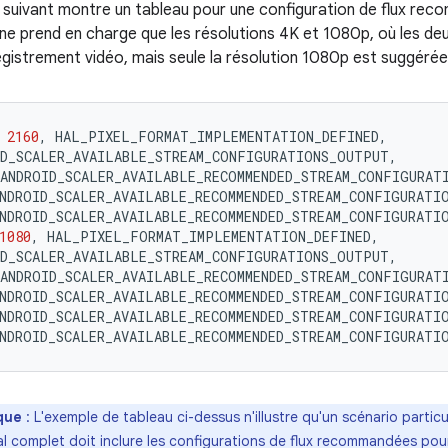
 suivant montre un tableau pour une configuration de flux rec
ne prend en charge que les résolutions 4K et 1080p, où les de
egistrement vidéo, mais seule la résolution 1080p est suggérée
2160
,
HAL_PIXEL_FORMAT_IMPLEMENTATION_DEFINED
,
ID_SCALER_AVAILABLE_STREAM_CONFIGURATIONS_OUTPUT
,
ANDROID_SCALER_AVAILABLE_RECOMMENDED_STREAM_CONFIGURAT
NDROID_SCALER_AVAILABLE_RECOMMENDED_STREAM_CONFIGURATI
NDROID_SCALER_AVAILABLE_RECOMMENDED_STREAM_CONFIGURATI
1080
,
HAL_PIXEL_FORMAT_IMPLEMENTATION_DEFINED
,
ID_SCALER_AVAILABLE_STREAM_CONFIGURATIONS_OUTPUT
,
ANDROID_SCALER_AVAILABLE_RECOMMENDED_STREAM_CONFIGURAT
NDROID_SCALER_AVAILABLE_RECOMMENDED_STREAM_CONFIGURATI
NDROID_SCALER_AVAILABLE_RECOMMENDED_STREAM_CONFIGURATI
NDROID_SCALER_AVAILABLE_RECOMMENDED_STREAM_CONFIGURATI
que
: L'exemple de tableau ci-dessus n'illustre qu'un scénario particul
al complet doit inclure les configurations de flux recommandées pour 