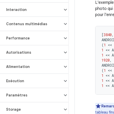
L'exemple
photo qui 
Interaction
pour l'enr
Contenus multimédias
[
3840
,
Performance
ANDRO
(
1
 << 
1
 << 
A
Autorisations
1
 << 
A
1920
,
ANDRO
Alimentation
(
1
 << 
1
 << 
A
1
 << 
A
Exécution
1
 << 
A
Paramètres
Remar
Storage
tableau fin