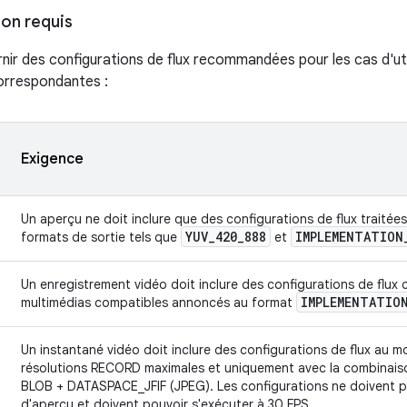
ion requis
nir des configurations de flux recommandées pour les cas d'uti
orrespondantes :
Exigence
Un aperçu ne doit inclure que des configurations de flux traitée
YUV
_
420
_
888
IMPLEMENTATION
formats de sortie tels que
et
Un enregistrement vidéo doit inclure des configurations de flu
IMPLEMENTATIO
multimédias compatibles annoncés au format
Un instantané vidéo doit inclure des configurations de flux au m
résolutions RECORD maximales et uniquement avec la combinai
BLOB + DATASPACE_JFIF (JPEG). Les configurations ne doivent p
d'aperçu et doivent pouvoir s'exécuter à 30 FPS.