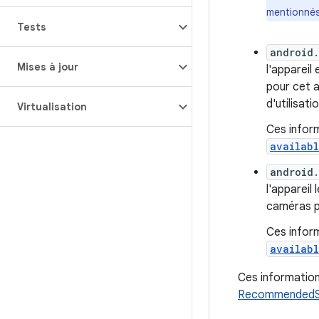
mentionnés
Tests
android
Mises à jour
l'apparei
pour cet 
d'utilisat
Virtualisation
Ces infor
availab
android
l'apparei
caméras po
Ces infor
availab
Ces informations
RecommendedS