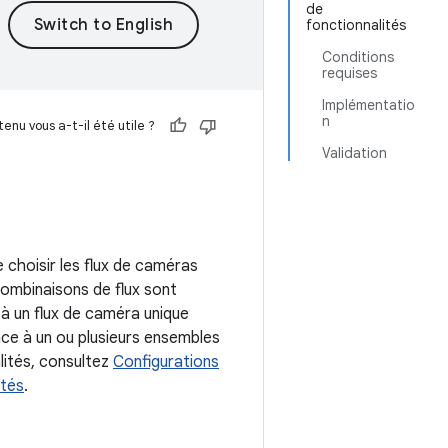
de
fonctionnalités
Conditions
requises
Implémentatio
n
enu vous a-t-il été utile ?
Validation
e choisir les flux de caméras
combinaisons de flux sont
 à un flux de caméra unique
nce à un ou plusieurs ensembles
alités, consultez
Configurations
ités
.