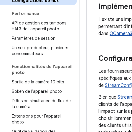
Configurations de flux
Implément
Performance
Il existe une i
API de gestion des tampons
permettant d'in
HAL3 de l'appareil photo
dans
QCamera3
Paramètres de session
Un seul producteur
,
plusieurs
consommateurs
Configura
Fonctionnalités de l'appareil
Les fournisseur
photo
spécifiques aux
Sortie de la caméra 10 bits
de
StreamConfi
Bokeh de l'appareil photo
Bien que
Strea
Diffusion simultanée du flux de
clients de l'app
la caméra
l'impact sur les
Extensions pour l'appareil
choisir libreme
photo
des clients uti
Outil de validation des