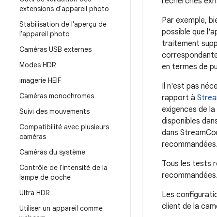
recherches exh
extensions d'appareil photo
Par exemple, bie
Stabilisation de l'aperçu de
possible que l'
l'appareil photo
traitement suppl
Caméras USB externes
correspondantes
Modes HDR
en termes de p
imagerie HEIF
Il n'est pas né
Caméras monochromes
rapport à
Stre
exigences de la
Suivi des mouvements
disponibles dan
Compatibilité avec plusieurs
dans StreamConf
caméras
recommandées
Caméras du système
Tous les tests 
Contrôle de l'intensité de la
recommandées
lampe de poche
Ultra HDR
Les configurati
client de la cam
Utiliser un appareil comme