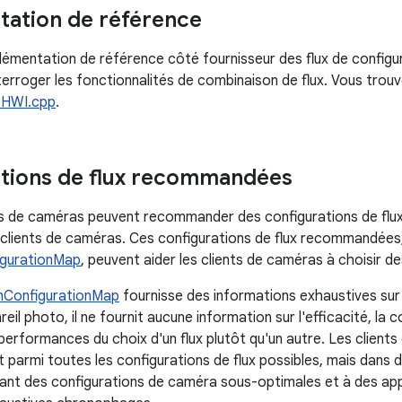
ation de référence
mplémentation de référence côté fournisseur des flux de config
terroger les fonctionnalités de combinaison de flux. Vous trou
HWI.cpp
.
tions de flux recommandées
s de caméras peuvent recommander des configurations de flux 
 clients de caméras. Ces configurations de flux recommandées
gurationMap
, peuvent aider les clients de caméras à choisir d
mConfigurationMap
fournisse des informations exhaustives sur 
areil photo, il ne fournit aucune information sur l'efficacité, l
 performances du choix d'un flux plutôt qu'un autre. Les clients
nt parmi toutes les configurations de flux possibles, mais dans
lisant des configurations de caméra sous-optimales et à des ap