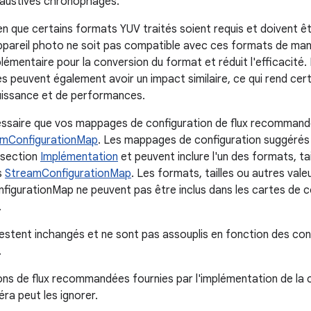
austives chronophages.
n que certains formats YUV traités soient requis et doivent êtr
appareil photo ne soit pas compatible avec ces formats de mani
émentaire pour la conversion du format et réduit l'efficacité. L
 peuvent également avoir un impact similaire, ce qui rend cer
uissance et de performances.
cessaire que vos mappages de configuration de flux recommand
amConfigurationMap
. Les mappages de configuration suggérés 
 section
Implémentation
et peuvent inclure l'un des formats, ta
s
StreamConfigurationMap
. Les formats, tailles ou autres val
igurationMap ne peuvent pas être inclus dans les cartes de co
.
restent inchangés et ne sont pas assouplis en fonction des conf
.
ons de flux recommandées fournies par l'implémentation de la 
éra peut les ignorer.