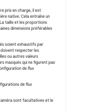
e pris en charge, il est
ère native. Cela entraîne un
a taille et les proportions
taines dimensions préférables
és soient exhaustifs par
doivent respecter les
illes ou autres valeurs
eurs masqués qui ne figurent pas
nfiguration de flux
igurations de flux
caméra sont facultatives et le