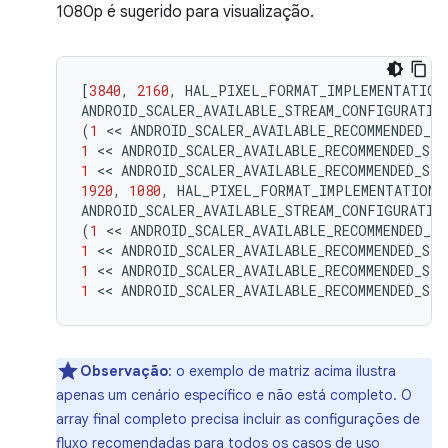
1080p é sugerido para visualização.
[
3840
,
2160
,
HAL_PIXEL_FORMAT_IMPLEMENTATION
ANDROID_SCALER_AVAILABLE_STREAM_CONFIGURATIO
(
1
 << 
ANDROID_SCALER_AVAILABLE_RECOMMENDED_S
1
 << 
ANDROID_SCALER_AVAILABLE_RECOMMENDED_ST
1
 << 
ANDROID_SCALER_AVAILABLE_RECOMMENDED_ST
1920
,
1080
,
HAL_PIXEL_FORMAT_IMPLEMENTATION_
ANDROID_SCALER_AVAILABLE_STREAM_CONFIGURATIO
(
1
 << 
ANDROID_SCALER_AVAILABLE_RECOMMENDED_S
1
 << 
ANDROID_SCALER_AVAILABLE_RECOMMENDED_ST
1
 << 
ANDROID_SCALER_AVAILABLE_RECOMMENDED_ST
1
 << 
ANDROID_SCALER_AVAILABLE_RECOMMENDED_ST
Observação
:
o exemplo de matriz acima ilustra
apenas um cenário específico e não está completo. O
array final completo precisa incluir as configurações de
fluxo recomendadas para todos os casos de uso