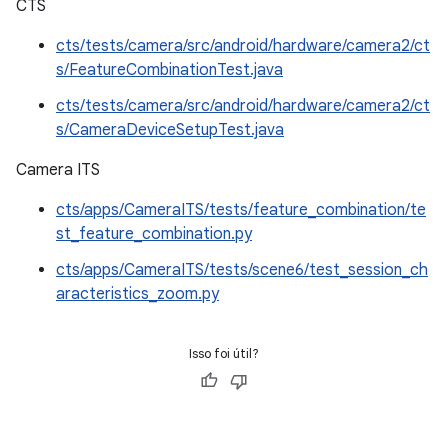
CTS
cts/tests/camera/src/android/hardware/camera2/ct
s/FeatureCombinationTest.java
cts/tests/camera/src/android/hardware/camera2/ct
s/CameraDeviceSetupTest.java
Camera ITS
cts/apps/CameraITS/tests/feature_combination/te
st_feature_combination.py
cts/apps/CameraITS/tests/scene6/test_session_ch
aracteristics_zoom.py
Isso foi útil?