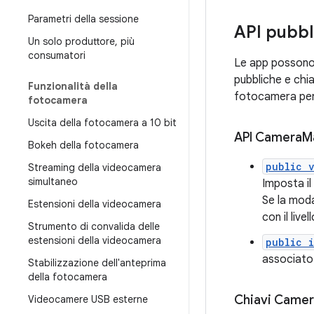
Parametri della sessione
API pubbl
Un solo produttore
,
più
consumatori
Le app possono u
pubbliche e chi
Funzionalità della
fotocamera per
fotocamera
Uscita della fotocamera a 10 bit
API Camera
M
Bokeh della fotocamera
public 
Streaming della videocamera
simultaneo
Imposta il 
Se la moda
Estensioni della videocamera
con il live
Strumento di convalida delle
estensioni della videocamera
public 
associato
Stabilizzazione dell'anteprima
della fotocamera
Chiavi Came
Videocamere USB esterne