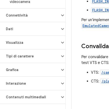
FLASH_I
videocamera
FLASH_IN
Connettività
Per un'implement
EmulatedCame
Dati
Visualizza
Convalida
Tipi di carattere
Per convalidare 
test VTS e CTS
Grafica
VTS:
/ca
CTS:
/pl
Interazione
Contenuti multimediali