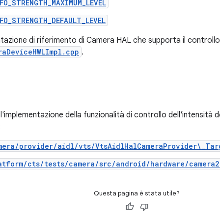
NFO_STRENGTH_MAXIMUM_LEVEL
FO_STRENGTH_DEFAULT_LEVEL
azione di riferimento di Camera HAL che supporta il controllo de
raDeviceHWLImpl.cpp
.
l'implementazione della funzionalità di controllo dell'intensità de
:
mera/provider/aidl/vts/VtsAidlHalCameraProvider\_Tar
atform/cts/tests/camera/src/android/hardware/camera2
Questa pagina è stata utile?