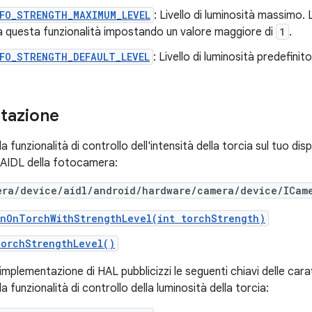
NFO_STRENGTH_MAXIMUM_LEVEL
: Livello di luminosità massimo
a questa funzionalità impostando un valore maggiore di
1
.
FO_STRENGTH_DEFAULT_LEVEL
: Livello di luminosità predefinito
tazione
 funzionalità di controllo dell'intensità della torcia sul tuo disp
 AIDL della fotocamera:
era/device/aidl/android/hardware/camera/device/ICam
rnOnTorchWithStrengthLevel(int torchStrength)
TorchStrengthLevel()
'implementazione di HAL pubblicizzi le seguenti chiavi delle car
a funzionalità di controllo della luminosità della torcia: