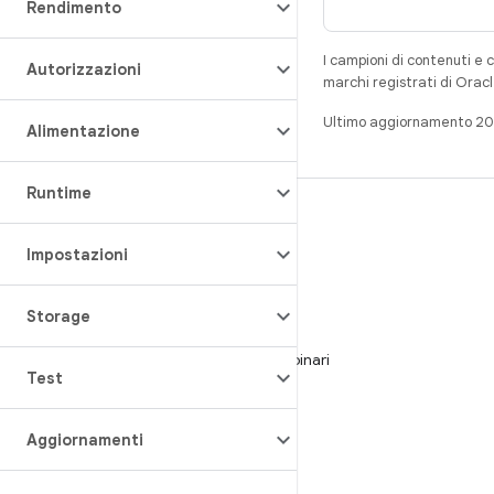
Rendimento
I campioni di contenuti e 
Autorizzazioni
marchi registrati di Oracl
Ultimo aggiornamento 2
Alimentazione
Runtime
CREA
Repository per Android
Impostazioni
Requisiti
Storage
Download
Visualizza l'anteprima dei programmi binari
Test
Immagini del produttore
File binari del driver
Aggiornamenti