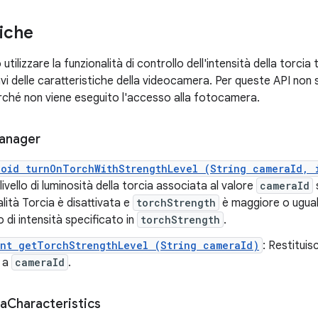
iche
tilizzare la funzionalità di controllo dell'intensità della torcia
avi delle caratteristiche della videocamera. Per queste API non
ché non viene eseguito l'accesso alla fotocamera.
anager
void turnOnTorchWithStrengthLevel (String cameraId, 
livello di luminosità della torcia associata al valore
cameraId
lità Torcia è disattivata e
torchStrength
è maggiore o ugua
llo di intensità specificato in
torchStrength
.
int getTorchStrengthLevel (String cameraId)
: Restituisc
 a
cameraId
.
ra
Characteristics