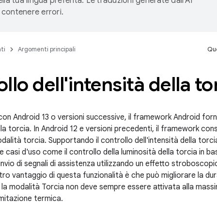
lla tua lingua preferita. Le traduzioni generate dall'AI
contenere errori.
ti
Argomenti principali
Que
llo dell'intensità della to
i con Android 13 o versioni successive, il framework Android forni
ella torcia. In Android 12 e versioni precedenti, il framework con
dalità torcia. Supportando il controllo dell'intensità della torcia a 
 casi d'uso come il controllo della luminosità della torcia in bas
'invio di segnali di assistenza utilizzando un effetto stroboscopic
ltro vantaggio di questa funzionalità è che può migliorare la dur
 la modalità Torcia non deve sempre essere attivata alla massi
limitazione termica.