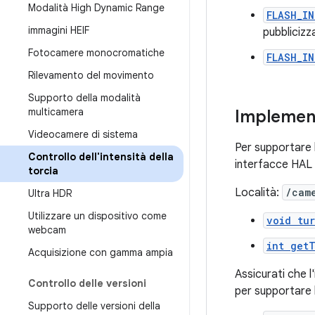
Modalità High Dynamic Range
FLASH_I
immagini HEIF
pubblicizz
Fotocamere monocromatiche
FLASH_IN
Rilevamento del movimento
Supporto della modalità
multicamera
Implemen
Videocamere di sistema
Per supportare la
Controllo dell'intensità della
interfacce HAL
torcia
Località:
/cam
Ultra HDR
Utilizzare un dispositivo come
void tu
webcam
int get
Acquisizione con gamma ampia
Assicurati che l
Controllo delle versioni
per supportare l
Supporto delle versioni della