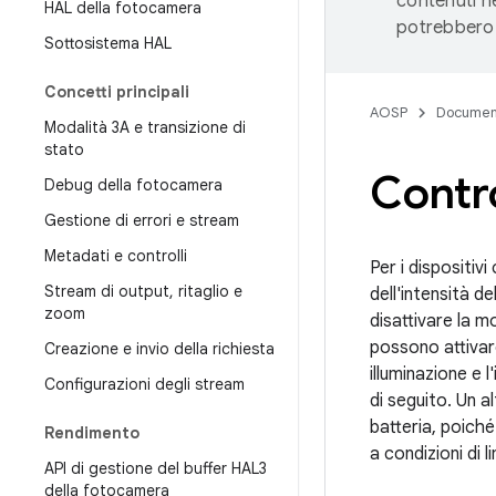
contenuti ne
HAL della fotocamera
potrebbero 
Sottosistema HAL
Concetti principali
AOSP
Documen
Modalità 3A e transizione di
stato
Contro
Debug della fotocamera
Gestione di errori e stream
Metadati e controlli
Per i dispositiv
Stream di output
,
ritaglio e
dell'intensità d
zoom
disattivare la mo
possono attivare
Creazione e invio della richiesta
illuminazione e l
Configurazioni degli stream
di seguito. Un a
batteria, poiché
Rendimento
a condizioni di 
API di gestione del buffer HAL3
della fotocamera