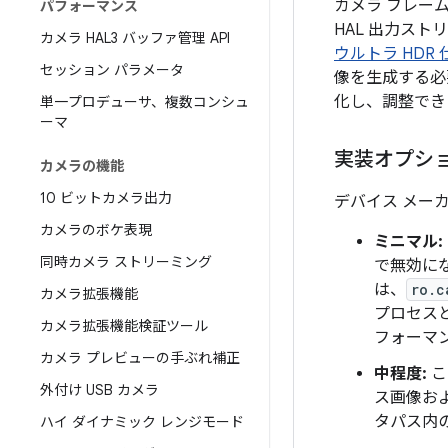
カメラ フレー
パフォーマンス
HAL 出力ス
カメラ HAL3 バッファ管理 API
ウルトラ HDR 
セッション パラメータ
像を生成する必
化し、調整でき
単一プロデューサ、複数コンシュ
ーマ
実装オプシ
カメラの機能
10 ビットカメラ出力
デバイス メー
カメラのボケ表現
ミニマル:
同時カメラ ストリーミング
で無効に
は、
ro.c
カメラ拡張機能
プロセス
カメラ拡張機能検証ツール
フォーマ
カメラ プレビューの手ぶれ補正
中程度:
こ
外付け USB カメラ
ス画像お
タパス内
ハイ ダイナミック レンジモード