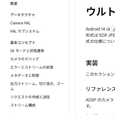
概要
ウルト
アーキテクチャ
Camera HAL
Android 14 は
J
HAL サブシステム
形式は SDR 
式の仕様につい
基本コンセプト
3A モードと状態遷移
カメラのデバッグ
実装
エラーとストリームの処理
このセクション
メタデータと制御
出力ストリーム、切り抜き、ズー
リファレン
ム
リクエストの作成と送信
AOSP のカ
ストリーム構成
す。