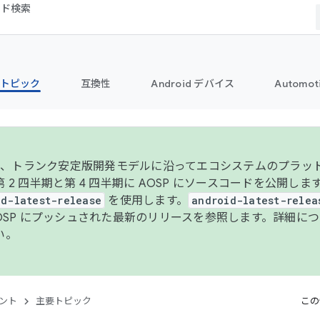
コード検索
トピック
互換性
Android デバイス
Automot
年より、トランク安定版開発モデルに沿ってエコシステムのプラ
 2 四半期と第 4 四半期に AOSP にソースコードを公開しま
id-latest-release
を使用します。
android-latest-relea
AOSP にプッシュされた最新のリリースを参照します。詳細に
い。
ント
主要トピック
この