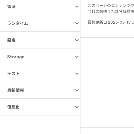
このページのコンテンツ
電源
会社の商標または登録商
最終更新日 2026-06-18 
ランタイム
設定
リソース
Storage
Android リポジトリ
要件
テスト
ダウンロード
バイナリのプレビュー
最新情報
ファクトリー イメージ
ドライバのバイナリ
仮想化