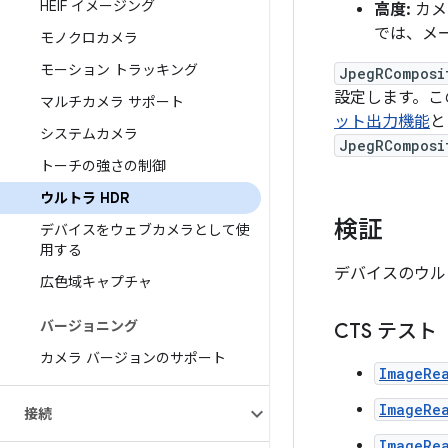
HEIF イメージング
高度:
カメ
では、メ
モノクロカメラ
モーション トラッキング
JpegRComposi
設定します。こ
マルチカメラ サポート
ット出力機能
システムカメラ
JpegRComposi
トーチの強さの制御
ウルトラ HDR
検証
デバイスをウェブカメラとして使
用する
デバイスのウル
広色域キャプチャ
バージョニング
CTS テスト
カメラ バージョンのサポート
ImageRe
ImageRe
接続
ImageRe