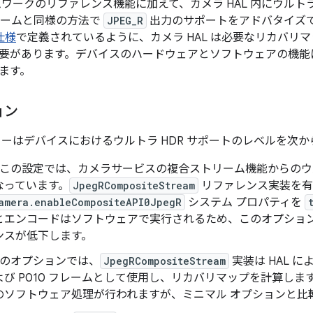
ムワークのリファレンス機能に加えて、カメラ HAL 内にウルトラ
トリームと同様の方法で
JPEG_R
出力のサポートをアドバタイズ
仕様
で定義されているように、カメラ HAL は必要なリカバリ
要があります。デバイスのハードウェアとソフトウェアの機能
ます。
ョン
カーはデバイスにおけるウルトラ HDR サポートのレベルを次
この設定では、カメラサービスの複合ストリーム機能からのウル
なっています。
JpegRCompositeStream
リファレンス実装を有
amera.enableCompositeAPI0JpegR
システム プロパティを
とエンコードはソフトウェアで実行されるため、このオプショ
ンスが低下します。
のオプションでは、
JpegRCompositeStream
実装は HAL によ
よび P010 フレームとして使用し、リカバリマップを計算し
のソフトウェア処理が行われますが、ミニマル オプションと比