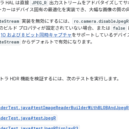
ラ HAL は直接
JPEG_R
出力ストリームをアドバタイズしてサ
ーカーはデバイス固有の最適化を実装でき、大幅な画像の質の
teStream
実装を無効にするには、
ro.camera.disableJpegR
のビルド プロパティが設定されていない場合、または
false
と
10 および 8 ビット同時キャプチャ
をサポートしているデバイス
teStream
からデフォルトで有効になります。
トラ HDR 機能を検証するには、次のテストを実行します。
aderTest.java#testImageReaderBuilderWithBLOBAndJpegR
aderTest.java#testJpegR
aderTest.java#testJpegRDisplayP3