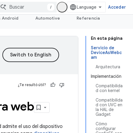
/
Acceder
s Android
Automotive
Referencia
En esta página
Servicio de
DeviceAsWebc
am
Arquitectura
Implementación
¿Te resultó útil?
Compatibilida
d con kernel
Compatibilida
ra web
d con UVC en
la HAL de
Gadget
Cómo
 admite el uso del dispositivo
configurar