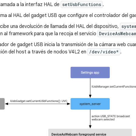
llamada a la interfaz HAL de
setUsbFunctions
.
rma al HAL del gadget USB que configure el controlador del g
ibe una devolución de llamada del HAL del dispositivo,
syste
n al framework para que la recoja el servicio
DeviceAsWebca
lador de gadget USB inicia la transmisión de la cámara web c
ción del host a través de nodos V4L2 en
/dev/video*
.