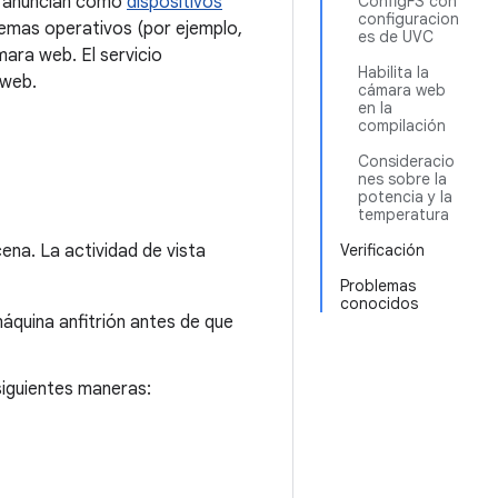
e anuncian como
dispositivos
ConfigFS con
configuracion
temas operativos (por ejemplo,
es de UVC
ara web. El servicio
Habilita la
 web.
cámara web
en la
compilación
Consideracio
nes sobre la
potencia y la
temperatura
cena. La actividad de vista
Verificación
Problemas
conocidos
áquina anfitrión antes de que
siguientes maneras: