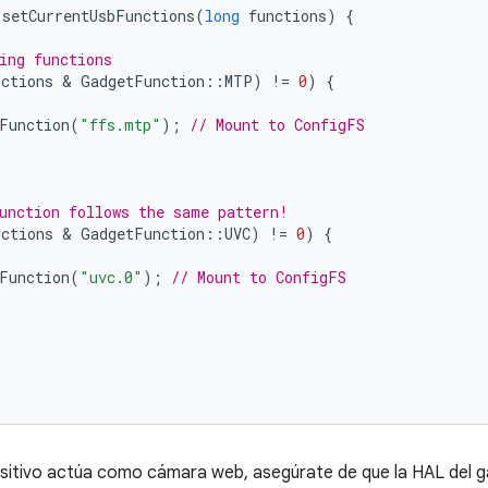
:
setCurrentUsbFunctions
(
long
functions
)
{
ing functions
nctions
 & 
GadgetFunction
::
MTP
)
!=
0
)
{
Function
(
"ffs.mtp"
);
// Mount to ConfigFS
unction follows the same pattern!
nctions
 & 
GadgetFunction
::
UVC
)
!=
0
)
{
Function
(
"uvc.0"
);
// Mount to ConfigFS
sitivo actúa como cámara web, asegúrate de que la HAL del g