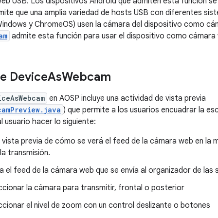
b USB. Los dispositivos Android que admiten esta función s
rmite que una amplia variedad de hosts USB con diferentes sis
Windows y ChromeOS) usen la cámara del dispositivo como cám
am
admite esta función para usar el dispositivo como cámara
de Device
As
Webcam
iceAsWebcam
en AOSP incluye una actividad de vista previa
camPreview.java
) que permite a los usuarios encuadrar la es
l usuario hacer lo siguiente:
vista previa de cómo se verá el feed de la cámara web en la m
a transmisión.
a el feed de la cámara web que se envía al organizador de las 
ccionar la cámara para transmitir, frontal o posterior
ccionar el nivel de zoom con un control deslizante o botones