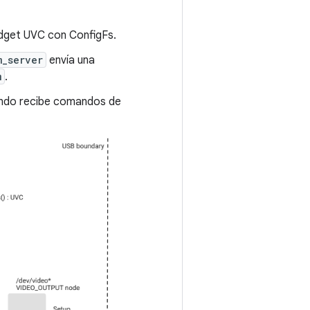
adget UVC con ConfigFs.
m_server
envía una
m
.
uando recibe comandos de