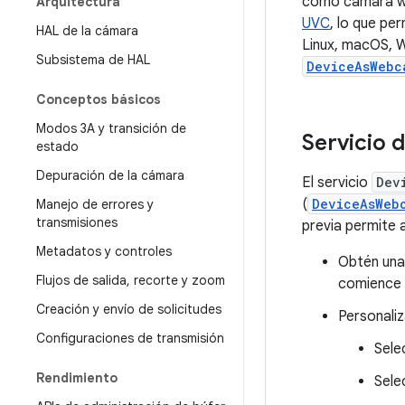
como cámara we
Arquitectura
UVC
, lo que pe
HAL de la cámara
Linux, macOS, 
Subsistema de HAL
DeviceAsWebc
Conceptos básicos
Modos 3A y transición de
Servicio 
estado
Depuración de la cámara
El servicio
Dev
(
DeviceAsWeb
Manejo de errores y
transmisiones
previa permite a
Metadatos y controles
Obtén una 
Flujos de salida
,
recorte y zoom
comience l
Creación y envío de solicitudes
Personaliz
Configuraciones de transmisión
Sele
Rendimiento
Sele