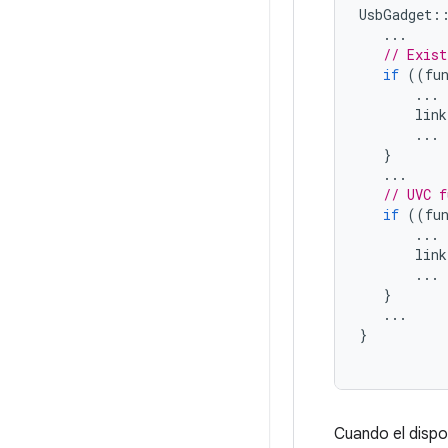
UsbGadget
:
...
// Exist
if
((
fu
...
link
...
}
...
// UVC f
if
((
fu
...
link
...
}
...
}
Cuando el dispo