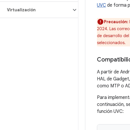
UVC
de forma pr
Virtualización
Precaución:
2024. Las correc
de desarrollo del
seleccionados.
Compatibili
A partir de Andr
HAL de Gadget, 
como MTP o A
Para implementa
continuación, s
función UVC: