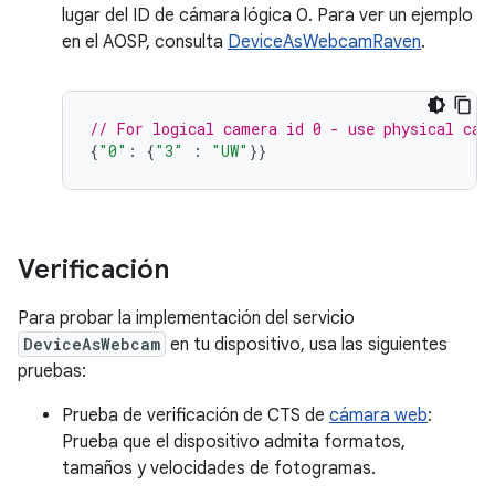
lugar del ID de cámara lógica 0. Para ver un ejemplo
en el AOSP, consulta
DeviceAsWebcamRaven
.
// For logical camera id 0 - use physical cam
{
"0"
:
{
"3"
:
"UW"
}}
Verificación
Para probar la implementación del servicio
DeviceAsWebcam
en tu dispositivo, usa las siguientes
pruebas:
Prueba de verificación de CTS de
cámara web
:
Prueba que el dispositivo admita formatos,
tamaños y velocidades de fotogramas.