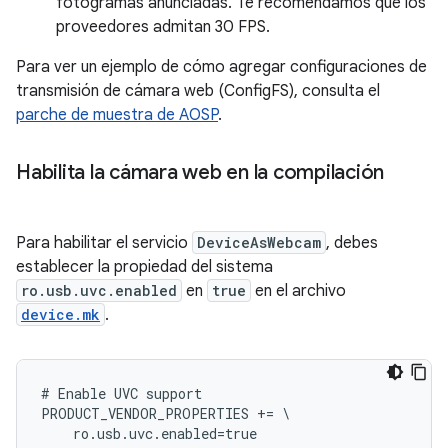
fotogramas anunciadas. Te recomendamos que los
proveedores admitan 30 FPS.
Para ver un ejemplo de cómo agregar configuraciones de
transmisión de cámara web (ConfigFS), consulta el
parche de muestra de AOSP
.
Habilita la cámara web en la compilación
Para habilitar el servicio
DeviceAsWebcam
, debes
establecer la propiedad del sistema
ro.usb.uvc.enabled
en
true
en el archivo
device.mk
.
#
Enable
UVC
support
PRODUCT_VENDOR_PROPERTIES
+=
\
ro
.
usb
.
uvc
.
enabled
=
true