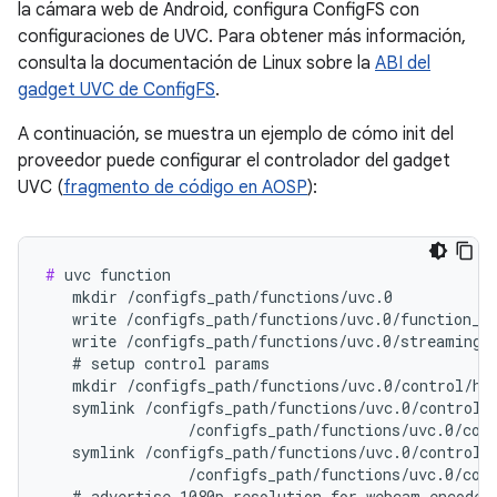
la cámara web de Android, configura ConfigFS con
configuraciones de UVC. Para obtener más información,
consulta la documentación de Linux sobre la
ABI del
gadget UVC de ConfigFS
.
A continuación, se muestra un ejemplo de cómo init del
proveedor puede configurar el controlador del gadget
UVC (
fragmento de código en AOSP
):
#
 uvc function

   mkdir /configfs_path/functions/uvc.0

   write /configfs_path/functions/uvc.0/function_na
   write /configfs_path/functions/uvc.0/streaming_m
   # setup control params

   mkdir /configfs_path/functions/uvc.0/control/hea
   symlink /configfs_path/functions/uvc.0/control/h
                /configfs_path/functions/uvc.0/cont
   symlink /configfs_path/functions/uvc.0/control/h
                /configfs_path/functions/uvc.0/cont
   # advertise 1080p resolution for webcam encoded 