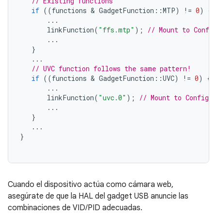
// Existing functions
if
((
functions
 & 
GadgetFunction
::
MTP
)
!=
0
)
{
...
linkFunction
(
"ffs.mtp"
);
// Mount to Confi
...
}
...
// UVC function follows the same pattern!
if
((
functions
 & 
GadgetFunction
::
UVC
)
!=
0
)
{
...
linkFunction
(
"uvc.0"
);
// Mount to ConfigFS
...
}
...
}
Cuando el dispositivo actúa como cámara web,
asegúrate de que la HAL del gadget USB anuncie las
combinaciones de VID/PID adecuadas.